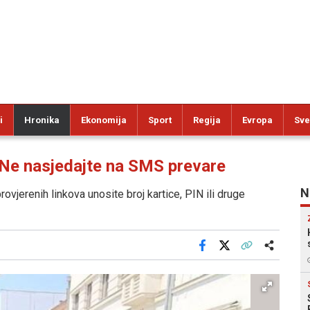
i
Hronika
Ekonomija
Sport
Regija
Evropa
Sve
 nasjedajte na SMS prevare
N
vjerenih linkova unosite broj kartice, PIN ili druge
Facebook
X
Kopiraj link
Više