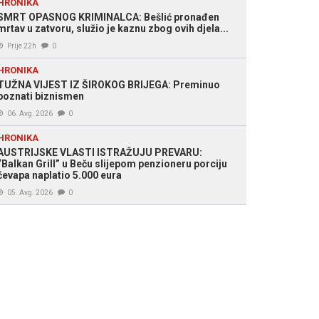
HRONIKA
SMRT OPASNOG KRIMINALCA: Bešlić pronađen
mrtav u zatvoru, služio je kaznu zbog ovih djela...
Prije 22h
0
HRONIKA
TUŽNA VIJEST IZ ŠIROKOG BRIJEGA: Preminuo
poznati biznismen
06. Avg. 2026
0
HRONIKA
AUSTRIJSKE VLASTI ISTRAŽUJU PREVARU:
“Balkan Grill” u Beču slijepom penzioneru porciju
ćevapa naplatio 5.000 eura
05. Avg. 2026
0