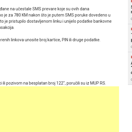
ađane na učestale SMS prevare koje su ovih dana
ćeno je za 780 KM nakon što je putem SMS poruke dovedeno u
o je pristupilo dostavljenom linku i unijelo podatke bankovne
sakcija.
ih linkova unosite broj kartice, PIN ili druge podatke.
ici ili pozivom na besplatan broj 122", poručili su iz MUP RS.