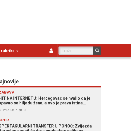
 rubrike
ajnovije
ZABAVA
HIT NA INTERNETU: Hercegovac se hvalio da je
spavao sa hiljadu žena, a ovo je prava istina...
Prije 6 min
0
SPORT
SPEKTAKULARNI TRANSFER U PONOĆ: Zvijezda
Barcelone nosit će dres engleskog velikana...