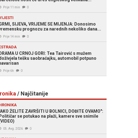
Prije 11 min
0
VIJESTI
GRMI, SIJEVA, VRIJEME SE MIJENJA: Donosimo
vremensku prognozu za narednih nekoliko dana...
Prije 14 min
0
ESTRADA
DRAMA U CRNOJ GORI: Tea Tairović s mužem
doživjela tešku saobraćajku, automobil potpuno
havarisan
Prije 6h
0
ronika
/ Najčitanije
HRONIKA
"AKO ŽELITE ZAVRŠITI U BOLNICI, DOĐITE OVAMO":
Političar se potukao na plaži, kamere sve snimile
(VIDEO)
05. Avg. 2026
0