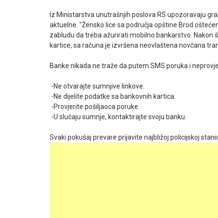
Iz Ministarstva unutrašnjih poslova RS upozoravaju gr
aktuelne. "Žensko lice sa područja opštine Brod ošte
zabludu da treba ažurirati mobilno bankarstvo. Nakon št
kartice, sa računa je izvršena neovlaštena novčana tran
Banke nikada ne traže da putem SMS poruka i neprovjeren
-Ne otvarajte sumnjive linkove.
-Ne dijelite podatke sa bankovnih kartica.
-Provjerite pošiljaoca poruke.
-U slučaju sumnje, kontaktirajte svoju banku.
Svaki pokušaj prevare prijavite najbližoj policijskoj stan