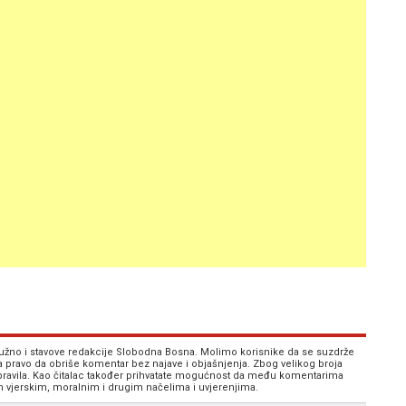
 nužno i stavove redakcije Slobodna Bosna. Molimo korisnike da se suzdrže
va pravo da obriše komentar bez najave i objašnjenja. Zbog velikog broja
 pravila. Kao čitalac također prihvatate mogućnost da među komentarima
im vjerskim, moralnim i drugim načelima i uvjerenjima.