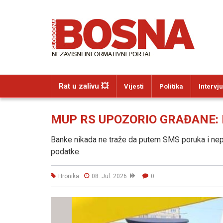
Rat u zalivu 💥
Vijesti
Politika
Intervju
MUP RS UPOZORIO GRAĐANE: Ne
Banke nikada ne traže da putem SMS poruka i nepro
podatke.
Hronika
08. Jul. 2026
0