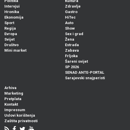
Politika
Kultura
Intervjui
Zdravlje
Hronika
Gastro
Ekonomija
HiTec
Sport
Auto
Regija
Show
Evropa
Sex i grad
Svijet
Žena
Društvo
Estrada
Mini market
Zabava
Frljoka
Šareni svijet
SP 2026
SENAD ANTE-PORTAL
Sarajevski snajperisti
Arhiva
Marketing
Pretplata
Kontakt
Impressum
Uslovi korištenja
Zaštita privatnosti