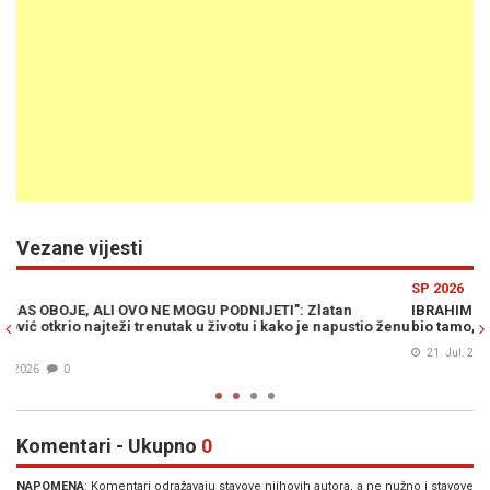
Vezane vijesti
Previous
N
SP 2026
IBRAHIMOVIĆ SE OBRATIO PAREDESU BIRANIM RIJEČIMA: "Da sam
 ženu
bio tamo, udario bih ga glavom"
21. Jul. 2026
0
Komentari - Ukupno
0
NAPOMENA
: Komentari odražavaju stavove njihovih autora, a ne nužno i stavove