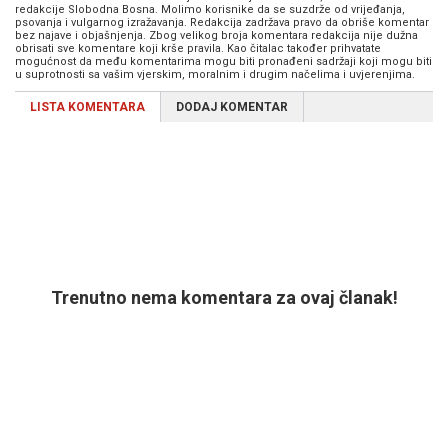
redakcije Slobodna Bosna. Molimo korisnike da se suzdrže od vrijeđanja,
psovanja i vulgarnog izražavanja. Redakcija zadržava pravo da obriše komentar
bez najave i objašnjenja. Zbog velikog broja komentara redakcija nije dužna
obrisati sve komentare koji krše pravila. Kao čitalac također prihvatate
mogućnost da među komentarima mogu biti pronađeni sadržaji koji mogu biti
u suprotnosti sa vašim vjerskim, moralnim i drugim načelima i uvjerenjima.
LISTA KOMENTARA
DODAJ KOMENTAR
Trenutno nema komentara za ovaj članak!