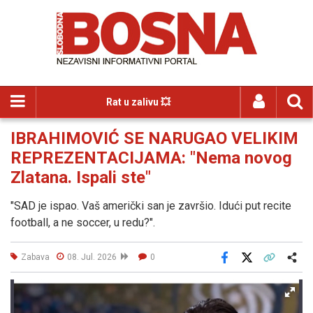
Rat u zalivu 💥
IBRAHIMOVIĆ SE NARUGAO VELIKIM
REPREZENTACIJAMA: "Nema novog
Zlatana. Ispali ste"
"SAD je ispao. Vaš američki san je završio. Idući put recite
football, a ne soccer, u redu?".
Zabava
08. Jul. 2026
0
Facebook
X
Kopiraj link
Više