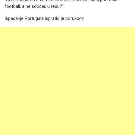
football, a ne soccer, u redu?".
Ispadanje Portugala ispratio je porukom: