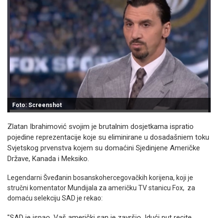
Foto: Screenshot
Zlatan Ibrahimović svojim je brutalnim dosjetkama ispratio
pojedine reprezentacije koje su eliminirane u dosadašniem toku
Svjetskog prvenstva kojem su domaćini Sjedinjene Američke
Države, Kanada i Meksiko.
Legendarni Šveđanin bosanskohercegovačkih korijena, koji je
stručni komentator Mundijala za američku TV stanicu Fox, za
domaću selekciju SAD je rekao:
"SAD je ispao. Vaš američki san je završio. Idući put recite