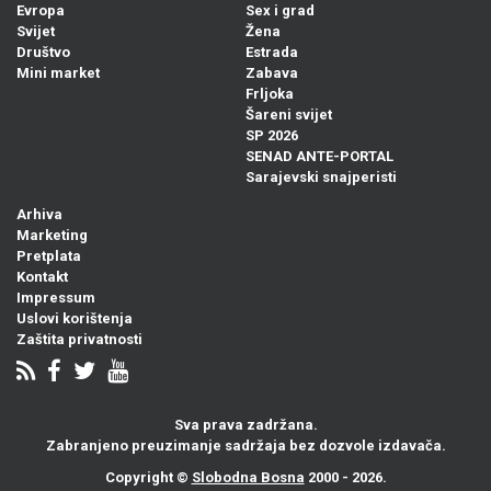
Evropa
Sex i grad
Svijet
Žena
Društvo
Estrada
Mini market
Zabava
Frljoka
Šareni svijet
SP 2026
SENAD ANTE-PORTAL
Sarajevski snajperisti
Arhiva
Marketing
Pretplata
Kontakt
Impressum
Uslovi korištenja
Zaštita privatnosti
Sva prava zadržana.
Zabranjeno preuzimanje sadržaja bez dozvole izdavača.
Copyright ©
Slobodna Bosna
2000 - 2026.