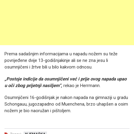
Prema sadašnjim informacijama u napadu nožem su teže
povrijeđene dvije 13-godišnjakinje ali se ne zna jesu li
osumnjičeni i žrtve bili u bilo kakvom odnosu.
„Postoje indicije da osumnjičeni već i prije ovog napada upao
u oči zbog prijetnji nasiljem“,
rekao je Herrmann.
Osumnjičeni 16-godišnjak je nakon napada na gimnaziji u gradu
Schongauu, jugozapadno od Muenchena, brzo uhapšen a osim
nožem je bio naoružan i pištoljem.