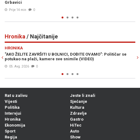
Prije 18 min
0
Hronika
/ Najčitanije
Previous
N
HRONIKA
": Političar se
SMRT OPASNOG KRIMINALCA: Bešlić pronađen mrta
služio je kaznu zbog ovih djela...
07. Avg. 2026
0
Rat u zalivu
Jeste li znali
Vijesti
Sjećanje
Politika
Kultura
Intervjui
Zdravlje
Hronika
Gastro
Ekonomija
HiTec
Sport
Auto
Regija
Show