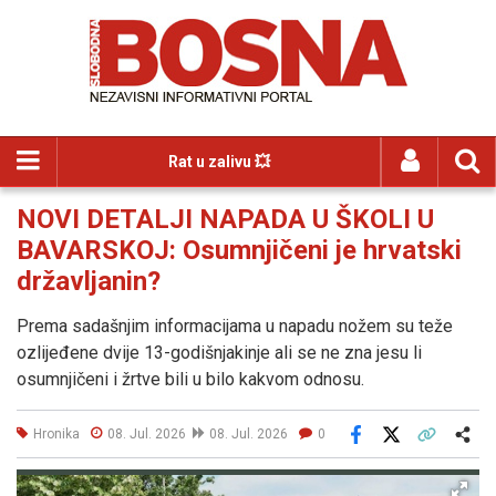
Rat u zalivu 💥
NOVI DETALJI NAPADA U ŠKOLI U
BAVARSKOJ: Osumnjičeni je hrvatski
državljanin?
Prema sadašnjim informacijama u napadu nožem su teže
ozlijeđene dvije 13-godišnjakinje ali se ne zna jesu li
osumnjičeni i žrtve bili u bilo kakvom odnosu.
Hronika
08. Jul. 2026
08. Jul. 2026
0
Facebook
X
Kopiraj link
Više