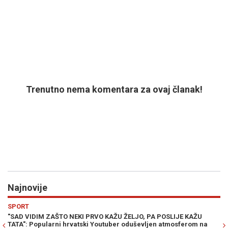
Trenutno nema komentara za ovaj članak!
Najnovije
Previous
N
HRONIKA
 POSLIJE KAŽU
ISPLIVAO SNIMAK POKUŠAJA LIKVIDACIJE DABIĆA 
en atmosferom na
Napadač ga pratio dok je šetao psa, pa mu pucao s