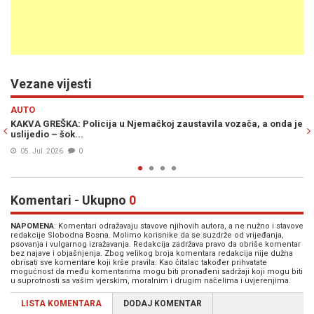
Vezane vijesti
Previous
N
DRUŠTVO
la vozača, a onda je
LIJEPA VIJEST ZA BH. DIJASPORU: Od jula znatno 
penzije
12. Jun. 2026
0
Komentari - Ukupno
0
NAPOMENA
: Komentari odražavaju stavove njihovih autora, a ne nužno i stavove
redakcije Slobodna Bosna. Molimo korisnike da se suzdrže od vrijeđanja,
psovanja i vulgarnog izražavanja. Redakcija zadržava pravo da obriše komentar
bez najave i objašnjenja. Zbog velikog broja komentara redakcija nije dužna
obrisati sve komentare koji krše pravila. Kao čitalac također prihvatate
mogućnost da među komentarima mogu biti pronađeni sadržaji koji mogu biti
u suprotnosti sa vašim vjerskim, moralnim i drugim načelima i uvjerenjima.
LISTA KOMENTARA
DODAJ KOMENTAR