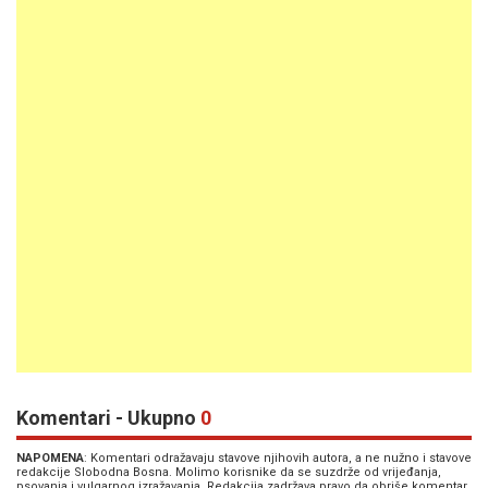
Komentari - Ukupno
0
NAPOMENA
: Komentari odražavaju stavove njihovih autora, a ne nužno i stavove
redakcije Slobodna Bosna. Molimo korisnike da se suzdrže od vrijeđanja,
psovanja i vulgarnog izražavanja. Redakcija zadržava pravo da obriše komentar