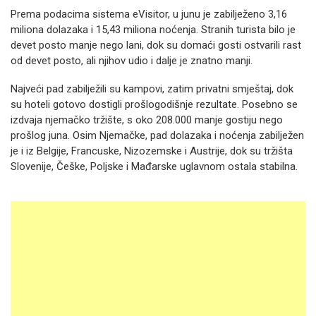
Prema podacima sistema eVisitor, u junu je zabilježeno 3,16
miliona dolazaka i 15,43 miliona noćenja. Stranih turista bilo je
devet posto manje nego lani, dok su domaći gosti ostvarili rast
od devet posto, ali njihov udio i dalje je znatno manji.
Najveći pad zabilježili su kampovi, zatim privatni smještaj, dok
su hoteli gotovo dostigli prošlogodišnje rezultate. Posebno se
izdvaja njemačko tržište, s oko 208.000 manje gostiju nego
prošlog juna. Osim Njemačke, pad dolazaka i noćenja zabilježen
je i iz Belgije, Francuske, Nizozemske i Austrije, dok su tržišta
Slovenije, Češke, Poljske i Mađarske uglavnom ostala stabilna.