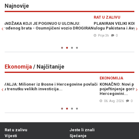
Najnovije
Previous
N
RAT U ZALIVU
PLANIRAN VELIKI KOPNENI NAPAD NA IRAN: Pezeškijan otkrio
OGIRAN
ulogu Pakistana i Avganistana - "Plan neprijatelja je propao"
Prije 3h
0
Ekonomija
/ Najčitanije
Previous
N
EKONOMIJA
vlači
KONAČNO: Novi pad cijena nafte, evo kada se očekuje značajnij
pojeftinjenje goriva na benzinskim pumpama u Bosni i
Hercegovini...
06. Avg. 2026
0
Rat u zalivu
Jeste li znali
Vijesti
Sjećanje