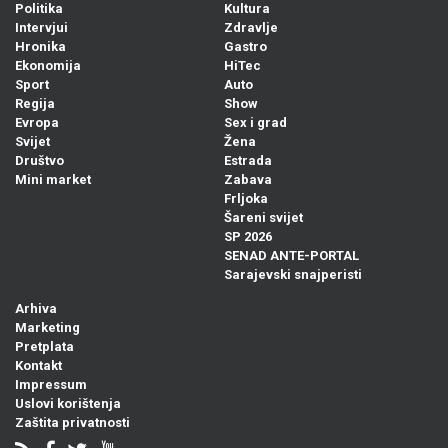
Politika
Kultura
Intervjui
Zdravlje
Hronika
Gastro
Ekonomija
HiTec
Sport
Auto
Regija
Show
Evropa
Sex i grad
Svijet
Žena
Društvo
Estrada
Mini market
Zabava
Frljoka
Šareni svijet
SP 2026
SENAD ANTE-PORTAL
Sarajevski snajperisti
Arhiva
Marketing
Pretplata
Kontakt
Impressum
Uslovi korištenja
Zaštita privatnosti