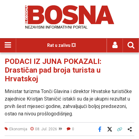
Rat u zalivu 💥
PODACI IZ JUNA POKAZALI:
Drastičan pad broja turista u
Hrvatskoj
Ministar turizma Tonči Glavina i direktor Hrvatske turističke
zajednice Kristjan Staničić istakli su da je ukupni rezultat u
prvih šest mjeseci godine, zahvaljujući boljoj predsezoni,
ostao na nivou prošlogodišnjeg.
Ekonomija
08. Jul. 2026
0
Facebook
X
Kopiraj link
Više