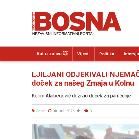
Rat u zalivu 💥
Vijesti
Politika
Intervju
LJILJANI ODJEKIVALI NJEMAČK
doček za našeg Zmaja u Kolnu
Kerim Alajbegović doživio doček za pamćenje
Sport
08. Jul. 2026
0