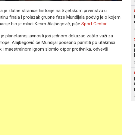
a je zlatne stranice historije na Svjetskom prvenstvu u
u finala i prolazak grupne faze Mundijala podvig je o kojem
nacije bio je mladi Kerim Alajbegović, piše
Sport Centar
.
m je planetarnoj javnosti još jednom dokazao zašto važi za
 Evrope. Alajbegović će Mundijal posebno pamtiti po utakmici
ak i maestralnom igrom slomio otpor protivnika, odvevši