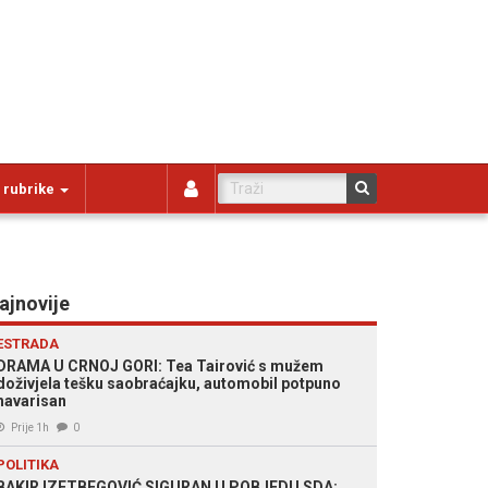
 rubrike
ajnovije
ESTRADA
DRAMA U CRNOJ GORI: Tea Tairović s mužem
doživjela tešku saobraćajku, automobil potpuno
havarisan
Prije 1h
0
POLITIKA
BAKIR IZETBEGOVIĆ SIGURAN U POBJEDU SDA: