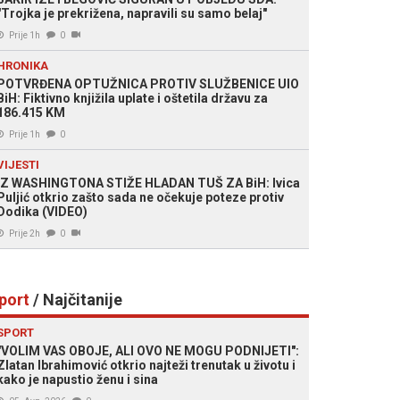
"Trojka je prekrižena, napravili su samo belaj"
Prije 1h
0
HRONIKA
POTVRĐENA OPTUŽNICA PROTIV SLUŽBENICE UIO
BiH: Fiktivno knjižila uplate i oštetila državu za
186.415 KM
Prije 1h
0
VIJESTI
IZ WASHINGTONA STIŽE HLADAN TUŠ ZA BiH: Ivica
Puljić otkrio zašto sada ne očekuje poteze protiv
Dodika (VIDEO)
Prije 2h
0
port
/ Najčitanije
SPORT
"VOLIM VAS OBOJE, ALI OVO NE MOGU PODNIJETI":
Zlatan Ibrahimović otkrio najteži trenutak u životu i
kako je napustio ženu i sina