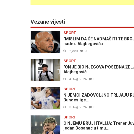
Vezane vijesti
SPORT
"MISLIM DA ĆE NADMAŠITI TE BROJKE"
nade u Alajbegovića
Prije 8h
0
SPORT
"ON JE BIO NJEGOVA POSEBNA ŽELJA":
Alajbegović
04. Avg. 2026
0
SPORT
NIJEMCI ZADOVOLJNO TRLJAJU RUKE
Bundeslige...
03. Avg. 2026
0
SPORT
O NJEMU BRUJI ITALIJA: Trener Juv
jedan Bosanac u timu...