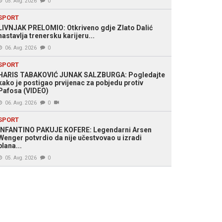
05. Avg. 2026
0
SPORT
LIVNJAK PRELOMIO: Otkriveno gdje Zlato Dalić
nastavlja trenersku karijeru...
06. Avg. 2026
0
SPORT
HARIS TABAKOVIĆ JUNAK SALZBURGA: Pogledajte
kako je postigao prvijenac za pobjedu protiv
Pafosa (VIDEO)
06. Avg. 2026
0
SPORT
INFANTINO PAKUJE KOFERE: Legendarni Arsen
Wenger potvrdio da nije učestvovao u izradi
plana...
05. Avg. 2026
0