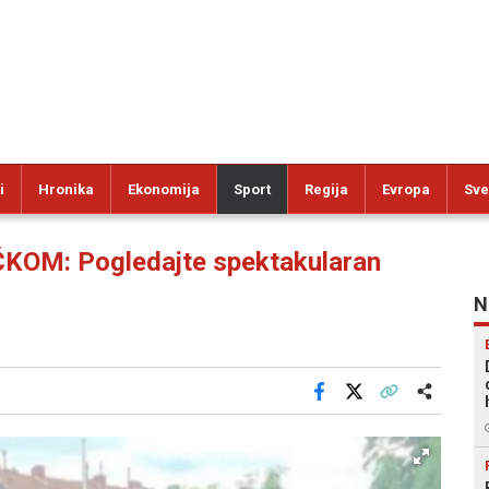
i
Hronika
Ekonomija
Sport
Regija
Evropa
Sve
OM: Pogledajte spektakularan
N
Facebook
X
Kopiraj link
Više