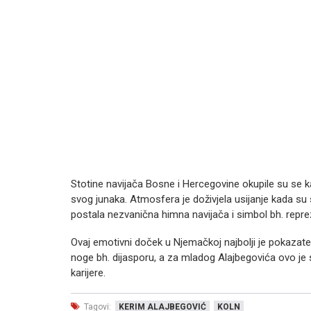
Stotine navijača Bosne i Hercegovine okupile su se 
svog junaka. Atmosfera je doživjela usijanje kada su se
postala nezvanična himna navijača i simbol bh. repre
Ovaj emotivni doček u Njemačkoj najbolji je pokazatel
noge bh. dijasporu, a za mladog Alajbegovića ovo je s
karijere.
Tagovi:
KERIM ALAJBEGOVIĆ
KOLN