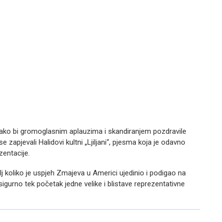
kako bi gromoglasnim aplauzima i skandiranjem pozdravile
 zapjevali Halidovi kultni „Ljiljani“, pjesma koja je odavno
zentacije.
j koliko je uspjeh Zmajeva u Americi ujedinio i podigao na
igurno tek početak jedne velike i blistave reprezentativne