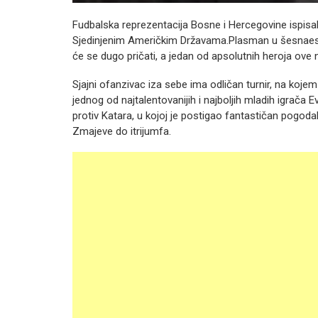
Fudbalska reprezentacija Bosne i Hercegovine ispisal
Sjedinjenim Američkim Državama.Plasman u šesnaestin
će se dugo pričati, a jedan od apsolutnih heroja ove 
Sjajni ofanzivac iza sebe ima odličan turnir, na koje
jednog od najtalentovanijih i najboljih mladih igrača
protiv Katara, u kojoj je postigao fantastičan pogod
Zmajeve do itrijumfa.