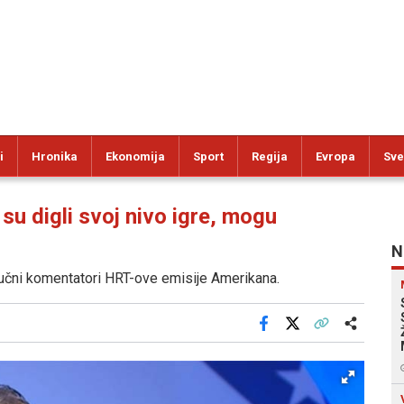
i
Hronika
Ekonomija
Sport
Regija
Evropa
Sve
 digli svoj nivo igre, mogu
N
stručni komentatori HRT-ove emisije Amerikana.
Facebook
X
Kopiraj link
Više