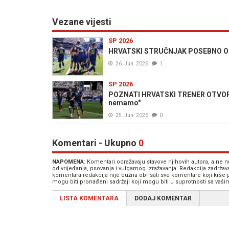
Vezane vijesti
SP 2026
HRVATSKI STRUČNJAK POSEBNO OD
26. Jun. 2026
1
SP 2026
POZNATI HRVATSKI TRENER OTVORENO
nemamo"
25. Jun. 2026
0
Komentari - Ukupno
0
NAPOMENA
: Komentari odražavaju stavove njihovih autora, a ne
od vrijeđanja, psovanja i vulgarnog izražavanja. Redakcija zadrža
komentara redakcija nije dužna obrisati sve komentare koji krše
mogu biti pronađeni sadržaji koji mogu biti u suprotnosti sa vaš
LISTA KOMENTARA
DODAJ KOMENTAR