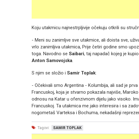
Koju utakmicu najnestrpljivije očekuju otkrili su str
- Meni su zanimljve sve utakmice, ali doista sve, uži
vrlo zanimljiva utakmica, Prije četiri godine smo up
toga. Navodno se
Saibari
, taj napadač kojeg je kupio 
Anton Samovojska
.
S njim se složio i
Samir Toplak
:
- Očekivali smo Argentina - Kolumbija, ali sad je pr
Francuskoj, koja je stvarno pokazala najviše, Marok
odnosu na Katar u ofenzivnom dijelu jako visoko. Im
Francuskoj. Ta utakmica me jako interesira i sa zadov
nogometaš Varteksa i Bochuma, nekadašnji reprezent
Tagovi:
SAMIR TOPLAK