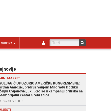
 rubrike
ajnovije
MINI MARKET
SULJAGIĆ UPOZORIO AMERIČKE KONGRESMENE:
Srđan Amidžić, pridruživanjem Miloradu Dodiku i
Željki Cvijanović, uključio se u kampanju pritiska na
Memorijalni centar Srebrenica....
Prije 31 min
0
VIJESTI