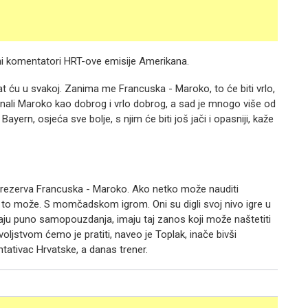
učni komentatori HRT-ove emisije Amerikana.
vat ću u svakoj. Zanima me Francuska - Maroko, to će biti vrlo,
oznali Maroko kao dobrog i vrlo dobrog, a sad je mnogo više od
Bayern, osjeća sve bolje, s njim će biti još jači i opasniji, kaže
va rezerva Francuska - Maroko. Ako netko može nauditi
o to može. S momčadskom igrom. Oni su digli svoj nivo igre u
aju puno samopouzdanja, imaju taj zanos koji može naštetiti
oljstvom ćemo je pratiti, naveo je Toplak, inače bivši
ativac Hrvatske, a danas trener.