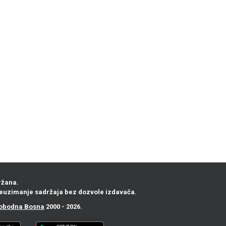
ržana.
euzimanje sadržaja bez dozvole izdavača.
obodna Bosna
2000 - 2026.