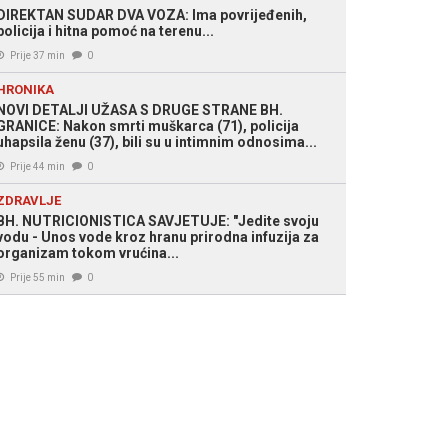
DIREKTAN SUDAR DVA VOZA: Ima povrijeđenih,
policija i hitna pomoć na terenu...
Prije 37 min
0
HRONIKA
NOVI DETALJI UŽASA S DRUGE STRANE BH.
GRANICE: Nakon smrti muškarca (71), policija
uhapsila ženu (37), bili su u intimnim odnosima...
Prije 44 min
0
ZDRAVLJE
BH. NUTRICIONISTICA SAVJETUJE: "Jedite svoju
vodu - Unos vode kroz hranu prirodna infuzija za
organizam tokom vrućina...
Prije 55 min
0