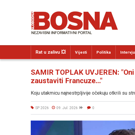
Rat u zalivu 💥
Vijesti
Politika
Intervju
SAMIR TOPLAK UVJEREN: "Oni su
zaustaviti Francuze..."
Koju utakmicu najnestrpljivije očekuju otkrili su 
SP 2026
09. Jul. 2026
0