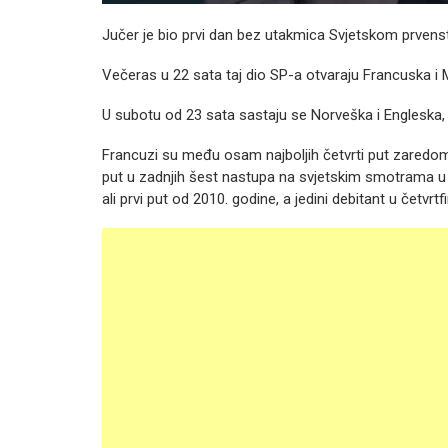
Jučer je bio prvi dan bez utakmica Svjetskom prvenst
Večeras u 22 sata taj dio SP-a otvaraju Francuska i M
U subotu od 23 sata sastaju se Norveška i Engleska, a 
Francuzi su među osam najboljih četvrti put zaredom, 
put u zadnjih šest nastupa na svjetskim smotrama u če
ali prvi put od 2010. godine, a jedini debitant u četv