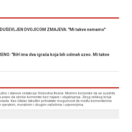
UŠEVLJEN DVOJICOM ZMAJEVA: "Mi takve nemamo"
: "BiH ima dva igrača koja bih odmah uzeo. Mi takve
 nužno i stavove redakcije Slobodna Bosna. Molimo korisnike da se suzdrže
va pravo da obriše komentar bez najave i objašnjenja. Zbog velikog broja
 pravila. Kao čitalac također prihvatate mogućnost da među komentarima
im vjerskim, moralnim i drugim načelima i uvjerenjima.