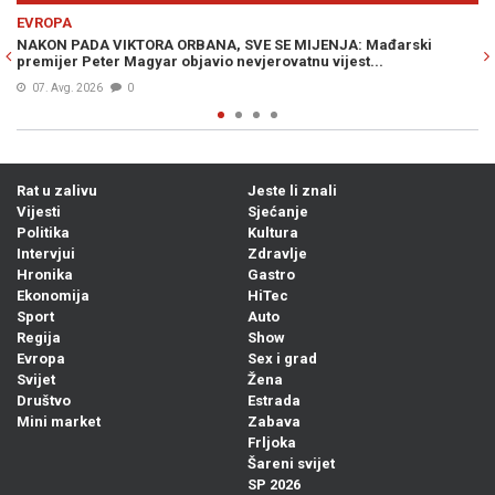
Previous
N
EVROPA
Mađarski
ŠPANIJA POSTAVILA ULTIMATUM ITALIJI: "Imate vreme
..
nedjelje"
07. Avg. 2026
0
Rat u zalivu
Jeste li znali
Vijesti
Sjećanje
Politika
Kultura
Intervjui
Zdravlje
Hronika
Gastro
Ekonomija
HiTec
Sport
Auto
Regija
Show
Evropa
Sex i grad
Svijet
Žena
Društvo
Estrada
Mini market
Zabava
Frljoka
Šareni svijet
SP 2026