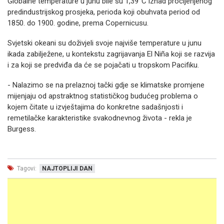
Globalne temperature u junu bile su 1,39°C iznad procijenjenog
predindustrijskog prosjeka, perioda koji obuhvata period od
1850. do 1900. godine, prema Copernicusu.
Svjetski okeani su doživjeli svoje najviše temperature u junu
ikada zabilježene, u kontekstu zagrijavanja El Niña koji se razvija
i za koji se predviđa da će se pojačati u tropskom Pacifiku.
- Nalazimo se na prelaznoj tački gdje se klimatske promjene
mijenjaju od apstraktnog statističkog budućeg problema o
kojem čitate u izvještajima do konkretne sadašnjosti i
remetilačke karakteristike svakodnevnog života - rekla je
Burgess.
Tagovi:
NAJTOPLIJI DAN