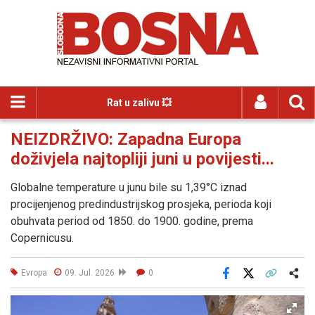
Rat u zalivu 💥
NEIZDRŽIVO: Zapadna Europa
doživjela najtopliji juni u povijesti...
Globalne temperature u junu bile su 1,39°C iznad
procijenjenog predindustrijskog prosjeka, perioda koji
obuhvata period od 1850. do 1900. godine, prema
Copernicusu.
Evropa
09. Jul. 2026
0
Facebook
X
Kopiraj link
Više