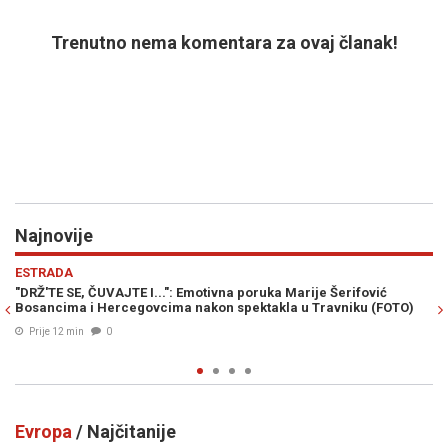
Trenutno nema komentara za ovaj članak!
Najnovije
Previous
N
EVROPA
Šerifović
PUTIN ĆE ZIMU PRETVORITI U ORUŽJE: Velika Britanija
vniku (FOTO)
saveznike na novu prijetnju Ukrajini
Prije 38 min
0
Evropa
/ Najčitanije