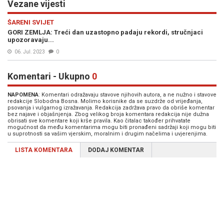
Vezane vijesti
ŠARENI SVIJET
GORI ZEMLJA: Treći dan uzastopno padaju rekordi, stručnjaci
upozoravaju...
06. Jul. 2023
0
Komentari - Ukupno
0
NAPOMENA
: Komentari odražavaju stavove njihovih autora, a ne nužno i stavove
redakcije Slobodna Bosna. Molimo korisnike da se suzdrže od vrijeđanja,
psovanja i vulgarnog izražavanja. Redakcija zadržava pravo da obriše komentar
bez najave i objašnjenja. Zbog velikog broja komentara redakcija nije dužna
obrisati sve komentare koji krše pravila. Kao čitalac također prihvatate
mogućnost da među komentarima mogu biti pronađeni sadržaji koji mogu biti
u suprotnosti sa vašim vjerskim, moralnim i drugim načelima i uvjerenjima.
LISTA KOMENTARA
DODAJ KOMENTAR