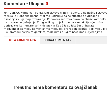
Komentari - Ukupno
0
NAPOMENA
: Komentari odražavaju stavove njihovih autora, a ne nužno i stavove
redakcije Slobodna Bosna. Molimo korisnike da se suzdrže od vrijeđanja,
psovanja i vulgarnog izražavanja. Redakcija zadržava pravo da obriše komentar
bez najave i objašnjenja. Zbog velikog broja komentara redakcija nije dužna
obrisati sve komentare koji krše pravila. Kao čitalac također prihvatate
mogućnost da među komentarima mogu biti pronađeni sadržaji koji mogu biti
u suprotnosti sa vašim vjerskim, moralnim i drugim načelima i uvjerenjima.
LISTA KOMENTARA
DODAJ KOMENTAR
Trenutno nema komentara za ovaj članak!