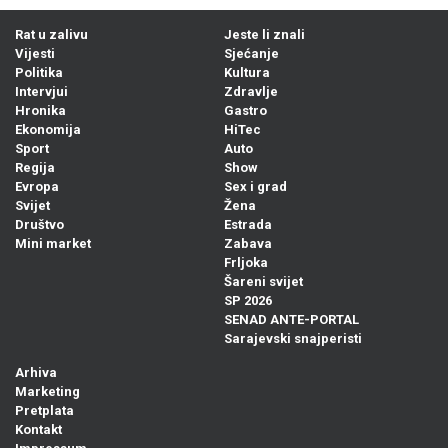
Rat u zalivu
Jeste li znali
Vijesti
Sjećanje
Politika
Kultura
Intervjui
Zdravlje
Hronika
Gastro
Ekonomija
HiTec
Sport
Auto
Regija
Show
Evropa
Sex i grad
Svijet
Žena
Društvo
Estrada
Mini market
Zabava
Frljoka
Šareni svijet
SP 2026
SENAD ANTE-PORTAL
Sarajevski snajperisti
Arhiva
Marketing
Pretplata
Kontakt