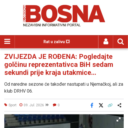
Rat u zalivu 💥
ZVIJEZDA JE ROĐENA: Pogledajte
golčinu reprezentativca BiH sedam
sekundi prije kraja utakmice...
Od naredne sezone će također nastupati u Njemačkoj, ali za
klub DRHV 06.
Sport
09. Jul. 2026
0
Facebook
X
Kopiraj link
Više