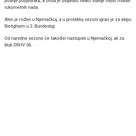
pitanje pobjednika, a onda je uslijedilo veliko slavlje naših mladih
rukometnih nada.
Alen je rođen u Njemačkoj, a u protekloj sezoni igrao je za ekipu
Bietigheim u 2. Bundesligi.
Od naredne sezone će također nastupati u Njemačkoj, ali za
klub DRHV 06.