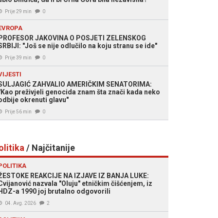
Prije 29 min
0
EVROPA
PROFESOR JAKOVINA O POSJETI ZELENSKOG
SRBIJI: "Još se nije odlučilo na koju stranu se ide"
Prije 39 min
0
VIJESTI
SULJAGIĆ ZAHVALIO AMERIČKIM SENATORIMA:
"Kao preživjeli genocida znam šta znači kada neko
odbije okrenuti glavu"
Prije 56 min
0
olitika
/ Najčitanije
POLITIKA
ŽESTOKE REAKCIJE NA IZJAVE IZ BANJA LUKE:
Cvijanović nazvala "Oluju" etničkim čišćenjem, iz
HDZ-a 1990 joj brutalno odgovorili
04. Avg. 2026
2