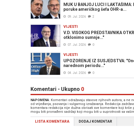
MUK U BANJOJ LUCI I LAKTAŠIMA: Mil
poruke američkog šefa OHR-a...
09. Jul. 2026
2
VIJESTI
V.D. VISOKOG PREDSTAVNIKA OTKR
otklonimo sumnje..."
07. Jul. 2026
0
VIJESTI
UPOZORENJE IZ SUSJEDSTVA: "Ono što
narednom periodu..."
04. Jul. 2026
0
Komentari - Ukupno
0
NAPOMENA
: Komentari odražavaju stavove njihovih autora, a ne
od vrijeđanja, psovanja i vulgarnog izražavanja. Redakcija zadrža
komentara redakcija nije dužna obrisati sve komentare koji krše
mogu biti pronađeni sadržaji koji mogu biti u suprotnosti sa vaš
LISTA KOMENTARA
DODAJ KOMENTAR