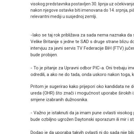
visokog predstavnika postavljen 30. lipnja uz očekivanj
nakon njegove ostavke biti imenovana do 14. srpnja, pi
relevantni mediji u susjednoj zemlji.
-Iako se taj rok približava za sada nema naznaka da
Velike Britanije s jedne te SAD s druge strane blizu
intervjuu za javni servis TV Federacije BiH (FTV) juč
bude probijen.
- To je pitanje za Upravni odbor PIC-a. Oni trebaju im
odredili, a ako ne do tada, onda uskoro nakon toga, k
Pritom je sugerirao kako prijepori oko kandidata ne d
ureda (OHR) što znači i mogućnost uporabe širokih izv
smjene izabranih dužnosnika.
- Važno je istaknuti da ja imam pune ovlasti visokog p
bude ozbiljno ugrožen Daytonski sporazum ili mir i st
Dodao je da uporaba takvih ovlasti ni do sada nije bil