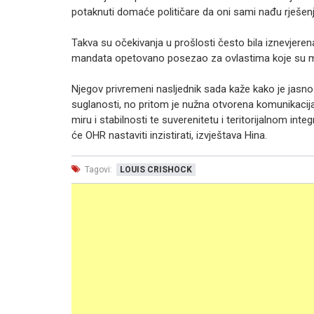
potaknuti domaće političare da oni sami nađu rješenj
Takva su očekivanja u prošlosti često bila iznevjeren
mandata opetovano posezao za ovlastima koje su mu
Njegov privremeni nasljednik sada kaže kako je jasno 
suglanosti, no pritom je nužna otvorena komunikacij
miru i stabilnosti te suverenitetu i teritorijalnom i
će OHR nastaviti inzistirati, izvještava Hina.
Tagovi:
LOUIS CRISHOCK