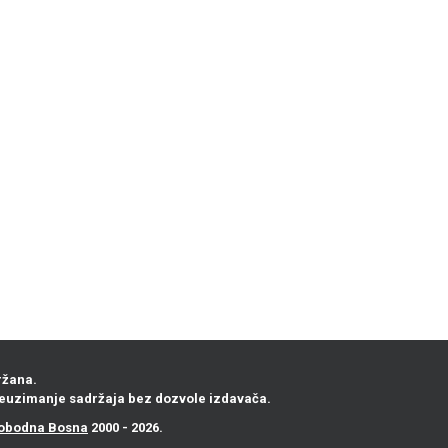
ržana.
euzimanje sadržaja bez dozvole izdavača.
obodna Bosna
2000 - 2026.