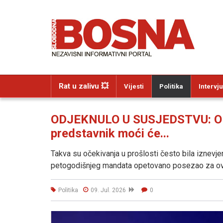
Rat u zalivu 💥
Vijesti
Politika
Intervju
ODJEKNULO U SUSJEDSTVU: OHR 
predstavnik moći će...
Takva su očekivanja u prošlosti često bila iznevje
petogodišnjeg mandata opetovano posezao za ovla
Politika
09. Jul. 2026
0