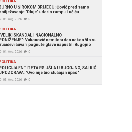
POLITIKA
BURNO U ŠIROKOM BRIJEGU: Čović pred samo
obilježavanje "Oluje" udario rampu Lučiću
05. Avg. 2026
0
POLITIKA
"VELIKI SKANDAL I NACIONALNO
PONIŽENJE": Vukanović nemilosrdan nakon što su
Vučićevi čuvari pognute glave napustili Bugojno
04. Avg. 2026
0
POLITIKA
POLICIJA ENTITETA RS UŠLA U BUGOJNO, SALKIĆ
UPOZORAVA: "Ovo nije bio slučajan upad"
05. Avg. 2026
0