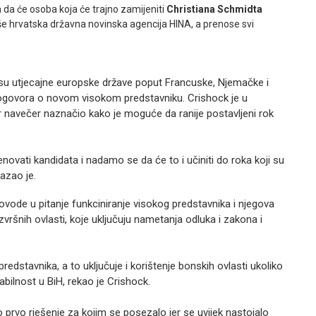
a da će osoba koja će trajno zamijeniti
Christiana Schmidta
še hrvatska državna novinska agencija HINA, a prenose svi
 su utjecajne europske države poput Francuske, Njemačke i
 dogovora o novom visokom predstavniku. Crishock je u
er navečer naznačio kako je moguće da ranije postavljeni rok
enovati kandidata i nadamo se da će to i učiniti do roka koji su
azao je.
ovode u pitanje funkciniranje visokog predstavnika i njegova
ršnih ovlasti, koje uključuju nametanja odluka i zakona i
redstavnika, a to uključuje i korištenje bonskih ovlasti ukoliko
abilnost u BiH, rekao je Crishock.
o prvo rješenje za kojim se posezalo jer se uvijek nastojalo