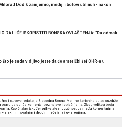
orad Dodik zanijemio, mediji i botovi utihnuli - nakon
IO DA LI ĆE ISKORISTITI BONSKA OVLAŠTENJA: "Da odmah
 je sada vidljivo jeste da će američki šef OHR-a u
 nužno i stavove redakcije Slobodna Bosna. Molimo korisnike da se suzdrže
va pravo da obriše komentar bez najave i objašnjenja. Zbog velikog broja
 pravila. Kao čitalac također prihvatate mogućnost da među komentarima
im vjerskim, moralnim i drugim načelima i uvjerenjima.