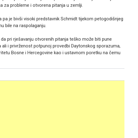
a za probleme i otvorena pitanja u zemlji.
a pa je bivši visoki predstavnik Schmidt tijekom petogodišnjeg
 bile na raspolaganju.
da pri rješavanju otvorenih pitanja teško može biti pune
a ali i privrženost potpunoj provedbi Daytonskog sporazuma,
ntegritetu Bosne i Hercegovine kao i ustavnom poretku na čemu