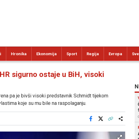
i
Hronika
Ekonomija
Sport
Regija
Evropa
Sve
sigurno ostaje u BiH, visoki
N
rena pa je bivši visoki predstavnik Schmidt tijekom
stima koje su mu bile na raspolaganju.
Facebook
X
Kopiraj link
Više