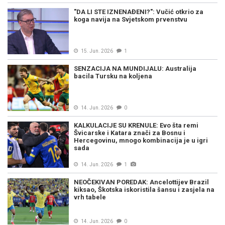
"DA LI STE IZNENAĐENI?": Vučić otkrio za
koga navija na Svjetskom prvenstvu
15. Jun. 2026
1
SENZACIJA NA MUNDIJALU: Australija
bacila Tursku na koljena
14. Jun. 2026
0
KALKULACIJE SU KRENULE: Evo šta remi
Švicarske i Katara znači za Bosnu i
Hercegovinu, mnogo kombinacija je u igri
sada
14. Jun. 2026
1
NEOČEKIVAN POREDAK: Ancelottijev Brazil
kiksao, Škotska iskoristila šansu i zasjela na
vrh tabele
14. Jun. 2026
0