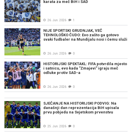
karata za meč BiH i SAD
26. Jun. 2026
1
NIJE SPORTSKI GRUDNJAK, VEĆ
TEHNOLOŠKO ČUDO: Evo zašto ga gotovo
svaki fudbaler na Mundijalu nosi i čemu služi
26. Jun. 2026
0
HISTORIJSKI SPEKTAKL: FIFA potvrdila mjesto
i satnicu, evo kada "Zmajevi" igraju meč
odluke protiv SAD-a
26. Jun. 2026
0
SJEĆANJE NA HISTORIJSKI PODVIG: Na
današnji dan reprezentacija BiH upisala
prvu pobjedu na Svjetskom prvenstvu
25. Jun. 2026
0