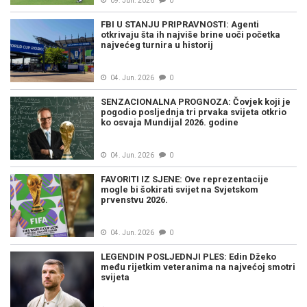
09. Jun. 2026
0
FBI U STANJU PRIPRAVNOSTI: Agenti
otkrivaju šta ih najviše brine uoči početka
najvećeg turnira u historij
04. Jun. 2026
0
SENZACIONALNA PROGNOZA: Čovjek koji je
pogodio posljednja tri prvaka svijeta otkrio
ko osvaja Mundijal 2026. godine
04. Jun. 2026
0
FAVORITI IZ SJENE: Ove reprezentacije
mogle bi šokirati svijet na Svjetskom
prvenstvu 2026.
04. Jun. 2026
0
LEGENDIN POSLJEDNJI PLES: Edin Džeko
među rijetkim veteranima na najvećoj smotri
svijeta