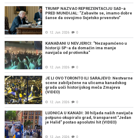
TRUMP NAZVAO REPREZENTACIJU SAD-a
PRED MUNDIJAL: "Zabavite se, imamo dobre
šanse da osvojimo Svjetsko prvenstvo"
12. Jun. 2026
0
KANAĐANI U NEVJERICI: "Nezapamćeno u
historiji SP-a da domaćin ima manje
navijača od protivnika"
12. Jun. 2026
0
JE LI OVO TORONTO ILI SARAJEVO: Nestvarne
scene zabilježene na ulicama kanadskog
grada uoči historijskog meča Zmajeva
(VIDEO)
12. Jun. 2026
0
LUDNICA U KANADI: 30 hiljada naših navijača
potpuno okupiralo grad, transparent "Jedan
je Halid" postao apsolutni hit (VIDEO)
12. Jun. 2026
0