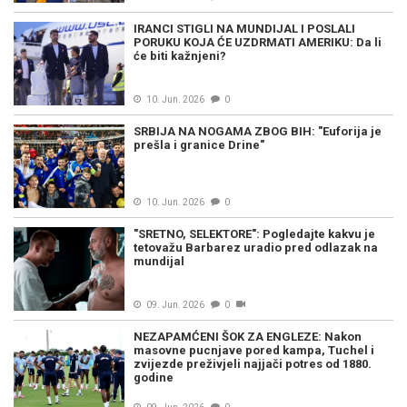
IRANCI STIGLI NA MUNDIJAL I POSLALI
PORUKU KOJA ĆE UZDRMATI AMERIKU: Da li
će biti kažnjeni?
10. Jun. 2026
0
SRBIJA NA NOGAMA ZBOG BIH: "Euforija je
prešla i granice Drine"
10. Jun. 2026
0
"SRETNO, SELEKTORE": Pogledajte kakvu je
tetovažu Barbarez uradio pred odlazak na
mundijal
09. Jun. 2026
0
NEZAPAMĆENI ŠOK ZA ENGLEZE: Nakon
masovne pucnjave pored kampa, Tuchel i
zvijezde preživjeli najjači potres od 1880.
godine