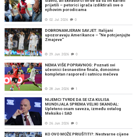
slavio, ali Ekvadorci tvrde da su im karteli
prijetili – petorici igrača izdiktirali sve o
njihovim porodicama
02. Jul. 2026
0
DOBRONAMJERAN SAVJET: Italijani
upozoravaju Amerikance – "Ne potcjenjujte
Zmajeve"
29. Jun. 2026
0
NEMA VIŠE POPRAVNOG: Poznati svi
učesnici šesnaestine finala, donosimo
kompletan raspored i satnicu mečeva
28. Jun. 2026
1
NIJEMCI TVRDE DA SE IZA KULISA
MUNDIJALA SPREMA VELIKI SKANDAL:
Upleteno osam saveza, između ostalog
Meksiko i SAD
26. Jun. 2026
0
KO OVO MOŽE PRIUŠTITI?: Nestvarne cijene