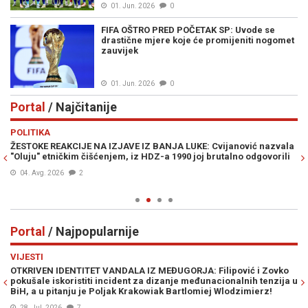
01. Jun. 2026
0
FIFA OŠTRO PRED POČETAK SP: Uvode se
drastične mjere koje će promijeniti nogomet
zauvijek
01. Jun. 2026
0
Portal
/ Najčitanije
Previous
N
POLITIKA
VI
ŽESTOKE REAKCIJE NA IZJAVE IZ BANJA LUKE: Cvijanović nazvala
MU
"Oluju" etničkim čišćenjem, iz HDZ-a 1990 joj brutalno odgovorili
Že
„z
04. Avg. 2026
2
Portal
/ Najpopularnije
Previous
N
VIJESTI
VI
OTKRIVEN IDENTITET VANDALA IZ MEĐUGORJA: Filipović i Zovko
S
pokušale iskoristiti incident za dizanje međunacionalnih tenzija u
“Ž
BiH, a u pitanju je Poljak Krakowiak Bartlomiej Wlodzimierz!
pr
28. Jul. 2026
7