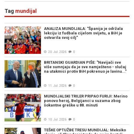
Tag
mundijal
ANALIZA MUNDIJALA: "Španija je održala
lekciju iz fudbala cijelom svijetu, a BiH je
ostvarila svoj cilj"
20. Jul. 2026
0
BRITANSKI GUARDIAN PIŠE: "Navijači sve
više sumnjaju da je sve namješteno - slučaj
na utakmici protiv BiH pokrenuo je lavinu..."
11. Jul. 2026
0
MUNDIJALSKI TRILER PRIPAO FURIJI: Merino
ponovo heroj, Belgijanci u suzama zbog
šokantne greške u 88. minuti
10. Jul. 2026
0
TEŠKE OPTUŽBE TRESU MUNDIJAL: Meksiko