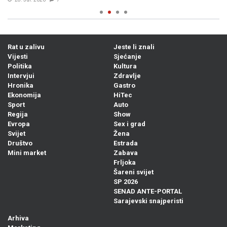
Rat u zalivu
Jeste li znali
Vijesti
Sjećanje
Politika
Kultura
Intervjui
Zdravlje
Hronika
Gastro
Ekonomija
HiTec
Sport
Auto
Regija
Show
Evropa
Sex i grad
Svijet
Žena
Društvo
Estrada
Mini market
Zabava
Frljoka
Šareni svijet
SP 2026
SENAD ANTE-PORTAL
Sarajevski snajperisti
Arhiva