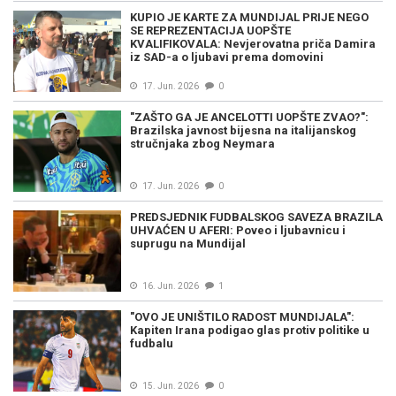
KUPIO JE KARTE ZA MUNDIJAL PRIJE NEGO
SE REPREZENTACIJA UOPŠTE
KVALIFIKOVALA: Nevjerovatna priča Damira
iz SAD-a o ljubavi prema domovini
17. Jun. 2026
0
"ZAŠTO GA JE ANCELOTTI UOPŠTE ZVAO?":
Brazilska javnost bijesna na italijanskog
stručnjaka zbog Neymara
17. Jun. 2026
0
PREDSJEDNIK FUDBALSKOG SAVEZA BRAZILA
UHVAĆEN U AFERI: Poveo i ljubavnicu i
suprugu na Mundijal
16. Jun. 2026
1
"OVO JE UNIŠTILO RADOST MUNDIJALA":
Kapiten Irana podigao glas protiv politike u
fudbalu
15. Jun. 2026
0