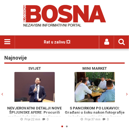
Rat u zalivu 💥
Najnovije
Previous
N
SVIJET
MINI MARKET
O
NEVJEROVATNI DETALJI NOVE
S PANCIRKOM PO LUKAVICI:
A
ŠPIJUNSKE AFERE: Procurili
Građani u šoku nakon fotografije
v
mailovi šefa UN-a, godinama
iz kafane, uslijedile su burne
kr
Prije 22 min
0
Prije 37 min
0
Izraelu tajno dostavljao
reakcije...
povjerljive dokumente...