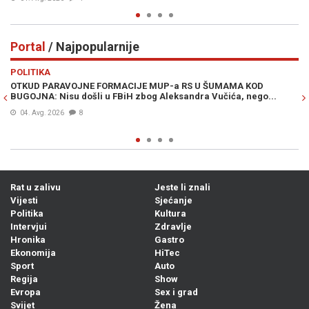
Portal
/ Najpopularnije
Previous
N
POLITIKA
VI
OTKUD PARAVOJNE FORMACIJE MUP-a RS U ŠUMAMA KOD
OT
BUGOJNA: Nisu došli u FBiH zbog Aleksandra Vučića, nego...
po
Bi
04. Avg. 2026
8
Rat u zalivu
Jeste li znali
Vijesti
Sjećanje
Politika
Kultura
Intervjui
Zdravlje
Hronika
Gastro
Ekonomija
HiTec
Sport
Auto
Regija
Show
Evropa
Sex i grad
Svijet
Žena