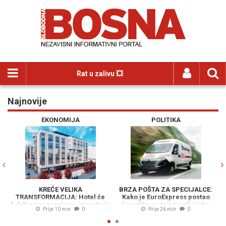
Rat u zalivu 💥
Najnovije
Previous
N
EKONOMIJA
POLITIKA
KREĆE VELIKA
BRZA POŠTA ZA SPECIJALCE:
TRANSFORMACIJA: Hotel će
Kako je EuroExpress postao
O
dobiti novu namjenu, investicija
logistika za tajne policijske
Prije 10 min
0
Prije 26 min
0
vrijedna 23 miliona KM
operacije MUP-a RS