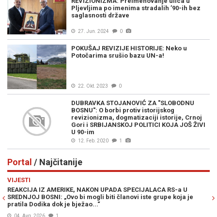
REVIZIONIZMA: Preimenovanje ulica u
Pljevljima po imenima stradalih ’90-ih bez
saglasnosti države
27. Jun. 2024
0
POKUŠAJ REVIZIJE HISTORIJE: Neko u
Potočarima srušio bazu UN-a!
22. Okt. 2023
0
DUBRAVKA STOJANOVIĆ ZA "SLOBODNU
BOSNU": O borbi protiv istorijskog
revizionizma, dogmatizaciji istorije, Crnoj
Gori i SRBIJANSKOJ POLITICI KOJA JOŠ ŽIVI
U 90-im
12. Feb. 2020
1
Portal
/ Najčitanije
Previous
N
VIJESTI
PO
REAKCIJA IZ AMERIKE, NAKON UPADA SPECIJALACA RS-a U
ŽE
SREDNJOJ BOSNI: „Ovo bi mogli biti članovi iste grupe koja je
"O
pratila Dodika dok je bježao...“
04. Avg. 2026
1