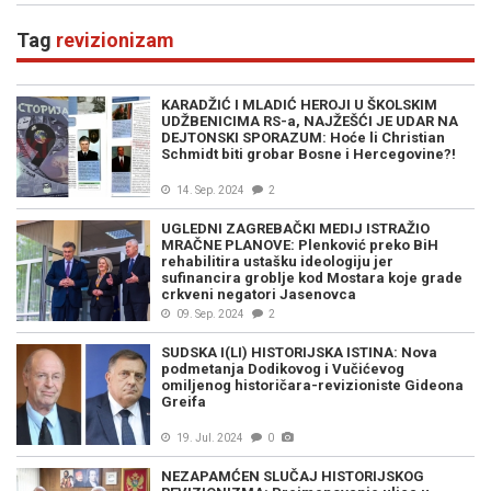
Tag
revizionizam
KARADŽIĆ I MLADIĆ HEROJI U ŠKOLSKIM
UDŽBENICIMA RS-a, NAJŽEŠĆI JE UDAR NA
DEJTONSKI SPORAZUM: Hoće li Christian
Schmidt biti grobar Bosne i Hercegovine?!
14. Sep. 2024
2
UGLEDNI ZAGREBAČKI MEDIJ ISTRAŽIO
MRAČNE PLANOVE: Plenković preko BiH
rehabilitira ustašku ideologiju jer
sufinancira groblje kod Mostara koje grade
crkveni negatori Jasenovca
09. Sep. 2024
2
SUDSKA I(LI) HISTORIJSKA ISTINA: Nova
podmetanja Dodikovog i Vučićevog
omiljenog historičara-revizioniste Gideona
Greifa
19. Jul. 2024
0
NEZAPAMĆEN SLUČAJ HISTORIJSKOG