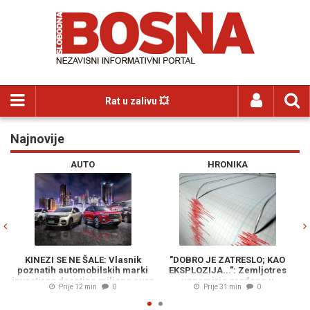
Rat u zalivu 💥
Najnovije
Previous
N
AUTO
HRONIKA
KINEZI SE NE ŠALE: Vlasnik
"DOBRO JE ZATRESLO; KAO
R
poznatih automobilskih marki
EKSPLOZIJA...": Zemljotres
"
investirao desetine miliona eura
uznemirio građane u
Prije 12 min
0
Prije 31 min
0
u južnokorejsku kompaniju...
susjedstvu...