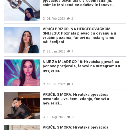
pjevačica osvanula u vrućem izdanju,
snimke iz vikendice oduševile fanove…
04. Feb. 2023
2
VRUĆI PRIZORI NA HERCEGOVAČKOM
SNIJEGU: Poznata pjevačica osvanula u
vrućim pozama, fanovi na Instargramu
oduševljeni…
23. Jan. 2023
1
NIJE ZA MLAĐE OD 18: Hrvatska pjevačica
ponovo pretjerala, fanovi na Instagramu u
nevjerici...
13. Dec. 2022
1
VRUĆE, S MORA: Hrvatska pjevačica
osvanula u vrućem izdanju, fanovi u
nevjerici…
10. Avg. 2022
0
VRUĆE, S MORA: Hrvatska pjevačica