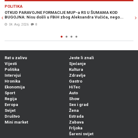
Previous
N
POLITIKA
VI
OTKUD PARAVOJNE FORMACIJE MUP-a RS U ŠUMAMA KOD
OT
BUGOJNA: Nisu došli u FBiH zbog Aleksandra Vučića, nego...
po
Bi
04. Avg. 2026
8
Rat u zalivu
Jeste li znali
Vijesti
Sjećanje
Politika
Kultura
Intervjui
Zdravlje
Hronika
Gastro
Ekonomija
HiTec
Sport
Auto
Regija
Show
Evropa
Sex i grad
Svijet
Žena
Društvo
Estrada
Mini market
Zabava
Frljoka
Šareni svijet