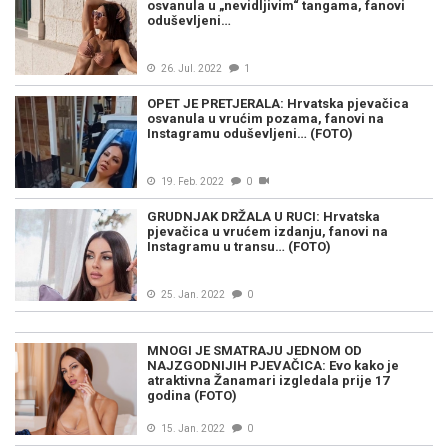
osvanula u „nevidljivim“ tangama, fanovi
oduševljeni…
26. Jul. 2022
1
OPET JE PRETJERALA: Hrvatska pjevačica
osvanula u vrućim pozama, fanovi na
Instagramu oduševljeni… (FOTO)
19. Feb. 2022
0
GRUDNJAK DRŽALA U RUCI: Hrvatska
pjevačica u vrućem izdanju, fanovi na
Instagramu u transu… (FOTO)
25. Jan. 2022
0
MNOGI JE SMATRAJU JEDNOM OD
NAJZGODNIJIH PJEVAČICA: Evo kako je
atraktivna Žanamari izgledala prije 17
godina (FOTO)
15. Jan. 2022
0