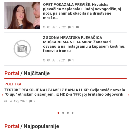
OPET POKAZALA PREVIŠE: Hrvatska
pjevačica zaplesala u ludoj novogodišnjoj
noći, pa snimak okačila na društvene
mreže…
03. Jan. 2022
1
ZGODNA HRVATSKA PJEVAČICA
MUŠKARCIMA NE DA MIRA: Žanamari
osvanula na Instagramu u kupaćem kostimu,
fanovi u transu
04. Jun. 2021
1
Portal
/ Najčitanije
Previous
N
POLITIKA
E
ŽESTOKE REAKCIJE NA IZJAVE IZ BANJA LUKE: Cvijanović nazvala
JE
"Oluju" etničkim čišćenjem, iz HDZ-a 1990 joj brutalno odgovorili
IZ
04. Avg. 2026
2
Portal
/ Najpopularnije