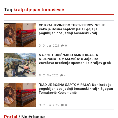
Tag
kralj stjepan tomašević
OD KRALJEVINE DO TURSKE PROVINCIJE:
Kako je Bosna šaptom pala i gdje je
pogubljen posljednji bosanski kralj…
04. Jun. 2024
0
NA 560. GODIŠNJICU SMRTI KRALJA
STJEPANA TOMAŠEVIĆA: U Jajcu se
završava uređenje spomenika Kraljev grob
03. Maj 2023
4
"KAD JE BOSNA ŠAPTOM PALA": Dan kada je
pogubljen posljednji bosanski kralj - Stjepan
Tomašević Kotromanić
05. Jun. 2022
0
Portal
/ Najčitanije