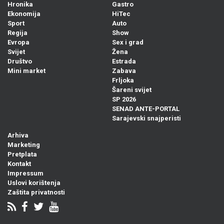
Hronika
Gastro
Ekonomija
HiTec
Sport
Auto
Regija
Show
Evropa
Sex i grad
Svijet
Žena
Društvo
Estrada
Mini market
Zabava
Frljoka
Šareni svijet
SP 2026
SENAD ANTE-PORTAL
Sarajevski snajperisti
Arhiva
Marketing
Pretplata
Kontakt
Impressum
Uslovi korištenja
Zaštita privatnosti