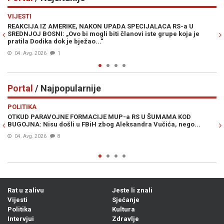
Previous
N
VIJESTI
PO
REAKCIJA IZ AMERIKE, NAKON UPADA SPECIJALACA RS-a U
ŽE
SREDNJOJ BOSNI: „Ovo bi mogli biti članovi iste grupe koja je
"O
pratila Dodika dok je bježao...“
04. Avg. 2026
1
Portal
/ Najpopularnije
Previous
N
POLITIKA
VI
OTKUD PARAVOJNE FORMACIJE MUP-a RS U ŠUMAMA KOD
OT
BUGOJNA: Nisu došli u FBiH zbog Aleksandra Vučića, nego...
po
Bi
04. Avg. 2026
8
Rat u zalivu
Jeste li znali
Vijesti
Sjećanje
Politika
Kultura
Intervjui
Zdravlje