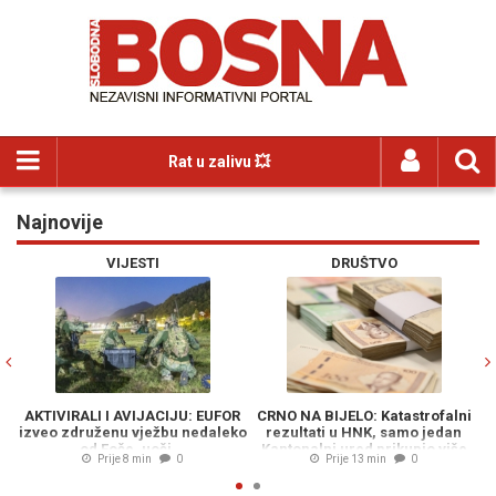
Rat u zalivu 💥
Najnovije
Previous
N
VIJESTI
DRUŠTVO
AKTIVIRALI I AVIJACIJU: EUFOR
CRNO NA BIJELO: Katastrofalni
izveo združenu vježbu nedaleko
rezultati u HNK, samo jedan
M
od Foče, uoči...
Kantonalni ured prikupio više
Prije 8 min
0
Prije 13 min
0
poreza nego lani...