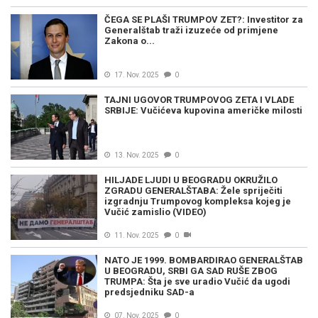
ČEGA SE PLAŠI TRUMPOV ZET?: Investitor za
Generalštab traži izuzeće od primjene
Zakona o...
17. Nov. 2025
0
TAJNI UGOVOR TRUMPOVOG ZETA I VLADE
SRBIJE: Vučićeva kupovina američke milosti
13. Nov. 2025
0
HILJADE LJUDI U BEOGRADU OKRUŽILO
ZGRADU GENERALŠTABA: Žele spriječiti
izgradnju Trumpovog kompleksa kojeg je
Vučić zamislio (VIDEO)
11. Nov. 2025
0
NATO JE 1999. BOMBARDIRAO GENERALŠTAB
U BEOGRADU, SRBI GA SAD RUŠE ZBOG
TRUMPA: Šta je sve uradio Vučić da ugodi
predsjedniku SAD-a
07. Nov. 2025
0