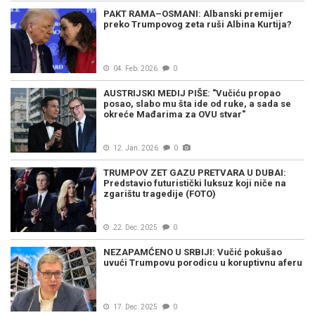
PAKT RAMA–OSMANI: Albanski premijer
preko Trumpovog zeta ruši Albina Kurtija?
04. Feb. 2026
0
AUSTRIJSKI MEDIJ PIŠE: "Vučiću propao
posao, slabo mu šta ide od ruke, a sada se
okreće Mađarima za OVU stvar"
12. Jan. 2026
0
TRUMPOV ZET GAZU PRETVARA U DUBAI:
Predstavio futuristički luksuz koji niče na
zgarištu tragedije (FOTO)
22. Dec. 2025
0
NEZAPAMĆENO U SRBIJI: Vučić pokušao
uvući Trumpovu porodicu u koruptivnu aferu
17. Dec. 2025
0