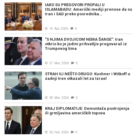
IAKO SU PREGOVORI PROPALI U
ISLAMABADU: Američki mediji prenose da su
Iran i SAD preko posrednika…
14. Apr. 2026
0
"S NJIMA DVOJICOM NEMA ŠANSE": Iran
otkrio ko je jedini prihvatljiv pregovarač iz
Trumpovog tima
27. Mar. 2026
0
STRAH ILI NEŠTO DRUGO: Kushner i Witkoff u
zadnji tren otkazali let za Izrael
09. Mar. 2026
0
KRAJ DIPLOMATIJE: Demontaža postrojenja
ili grmljavina američkih topova
26. Feb. 2026
0