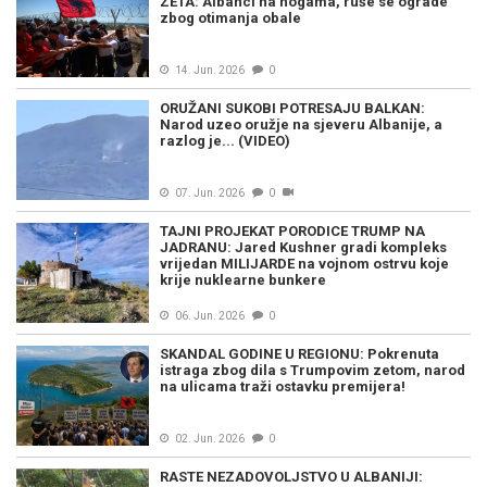
ZETA: Albanci na nogama, ruše se ograde
zbog otimanja obale
14. Jun. 2026
0
ORUŽANI SUKOBI POTRESAJU BALKAN:
Narod uzeo oružje na sjeveru Albanije, a
razlog je... (VIDEO)
07. Jun. 2026
0
TAJNI PROJEKAT PORODICE TRUMP NA
JADRANU: Jared Kushner gradi kompleks
vrijedan MILIJARDE na vojnom ostrvu koje
krije nuklearne bunkere
06. Jun. 2026
0
SKANDAL GODINE U REGIONU: Pokrenuta
istraga zbog dila s Trumpovim zetom, narod
na ulicama traži ostavku premijera!
02. Jun. 2026
0
RASTE NEZADOVOLJSTVO U ALBANIJI: