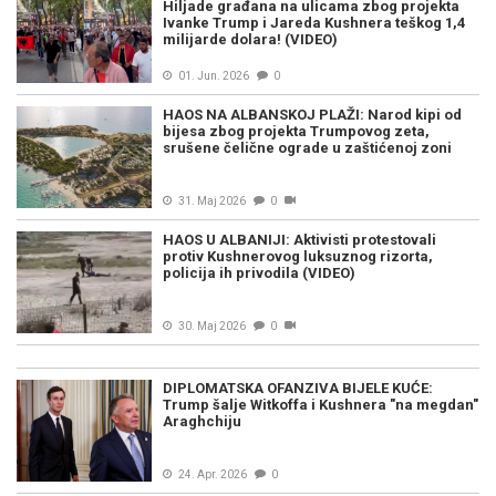
Hiljade građana na ulicama zbog projekta
Ivanke Trump i Jareda Kushnera teškog 1,4
milijarde dolara! (VIDEO)
01. Jun. 2026
0
HAOS NA ALBANSKOJ PLAŽI: Narod kipi od
bijesa zbog projekta Trumpovog zeta,
srušene čelične ograde u zaštićenoj zoni
31. Maj 2026
0
HAOS U ALBANIJI: Aktivisti protestovali
protiv Kushnerovog luksuznog rizorta,
policija ih privodila (VIDEO)
30. Maj 2026
0
DIPLOMATSKA OFANZIVA BIJELE KUĆE:
Trump šalje Witkoffa i Kushnera "na megdan"
Araghchiju
24. Apr. 2026
0