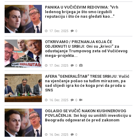
PANIKA U VUČIĆEVIM REDOVIMA: "Vrh
ledenog brijega je što smo izgubili
reputaciju i što će nas gledati kao..."
17. Dec. 2025
0
OTKRIVAMO / PRIZNANJA KOJA ĆE
ODJEKNUTI U SRBIJI: Oni su „krivci“ za
odustajanje Trumpovog zeta od Vučićevog
mega-projekta...
17. Dec. 2025
0
AFERA "GENERALŠTAB" TRESE SRBIJU: Vučić
na vjenčanje pošao sa tuđim mirazom, pa
sad slijedi igra ko će koga prvi da proda u
SNS
16. Dec. 2025
0
OGLASIO SE VUČIĆ NAKON KUSHNEROVOG
POVLAČENJA: Svi koji su uništili investiciju u
Beogradu odgovarat će pred zakonom
16. Dec. 2025
0