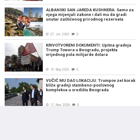
ALBANSKI SAN JAREDA KUSHNERA: Samo za
njega mijenjali zakone i dali mu da gradi
unutar zaštićenog prirodnog rezervata
27. Jul. 2025
0
KRIVOTVORENI DOKUMENTI: Upitna gradnja
Trump Towera u Beogradu, projekta
vrijednog pola milijarde dolara
15. Maj 2025
0
VUČIĆ MU DAO LOKACIJU: Trumpov zet korak
bliže gradnji stambeno-poslovnog
kompleksa u središtu Beograda
17. Nov. 2024
0
ŠIRI SE NA BALKAN: Trumpov zet Albaniju
želi pretvoriti u luksuznu destinaciju