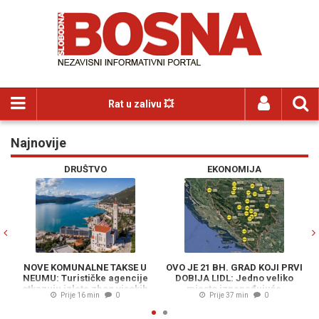
Rat u zalivu 💥
Najnovije
Previous
N
DRUŠTVO
EKONOMIJA
KOMUNALNE TAKSE U
OVO JE 21 BH. GRAD KOJI PRVI
OVO NEMA N
 Turističke agencije
DOBIJA LIDL: Jedno veliko
Kineski gigan
u izlete zbog visokih
mjesto iznenađujuće
s novi
Prije 16 min
0
Prije 37 min
0
Prij
nameta
izostavljeno