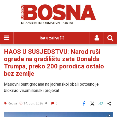
Rat u zalivu 💥
HAOS U SUSJEDSTVU: Narod ruši
ograde na gradilištu zeta Donalda
Trumpa, preko 200 porodica ostalo
bez zemlje
Masovni bunt građana na jadranskoj obali potpuno je
blokirao višemilionski projekat
Regija
14. Jun. 2026
0
Facebook
X
Kopiraj link
Više