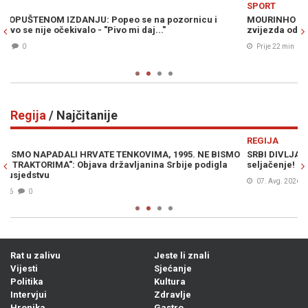
SPORT
VI
MOURINHO POBJESNIO ZBOG NEOČEKIVANOG PREOKRETA: Velika
FO
zvijezda odlazi najvećem rivalu
pr
za
Prije 22 min
0
Regija
/ Najčitanije
Previous
N
REGIJA
R
O
SRBI DIVLJAJU NA LJETOVANJU: "Ne moramo slušati vaše
VU
seljačenje! Dno, dna"
pe
07. Avg. 2026
0
Rat u zalivu
Jeste li znali
Vijesti
Sjećanje
Politika
Kultura
Intervjui
Zdravlje
Hronika
Gastro