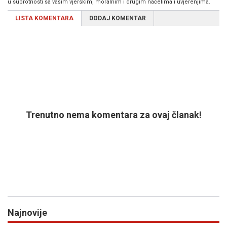
u suprotnosti sa vašim vjerskim, moralnim i drugim načelima i uvjerenjima.
LISTA KOMENTARA
DODAJ KOMENTAR
Trenutno nema komentara za ovaj članak!
Najnovije
Previous
N