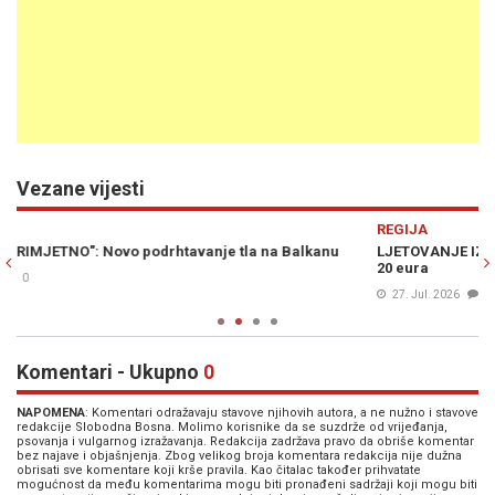
Vezane vijesti
Previous
N
REGIJA
H
LJETOVANJE IZ SNOVA ZA MANJE OD 1.000 EURA: Ručak za dvoje
UB
20 eura
BA
27. Jul. 2026
0
Komentari - Ukupno
0
NAPOMENA
: Komentari odražavaju stavove njihovih autora, a ne nužno i stavove
redakcije Slobodna Bosna. Molimo korisnike da se suzdrže od vrijeđanja,
psovanja i vulgarnog izražavanja. Redakcija zadržava pravo da obriše komentar
bez najave i objašnjenja. Zbog velikog broja komentara redakcija nije dužna
obrisati sve komentare koji krše pravila. Kao čitalac također prihvatate
mogućnost da među komentarima mogu biti pronađeni sadržaji koji mogu biti