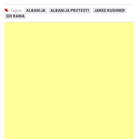
Tagovi:
ALBANIJA
ALBANIJA PROTESTI
JARED KUSHNER
EDI RAMA