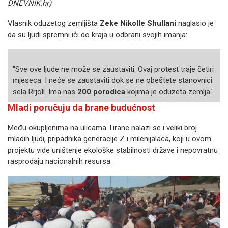
DNEVNIK.hr)
Vlasnik oduzetog zemljišta
Zeke Nikolle Shullani
naglasio je
da su ljudi spremni ići do kraja u odbrani svojih imanja:
"Sve ove ljude ne može se zaustaviti. Ovaj protest traje četiri
mjeseca. I neće se zaustaviti dok se ne obeštete stanovnici
sela Rrjoll. Ima nas
200 porodica
kojima je oduzeta zemlja."
Mladi poručuju da brane budućnost
Među okupljenima na ulicama Tirane nalazi se i veliki broj
mladih ljudi, pripadnika generacije Z i milenijalaca, koji u ovom
projektu vide uništenje ekološke stabilnosti države i nepovratnu
rasprodaju nacionalnih resursa.