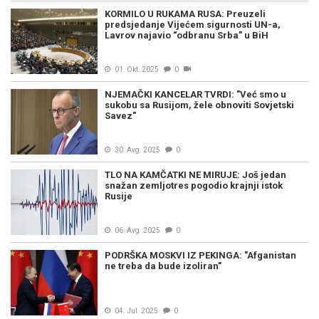
KORMILO U RUKAMA RUSA: Preuzeli
predsjedanje Vijećem sigurnosti UN-a,
Lavrov najavio “odbranu Srba” u BiH
01. Okt. 2025
0
NJEMAČKI KANCELAR TVRDI: "Već smo u
sukobu sa Rusijom, žele obnoviti Sovjetski
Savez"
30. Avg. 2025
0
TLO NA KAMČATKI NE MIRUJE: Još jedan
snažan zemljotres pogodio krajnji istok
Rusije
06. Avg. 2025
0
PODRŠKA MOSKVI IZ PEKINGA: "Afganistan
ne treba da bude izoliran"
04. Jul. 2025
0