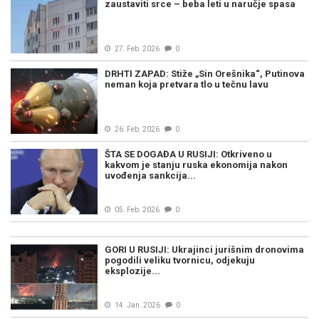
zaustaviti srce – beba leti u naručje spasa
27. Feb. 2026
0
DRHTI ZAPAD: Stiže „Sin Orešnika“, Putinova
neman koja pretvara tlo u tečnu lavu
26. Feb. 2026
0
ŠTA SE DOGAĐA U RUSIJI: Otkriveno u
kakvom je stanju ruska ekonomija nakon
uvođenja sankcija...
05. Feb. 2026
0
GORI U RUSIJI: Ukrajinci jurišnim dronovima
pogodili veliku tvornicu, odjekuju
eksplozije...
14. Jan. 2026
0