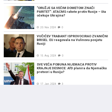
"ORUŽJE SA VEĆIM DOMETOM ZNAČI
PARITET": ATACMS rakete protiv Rusije – šta
očekuje Ukrajina?
20. Nov. 2024
0
VUČIĆEV TRABANT ISPROVOCIRAO ZVANIČNI
BRISEL: EU reagovala na Vulinovu posjetu
Rusiji
15. Avg. 2024
0
SVE VEĆA POBUNA NIJEMACA PROTIV
KRAJNJE DESNICE: AfD planira da Njemačku
pretvori u Rusiju?
17. Jan. 2024
3
"NAJOPASNIJE MJESTO NA ZEMLJI": Ovaj dio
Litve mogao bi biti mjesto gdje će početi treći
svjetski rat