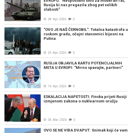
EVROPU: "Nesposobni smo za moderan rat,
Rusija bi nas pregazila zbog pet velikih
slabosti"
28. Apr. 2026
0
"OVO JE NAŠ ČERNOBIL": Totalna katastrofa u
ruskom gradu, očajni stanovnici bijesni na
Putina
24. Apr. 2026
0
RUSIJA OBJAVILA KARTU POTENCIJALNIH
META U EVROPI: "Mirno spavajte, partneri"
16. Apr. 2026
0
ESKALACIJA NAPETOSTI: Finska prijeti Rusiji
izmjenom zakona o nuklearnom oružju
06. Mar. 2026
0
OVO SE NE VIĐA DVAPUT: Snimak koji će vam