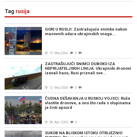
dno...
Tag
rusija
GORI U RUSIJI: Zastrašujuće snimke nakon
masovnih udara ukrajinskih snaga...
15. Maj 2026
0
ZASTRAŠUJUĆI SNIMCI DUBOKO IZA
NEPRIJATELJSKIH LINIJA: Ukrajinski dronovi
izavali haos, Rusi priznali sve...
12. Maj 2026
0
ČUDNA DEŠAVANJA U RUSKOJ VOJSCI: Ruše
vlastite dronove, a ono što rade s olupinama
je čisti apsurd
28. Apr. 2026
0
SUKOB NA BLISKOM ISTOKU OTRIJEZNIO