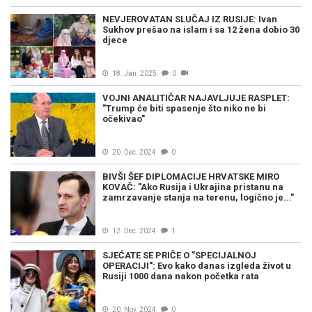
NEVJEROVATAN SLUČAJ IZ RUSIJE: Ivan
Sukhov prešao na islam i sa 12 žena dobio 30
djece
18. Jan. 2025
0
VOJNI ANALITIČAR NAJAVLJUJE RASPLET:
"Trump će biti spasenje što niko ne bi
očekivao"
20. Dec. 2024
0
BIVŠI ŠEF DIPLOMACIJE HRVATSKE MIRO
KOVAČ: "Ako Rusija i Ukrajina pristanu na
zamrzavanje stanja na terenu, logično je..."
12. Dec. 2024
1
SJEĆATE SE PRIČE O "SPECIJALNOJ
OPERACIJI": Evo kako danas izgleda život u
Rusiji 1000 dana nakon početka rata
20. Nov. 2024
0