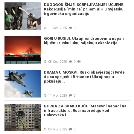
DUGOGODIŠNJE ISCRPLJIVANJE I UCJENE:
Kako Rusija "minira" prijem BiH u Svjetsku
trgovinsku organizaciju
11. Dec. 2025
0
GORI U RUSIJI: Ukrajinci dronovima napali
ključnu rusku luku, odjekuju eksplozije...
05. Dec. 2025
0
DRAMA U MOSKVI: Ruski obavještajci tvrde
da su spriječili Britance i Ukrajince u
pokušaju...
11. Nov. 2025
0
BORBA ZA SVAKU KUĆU: Masovni napadi na
infrastrukturu, Rusi napreduju kod
Pokrovska i...
08. Nov. 2025
0