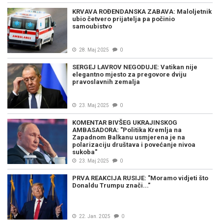
KRVAVA ROĐENDANSKA ZABAVA: Maloljetnik
ubio četvero prijatelja pa počinio
samoubistvo
28. Maj 2025
0
SERGEJ LAVROV NEGODUJE: Vatikan nije
elegantno mjesto za pregovore dviju
pravoslavnih zemalja
23. Maj 2025
0
KOMENTAR BIVŠEG UKRAJINSKOG
AMBASADORA: "Politika Kremlja na
Zapadnom Balkanu usmjerena je na
polarizaciju društava i povećanje nivoa
sukoba"
23. Maj 2025
0
PRVA REAKCIJA RUSIJE: "Moramo vidjeti što
Donaldu Trumpu znači..."
22. Jan. 2025
0