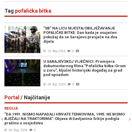
Tag
pofalićka bitka
"SB" NA LICU MJESTA/OBILJEŽAVANJE
POFALIĆKE BITKE: Dan kada je osujećen
pokušaj da se Sarajevo presječe na dva
dijela
16. Maj 2026
0
U SARAJEVSKOJ VIJEĆNICI: Premijera
dokumentarnog filma "Pofalićka bitka-Grom
u zoru", ključni historijski događaj za grad
pod opsadom
04. Apr. 2025
0
Portal
/ Najčitanije
Previous
N
REGIJA
E
"DA 1991. NISMO NAPADALI HRVATE TENKOVIMA, 1995. NE BISMO
JE
BJEŽALI NA TRAKTORIMA": Objava državljanina Srbije podigla
IZ
prašinu u susjedstvu
06. Avg. 2026
0