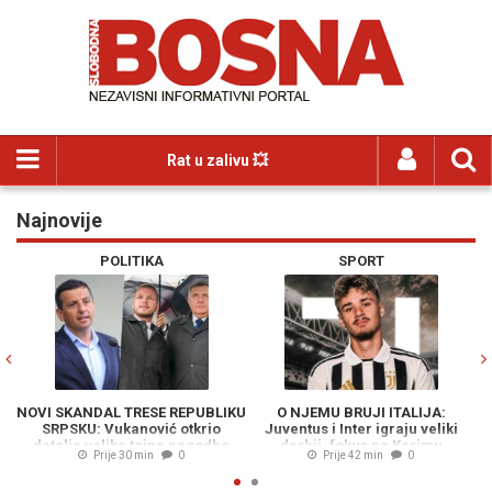
Rat u zalivu 💥
Najnovije
Previous
N
POLITIKA
SPORT
NOVI SKANDAL TRESE REPUBLIKU
O NJEMU BRUJI ITALIJA:
SRPSKU: Vukanović otkrio
Juventus i Inter igraju veliki
detalje velike tajne nagodbe
derbij, fokus na Kerimu
Prije 30 min
0
Prije 42 min
0
Dodika i Stanivukovića, u sve je
Alajbegoviću...
umiješan i Vučić...