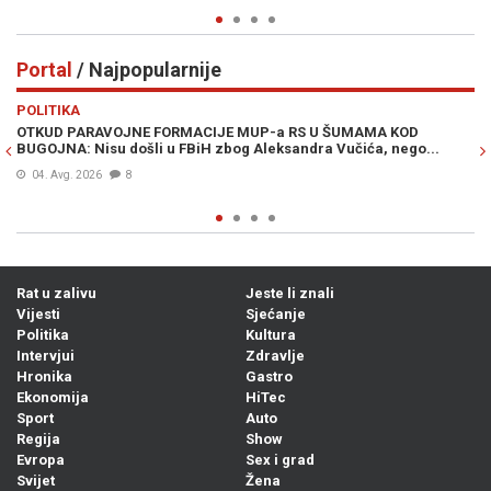
Portal
/ Najpopularnije
Previous
N
POLITIKA
VI
OTKUD PARAVOJNE FORMACIJE MUP-a RS U ŠUMAMA KOD
OT
BUGOJNA: Nisu došli u FBiH zbog Aleksandra Vučića, nego...
po
Bi
04. Avg. 2026
8
Rat u zalivu
Jeste li znali
Vijesti
Sjećanje
Politika
Kultura
Intervjui
Zdravlje
Hronika
Gastro
Ekonomija
HiTec
Sport
Auto
Regija
Show
Evropa
Sex i grad
Svijet
Žena