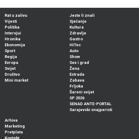
Rat u zalivu
Jeste li znali
Vijesti
Sjećanje
Politika
Kultura
Intervjui
Zdravlje
Hronika
Gastro
Ekonomija
HiTec
Sport
Auto
Regija
Show
Evropa
Sex i grad
Svijet
Žena
Društvo
Estrada
Mini market
Zabava
Frljoka
Šareni svijet
SP 2026
SENAD ANTE-PORTAL
Sarajevski snajperisti
Arhiva
Marketing
Pretplata
Kontakt