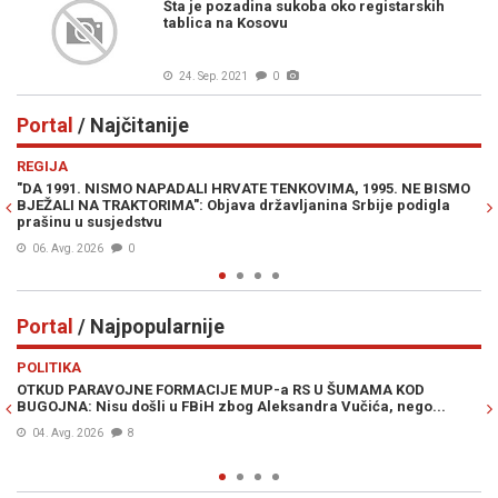
Šta je pozadina sukoba oko registarskih
tablica na Kosovu
24. Sep. 2021
0
Portal
/ Najčitanije
Previous
N
REGIJA
IN
"DA 1991. NISMO NAPADALI HRVATE TENKOVIMA, 1995. NE BISMO
PR
BJEŽALI NA TRAKTORIMA": Objava državljanina Srbije podigla
Lu
prašinu u susjedstvu
Mi
06. Avg. 2026
0
Portal
/ Najpopularnije
Previous
N
POLITIKA
VI
OTKUD PARAVOJNE FORMACIJE MUP-a RS U ŠUMAMA KOD
OT
BUGOJNA: Nisu došli u FBiH zbog Aleksandra Vučića, nego...
po
Bi
04. Avg. 2026
8