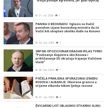
"Srbija postaje agresivna, jer gubi utjecaj"
21. Jul. 2024
1
PANIKA U BEOGRADU: Oglasio se Dačić
povodom izjave kosovskog ministra da će
Vučić biti uhapšen ukoliko dođe na Kosovo
30. Jun. 2024
1
SRPSKI OPOZICIONAR DRAGAN ĐILAS TVRDI:
"Postizanje dogovora oko Kosova i
približavanje EU skraćuju trajanje Vučićeve
vlasti"
04. Feb. 2023
1
POČELA PRIMJENA SPORAZUMA IZMEĐU
KOSOVA I ALBANIJE: Otvorene granice u
vrijeme vikenda tokom ljetnje sezone
25. Jun. 2022
0
ŠVICARSKI LIST OBJASNIO STVARNU SLIKU: