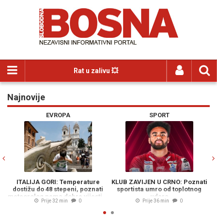
Rat u zalivu 💥
Najnovije
Previous
N
EVROPA
SPORT
ITALIJA GORI: Temperature
KLUB ZAVIJEN U CRNO: Poznati
Z
dostižu do 48 stepeni, poznati
sportista umro od toplotnog
P
meteorolog nema dobre vijesti...
udara
Prije 32 min
0
Prije 36 min
0
k