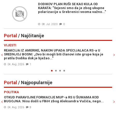
DODIKOV PLAN RUŠI SE KAO KULA OD
KARATA: "Svjesni smo da je zbog ukupne
polarizacije u Srebrenici veoma važno..."
08. Jul. 2020
0
Portal
/ Najčitanije
Previous
N
VIJESTI
PO
REAKCIJA IZ AMERIKE, NAKON UPADA SPECIJALACA RS-a U
ŽE
SREDNJOJ BOSNI: „Ovo bi mogli biti članovi iste grupe koja je
"O
pratila Dodika dok je bježao...“
04. Avg. 2026
1
Portal
/ Najpopularnije
Previous
N
POLITIKA
VI
OTKUD PARAVOJNE FORMACIJE MUP-a RS U ŠUMAMA KOD
OT
BUGOJNA: Nisu došli u FBiH zbog Aleksandra Vučića, nego...
po
Bi
04. Avg. 2026
8