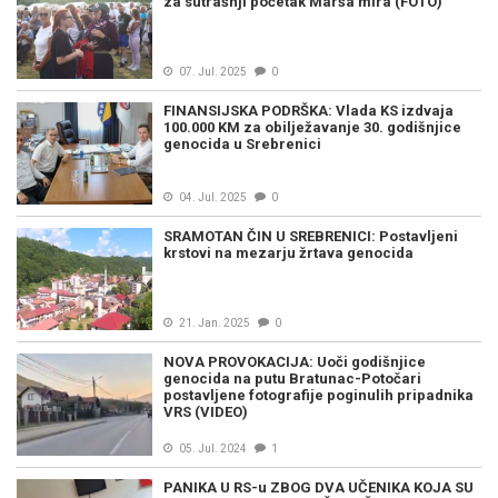
za sutrašnji početak Marša mira (FOTO)
07. Jul. 2025
0
FINANSIJSKA PODRŠKA: Vlada KS izdvaja
100.000 KM za obilježavanje 30. godišnjice
genocida u Srebrenici
04. Jul. 2025
0
SRAMOTAN ČIN U SREBRENICI: Postavljeni
krstovi na mezarju žrtava genocida
21. Jan. 2025
0
NOVA PROVOKACIJA: Uoči godišnjice
genocida na putu Bratunac-Potočari
postavljene fotografije poginulih pripadnika
VRS (VIDEO)
05. Jul. 2024
1
PANIKA U RS-u ZBOG DVA UČENIKA KOJA SU