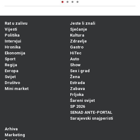
Rat u zalivu
Jeste li znali
Vijesti
Sjećanje
Politika
Kultura
Intervjui
Zdravlje
Hronika
Gastro
Ekonomija
HiTec
Sport
Auto
Regija
Show
Evropa
Sex i grad
Svijet
Žena
Društvo
Estrada
Mini market
Zabava
Frljoka
Šareni svijet
SP 2026
SENAD ANTE-PORTAL
Sarajevski snajperisti
Arhiva
Marketing