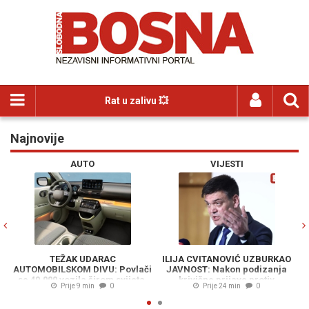
Rat u zalivu 💥
Najnovije
Previous
N
AUTO
VIJESTI
TEŽAK UDARAC
ILIJA CVITANOVIĆ UZBURKAO
AUTOMOBILSKOM DIVU: Povlači
JAVNOST: Nakon podizanja
se 40.000 vozila širom svijeta,
krivične prijave protiv
Prije 9 min
0
Prije 24 min
0
poznat i razlog...
predsjednika HDZ-a 1990,
uslijedio je novi skandal...