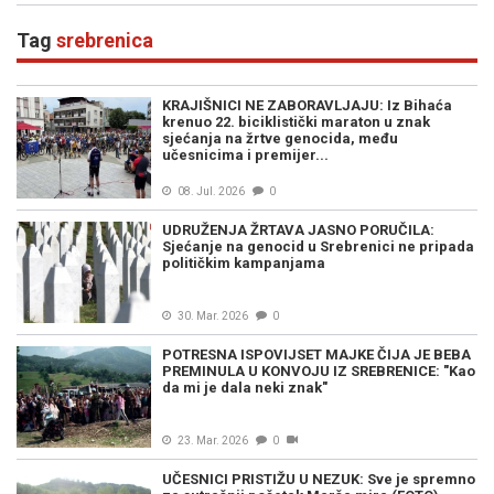
Tag
srebrenica
KRAJIŠNICI NE ZABORAVLJAJU: Iz Bihaća
krenuo 22. biciklistički maraton u znak
sjećanja na žrtve genocida, među
učesnicima i premijer...
08. Jul. 2026
0
UDRUŽENJA ŽRTAVA JASNO PORUČILA:
Sjećanje na genocid u Srebrenici ne pripada
političkim kampanjama
30. Mar. 2026
0
POTRESNA ISPOVIJSET MAJKE ČIJA JE BEBA
PREMINULA U KONVOJU IZ SREBRENICE: "Kao
da mi je dala neki znak"
23. Mar. 2026
0
UČESNICI PRISTIŽU U NEZUK: Sve je spremno