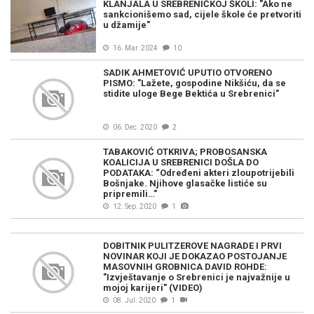
KLANJALA U SREBRENIČKOJ ŠKOLI: "Ako ne
sankcionišemo sad, cijele škole će pretvoriti
u džamije"
16. Mar. 2024
10
SADIK AHMETOVIĆ UPUTIO OTVORENO
PISMO: "Lažete, gospodine Nikšiću, da se
stidite uloge Bege Bektića u Srebrenici"
06. Dec. 2020
2
TABAKOVIĆ OTKRIVA; PROBOSANSKA
KOALICIJA U SREBRENICI DOŠLA DO
PODATAKA: “Određeni akteri zloupotrijebili
Bošnjake. Njihove glasačke listiće su
pripremili…"
12. Sep. 2020
1
DOBITNIK PULITZEROVE NAGRADE I PRVI
NOVINAR KOJI JE DOKAZAO POSTOJANJE
MASOVNIH GROBNICA DAVID ROHDE:
"Izvještavanje o Srebrenici je najvažnije u
mojoj karijeri" (VIDEO)
08. Jul. 2020
1