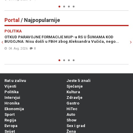
Portal
/ Najpopularnije
Previous
N
POLITIKA
VI
OTKUD PARAVOJNE FORMACIJE MUP-a RS U ŠUMAMA KOD
OT
BUGOJNA: Nisu došli u FBiH zbog Aleksandra Vučića, nego...
po
Bi
04. Avg. 2026
8
Rat u zalivu
Jeste li znali
Vijesti
Sjećanje
Politika
Kultura
Intervjui
Zdravlje
Hronika
Gastro
Ekonomija
HiTec
Sport
Auto
Regija
Show
Evropa
Sex i grad
Svijet
Žena