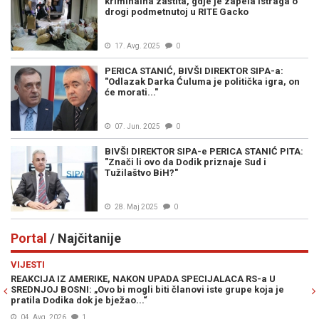
kriminalna zaštita, gdje je zapela istraga o
drogi podmetnutoj u RITE Gacko
17. Avg. 2025
0
PERICA STANIĆ, BIVŠI DIREKTOR SIPA-a:
"Odlazak Darka Ćuluma je politička igra, on
će morati..."
07. Jun. 2025
0
BIVŠI DIREKTOR SIPA-e PERICA STANIĆ PITA:
"Znači li ovo da Dodik priznaje Sud i
Tužilaštvo BiH?"
28. Maj 2025
0
Portal
/ Najčitanije
Previous
N
VIJESTI
PO
REAKCIJA IZ AMERIKE, NAKON UPADA SPECIJALACA RS-a U
ŽE
SREDNJOJ BOSNI: „Ovo bi mogli biti članovi iste grupe koja je
"O
pratila Dodika dok je bježao...“
04. Avg. 2026
1