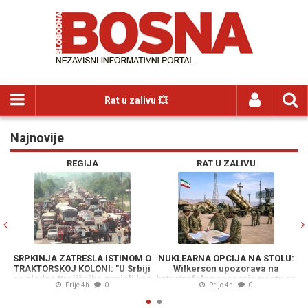
Rat u zalivu 💥
Najnovije
Previous
N
REGIJA
RAT U ZALIVU
SRPKINJA ZATRESLA ISTINOM O
NUKLEARNA OPCIJA NA STOLU:
TRAKTORSKOJ KOLONI: "U Srbiji
Wilkerson upozorava na
S
su gladne Krajišnike ganjali kao
katastrofalan scenario u ratu sa
p
Prije 4h
0
Prije 4h
0
divljač"
Iranom