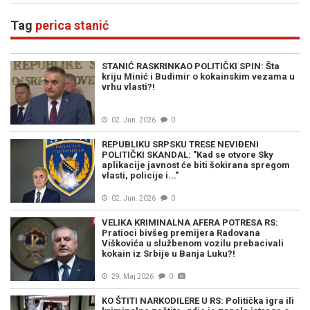
Tag
perica stanić
STANIĆ RASKRINKAO POLITIČKI SPIN: Šta
kriju Minić i Budimir o kokainskim vezama u
vrhu vlasti?!
02. Jun. 2026
0
REPUBLIKU SRPSKU TRESE NEVIĐENI
POLITIČKI SKANDAL: "Kad se otvore Sky
aplikacije javnost će biti šokirana spregom
vlasti, policije i..."
02. Jun. 2026
0
VELIKA KRIMINALNA AFERA POTRESA RS:
Pratioci bivšeg premijera Radovana
Viškovića u službenom vozilu prebacivali
kokain iz Srbije u Banja Luku?!
29. Maj 2026
0
KO ŠTITI NARKODILERE U RS: Politička igra ili