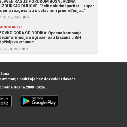
SLAVEN RAGUŽ PORUKOM BOŠNJACIMA
UZBURKAO DUHOVE: “Želite ukidati paritet – super.
Idemo razgovarati o ustavnom preuređenju...“
03. Avg. 2026
5
MINI MARKET
ZOVKO GORA OD DODIKA: Opasna kampanja
dezinformacija o ugroženosti kršćana u BiH
doživljava vrhunac
29. Jul. 2026
3
ržana.
euzimanje sadržaja bez dozvole izdavača.
obodna Bosna
2000 - 2026.