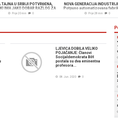
 TAJNA U SRBIJI POTVRĐENA,
NOVA GENERACIJA INDUSTRIJE
KI IMA JAKO DOBAR RAZLOG ZA
Potpuno automatizovana fabrik
K: "Već se obilaze lokacije..."
stručnjake iz dijaspore
Prije 20 min
0
Prije 28 min
0
P
LJEVICA DOBILA VELIKO
POJAČANJE: Članovi
Socijaldemokrata BiH
u
postala su dva eminentna
profesora...
08. Jun. 2020
0