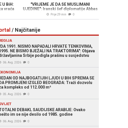
 U BiH:
"VRIJEME JE DA SE MUSLIMANI
a vraća
UJEDINE": Iranski šef diplomatije Abbas
Araghchi poslao snažnu poruku svijetu
Prije 29 min
0
ortal
/ Najčitanije
REGIJA
"DA 1991. NISMO NAPADALI HRVATE TENKOVIMA,
1995. NE BISMO BJEŽALI NA TRAKTORIMA": Objava
državljanina Srbije podigla prašinu u susjedstvu
06. Avg. 2026
0
EKONOMIJA
JEDAN OD NAJBOGATIJIH LJUDI U BIH SPREMA SE
DA PROMIJENI IZGLED BEOGRADA: Traži dozvolu
za kompleks od 112.000 m²
05. Avg. 2026
0
SVIJET
TOTALNI DEBAKL SAUDIJSKE ARABIJE: Ovako
nešto im se nije desilo od 1985. godine
06. Avg. 2026
0