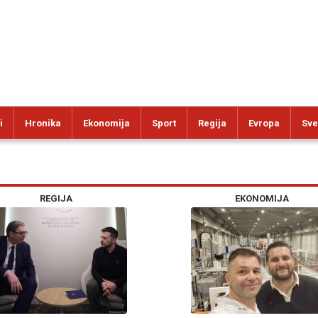
i
Hronika
Ekonomija
Sport
Regija
Evropa
Sve
REGIJA
EKONOMIJA