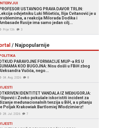
INTERVJUI
PROFESOR USTAVNOG PRAVA DAVOR TRLIN:
Lekcija odvjetniku Luki Mišetiću, Ilija Cvitanović je u
problemima, a reakcija Milorada Dodika i
Ambasade Rusije ima samo jedan cilj...
Prije 13h
3
ortal
/ Najpopularnije
POLITIKA
OTKUD PARAVOJNE FORMACIJE MUP-a RS U
ŠUMAMA KOD BUGOJNA: Nisu došli u FBiH zbog
Aleksandra Vučića, nego...
04. Avg. 2026
8
VIJESTI
OTKRIVEN IDENTITET VANDALA IZ MEĐUGORJA:
Filipović i Zovko pokušale iskoristiti incident za
dizanje međunacionalnih tenzija u BiH, a u pitanju
je Poljak Krakowiak Bartlomiej Wlodzimierz!
28. Jul. 2026
7
VIJESTI