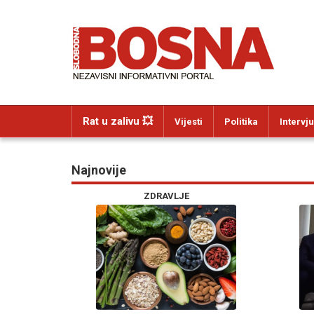
Rat u zalivu 💥
Vijesti
Politika
Intervju
Najnovije
ZDRAVLJE