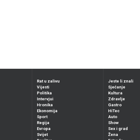
Rat u zalivu
Jeste li znali
Vijesti
Sjećanje
Politika
Kultura
Intervjui
Zdravlje
Hronika
Gastro
Ekonomija
HiTec
Sport
Auto
Regija
Show
Evropa
Sex i grad
Svijet
Žena