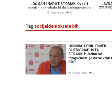
LOŠ SAN I NADUT STOMAK: Ove tri
JAVNA
namirnice trebalo bi da izbjegavate za
ZELENS
večeru
DOLAZA
Prije 16 min
0
Tag
socijaldemokrate bih
OSNIVAČ SDBiH ENVER
BIJEDIĆ NAPUŠTA
STRANKU: Jedna od
mogućnosti je da se vrati 
SDP
29. Sep. 2023
2