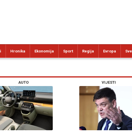
i
Hronika
Ekonomija
Sport
Regija
Evropa
Sve
AUTO
VIJESTI