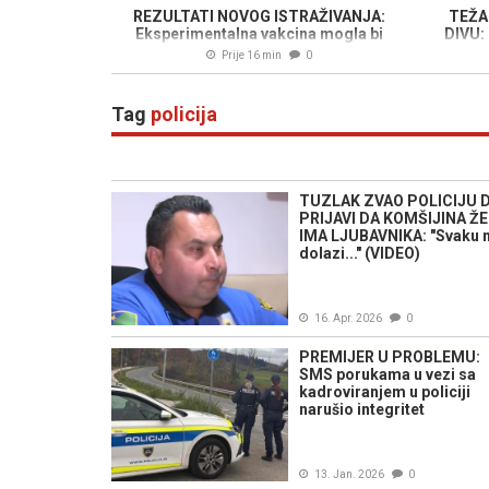
REZULTATI NOVOG ISTRAŽIVANJA:
TEŽA
Eksperimentalna vakcina mogla bi
DIVU: 
pomoći prije nego što se rak razvije...
Prije 16 min
0
Tag
policija
TUZLAK ZVAO POLICIJU 
PRIJAVI DA KOMŠIJINA Ž
IMA LJUBAVNIKA: "Svaku 
dolazi..." (VIDEO)
16. Apr. 2026
0
PREMIJER U PROBLEMU:
SMS porukama u vezi sa
kadroviranjem u policiji
narušio integritet
13. Jan. 2026
0