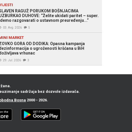
VIJESTI
SLAVEN RAGUŽ PORUKOM BOŠNJACIMA
UZBURKAO DUHOVE: “Želite ukidati paritet – super.
Idemo razgovarati o ustavnom preuređenju...“
03. Avg. 2026
5
MINI MARKET
ZOVKO GORA OD DODIKA: Opasna kampanja
dezinformacija o ugroženosti kršćana u BiH
doživljava vrhunac
29. Jul. 2026
3
ržana.
euzimanje sadržaja bez dozvole izdavača.
obodna Bosna
2000 - 2026.