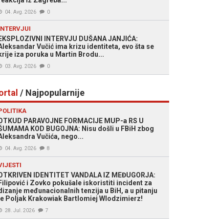
reakcija iz Zagreba...
04. Avg. 2026
0
INTERVJUI
EKSPLOZIVNI INTERVJU DUŠANA JANJIĆA:
Aleksandar Vučić ima krizu identiteta, evo šta se
krije iza poruka u Martin Brodu...
03. Avg. 2026
0
ortal
/ Najpopularnije
POLITIKA
OTKUD PARAVOJNE FORMACIJE MUP-a RS U
ŠUMAMA KOD BUGOJNA: Nisu došli u FBiH zbog
Aleksandra Vučića, nego...
04. Avg. 2026
8
VIJESTI
OTKRIVEN IDENTITET VANDALA IZ MEĐUGORJA:
Filipović i Zovko pokušale iskoristiti incident za
dizanje međunacionalnih tenzija u BiH, a u pitanju
je Poljak Krakowiak Bartlomiej Wlodzimierz!
28. Jul. 2026
7