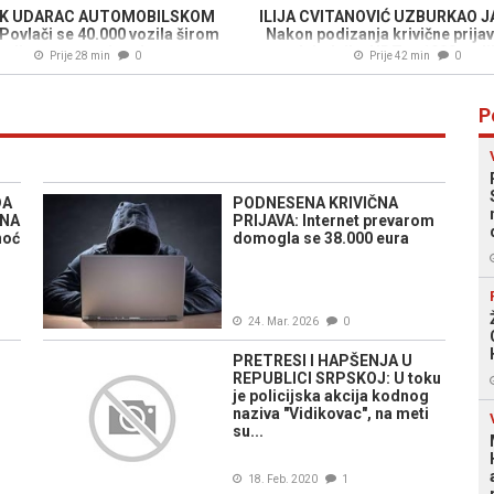
K UDARAC AUTOMOBILSKOM
ILIJA CVITANOVIĆ UZBURKAO 
Povlači se 40.000 vozila širom
Nakon podizanja krivične prijav
svijeta, poznat i razlog...
predsjednika HDZ-a 1990, uslij
Prije 28 min
0
Prije 42 min
0
novi skandal...
P
DA
PODNESENA KRIVIČNA
ENA
PRIJAVA: Internet prevarom
noć
domogla se 38.000 eura
24. Mar. 2026
0
PRETRESI I HAPŠENJA U
REPUBLICI SRPSKOJ: U toku
je policijska akcija kodnog
naziva "Vidikovac", na meti
su...
18. Feb. 2020
1