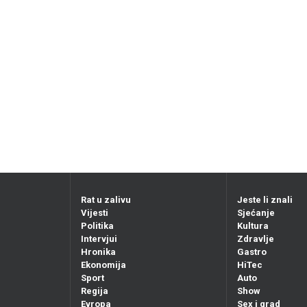
Rat u zalivu
Jeste li znali
Vijesti
Sjećanje
Politika
Kultura
Intervjui
Zdravlje
Hronika
Gastro
Ekonomija
HiTec
Sport
Auto
Regija
Show
Evropa
Sex i grad