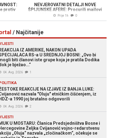
JAVNOST:
NEVJEROVATNI DETALJI NOVE
e protiv
ŠPIJUNSKE AFERE: Procurili mailovi
edio je
šefa UN-a, godinama Izraelu tajno
Prije 1h
0
dostavljao povjerljive dokumente...
ortal
/ Najčitanije
VIJESTI
REAKCIJA IZ AMERIKE, NAKON UPADA
SPECIJALACA RS-a U SREDNJOJ BOSNI: „Ovo bi
mogli biti članovi iste grupe koja je pratila Dodika
dok je bježao...“
04. Avg. 2026
1
POLITIKA
ŽESTOKE REAKCIJE NA IZJAVE IZ BANJA LUKE:
Cvijanović nazvala "Oluju" etničkim čišćenjem, iz
HDZ-a 1990 joj brutalno odgovorili
04. Avg. 2026
2
VIJESTI
MUK U MOSTARU: Članica Predsjedništva Bosne i
Hercegovine Željka Cvijanović vojno-redarstvenu
akciju „Oluja“ nazvala „zločinačkom“, očekuje se