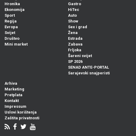
Hronika
Gastro
Ekonomija
HiTec
Sport
Auto
Regija
Show
Evropa
Sex i grad
Svijet
Žena
Društvo
Estrada
Mini market
Zabava
Frljoka
Šareni svijet
SP 2026
SENAD ANTE-PORTAL
Sarajevski snajperisti
Arhiva
Marketing
Pretplata
Kontakt
Impressum
Uslovi korištenja
Zaštita privatnosti