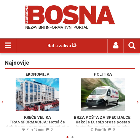
Rat u zalivu 💥
Najnovije
Previous
N
EKONOMIJA
POLITIKA
KREĆE VELIKA
BRZA POŠTA ZA SPECIJALCE:
KARDIO
NSFORMACIJA: Hotel će
Kako je EuroExpress postao
OPASNOST
i novu namjenu, investicija
logistika za tajne policijske
Ovaj bo
Prije 48 min
0
Prije 1h
0
rijedna 23 miliona KM
operacije MUP-a RS