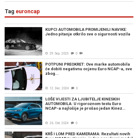
Tag
euroncap
KUPCI AUTOMOBILA PROMIJENILI NAVIKE:
Jedno pitanje otkrilo sve o sigurnosti vozila
29. Sep. 2025
0
POTPUNI PREOKRET: Ove marke automobila
će dobiti negativnu ocjenu Euro NCAP-a, sve
zbog...
12. Dec. 2024
0
LOŠE VIJESTI ZA LJUBITELJE KINESKIH
AUTOMOBILA: U rigoroznom testu Euro
NCAP-a najlošije je prošao jedan Kinez…
26. Okt. 2024
0
KRŠ I LOM PRED KAMERAMA: Rezultati novih