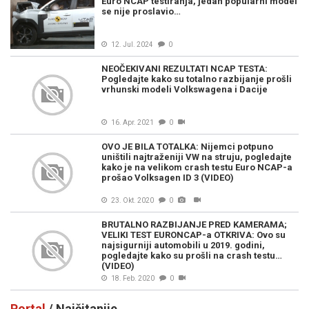
Euro NCAP testiranja, jedan popularni model
se nije proslavio…
12. Jul. 2024
0
NEOČEKIVANI REZULTATI NCAP TESTA:
Pogledajte kako su totalno razbijanje prošli
vrhunski modeli Volkswagena i Dacije
16. Apr. 2021
0
OVO JE BILA TOTALKA: Nijemci potpuno
uništili najtraženiji VW na struju, pogledajte
kako je na velikom crash testu Euro NCAP-a
prošao Volksagen ID 3 (VIDEO)
23. Okt. 2020
0
BRUTALNO RAZBIJANJE PRED KAMERAMA;
VELIKI TEST EURONCAP-a OTKRIVA: Ovo su
najsigurniji automobili u 2019. godini,
pogledajte kako su prošli na crash testu…
(VIDEO)
18. Feb. 2020
0
Portal
/ Najčitanije