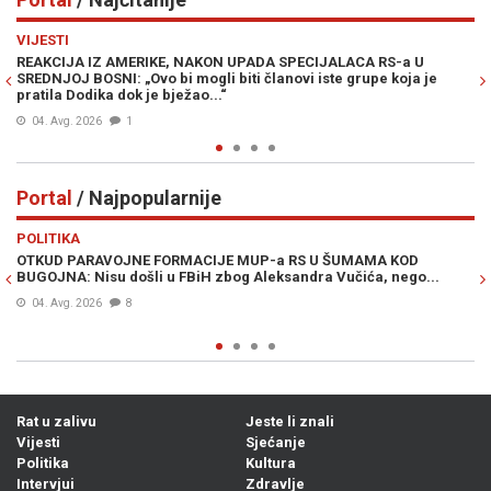
Previous
N
POLITIKA
Z AMERIKE, NAKON UPADA SPECIJALACA RS-a U
ŽESTOKE REAKCIJ
NI: „Ovo bi mogli biti članovi iste grupe koja je
"Oluju" etničkim 
ka dok je bježao...“
04. Avg. 2026
2
6
1
Portal
/ Najpopularnije
Previous
N
VIJESTI
AVOJNE FORMACIJE MUP-a RS U ŠUMAMA KOD
OTKRIVEN IDENTI
su došli u FBiH zbog Aleksandra Vučića, nego...
pokušale iskoris
BiH, a u pitanju
6
8
28. Jul. 2026
7
Rat u zalivu
Jeste li znali
Vijesti
Sjećanje
Politika
Kultura
Intervjui
Zdravlje