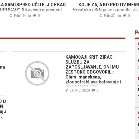
LA SAM ISPRED UČITELJICE KAD
KO JE ZA, A KO PROTIV INFA
UPUCAO": Stravična ispovijest
Hrvatska i Srbija se izjasnile, za
čice nakon masakra u uglednoj
opredijeliti BiH?
Prije 19 min
0
Prije 27 min
0
školi
P
KAMOČAJI KRITIZIRAO
SLUŽBU ZA
ena
ZAPOŠLJAVANJE, ONI MU
ŽESTOKO ODGOVORILI:
Glumi manekena,
zloupotrebljava bolovanje i
BEZOČNO LAŽE
26. Avg. 2020
0
O U
AN
aju
,