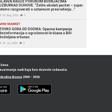
SLAVEN RAGUŽ PORUKOM BOŠNJACIMA
UZBURKAO DUHOVE: “Želite ukidati paritet – super.
Idemo razgovarati o ustavnom preuređenju...“
03. Avg. 2026
5
MINI MARKET
ZOVKO GORA OD DODIKA: Opasna kampanja
dezinformacija o ugroženosti kršćana u BiH
doživljava vrhunac
29. Jul. 2026
3
ržana.
euzimanje sadržaja bez dozvole izdavača.
obodna Bosna
2000 - 2026.