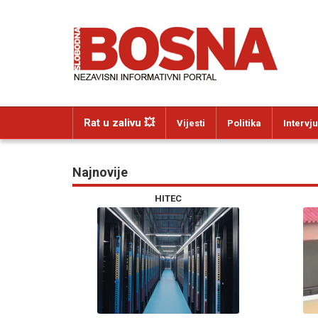
Rat u zalivu 💥
Vijesti
Politika
Intervju
Najnovije
HITEC