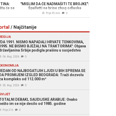
NTINA:
"MISLIM DA ĆE NADMAŠITI TE BROJKE":
 šta će se
Spalletti ne brine zbog odlaska
Vlahovića, polaže velike nade u
Prije 35 min
0
Alajbegovića
ortal
/ Najčitanije
REGIJA
"DA 1991. NISMO NAPADALI HRVATE TENKOVIMA,
1995. NE BISMO BJEŽALI NA TRAKTORIMA": Objava
državljanina Srbije podigla prašinu u susjedstvu
06. Avg. 2026
0
EKONOMIJA
JEDAN OD NAJBOGATIJIH LJUDI U BIH SPREMA SE
DA PROMIJENI IZGLED BEOGRADA: Traži dozvolu
za kompleks od 112.000 m²
05. Avg. 2026
0
SVIJET
TOTALNI DEBAKL SAUDIJSKE ARABIJE: Ovako
nešto im se nije desilo od 1985. godine
Prije 21h
0