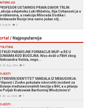
INTERVJUI
PROFESOR USTAVNOG PRAVA DAVOR TRLIN:
Lekcija odvjetniku Luki Mišetiću, Ilija Cvitanović je u
problemima, a reakcija Milorada Dodika i
Ambasade Rusije ima samo jedan cilj...
Prije 9h
3
ortal
/ Najpopularnije
POLITIKA
OTKUD PARAVOJNE FORMACIJE MUP-a RS U
ŠUMAMA KOD BUGOJNA: Nisu došli u FBiH zbog
Aleksandra Vučića, nego...
04. Avg. 2026
8
VIJESTI
OTKRIVEN IDENTITET VANDALA IZ MEĐUGORJA:
Filipović i Zovko pokušale iskoristiti incident za
dizanje međunacionalnih tenzija u BiH, a u pitanju
je Poljak Krakowiak Bartlomiej Wlodzimierz!
28. Jul. 2026
7
VIJESTI