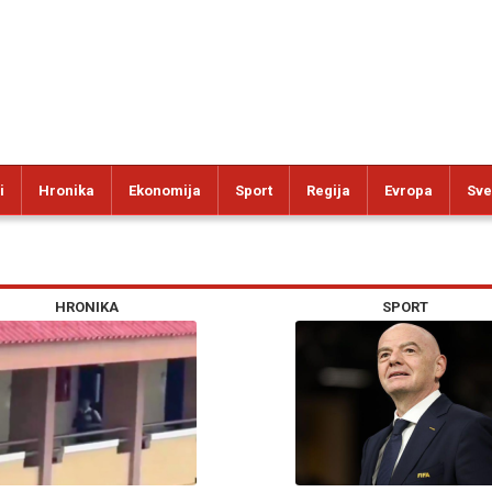
i
Hronika
Ekonomija
Sport
Regija
Evropa
Sve
HRONIKA
SPORT