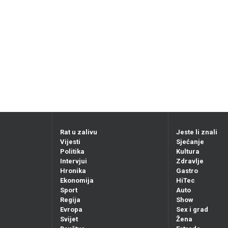
Rat u zalivu
Jeste li znali
Vijesti
Sjećanje
Politika
Kultura
Intervjui
Zdravlje
Hronika
Gastro
Ekonomija
HiTec
Sport
Auto
Regija
Show
Evropa
Sex i grad
Svijet
Žena