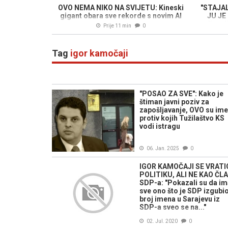
OVO NEMA NIKO NA SVIJETU: Kineski
"STAJA
gigant obara sve rekorde s novim AI
JU JE 
centrom
djevoj
Prije 11 min
0
Tag
igor kamočaji
"POSAO ZA SVE": Kako je
štiman javni poziv za
zapošljavanje, OVO su im
protiv kojih Tužilaštvo KS
vodi istragu
06. Jan. 2025
0
IGOR KAMOČAJI SE VRATI
POLITIKU, ALI NE KAO ČL
SDP-a: "Pokazali su da im
sve ono što je SDP izgubio
broj imena u Sarajevu iz
SDP-a sveo se na..."
02. Jul. 2020
0