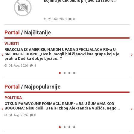
kojima je CIK odbio prijavu za izbore…
21. Jul. 2020
0
Portal
/ Najčitanije
Previous
N
VIJESTI
PO
REAKCIJA IZ AMERIKE, NAKON UPADA SPECIJALACA RS-a U
ŽE
SREDNJOJ BOSNI: „Ovo bi mogli biti članovi iste grupe koja je
"O
pratila Dodika dok je bježao...“
04. Avg. 2026
1
Portal
/ Najpopularnije
Previous
N
POLITIKA
VI
OTKUD PARAVOJNE FORMACIJE MUP-a RS U ŠUMAMA KOD
OT
BUGOJNA: Nisu došli u FBiH zbog Aleksandra Vučića, nego...
po
Bi
04. Avg. 2026
8