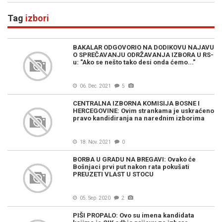
Tag
izbori
BAKALAR ODGOVORIO NA DODIKOVU NAJAVU
O SPREČAVANJU ODRŽAVANJA IZBORA U RS-
u: "Ako se nešto tako desi onda ćemo..."
06. Dec. 2021
5
CENTRALNA IZBORNA KOMISIJA BOSNE I
HERCEGOVINE: Ovim strankama je uskraćeno
pravo kandidiranja na narednim izborima
18. Nov. 2021
0
BORBA U GRADU NA BREGAVI: Ovako će
Bošnjaci prvi put nakon rata pokušati
PREUZETI VLAST U STOCU
05. Sep. 2020
2
PIŠI PROPALO: Ovo su imena kandidata