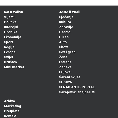
Rat u zalivu
Jeste li znali
Vijesti
Sjećanje
Politika
Kultura
Intervjui
Zdravlje
Hronika
Gastro
Ekonomija
HiTec
Sport
Auto
Regija
Show
Evropa
Sex i grad
Svijet
Žena
Društvo
Estrada
Mini market
Zabava
Frljoka
Šareni svijet
SP 2026
SENAD ANTE-PORTAL
Sarajevski snajperisti
Arhiva
Marketing
Pretplata
Kontakt