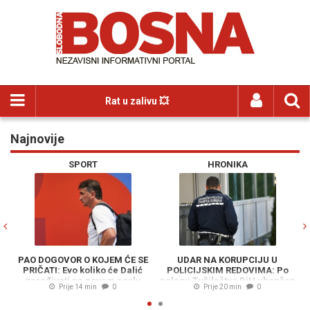
Rat u zalivu 💥
Najnovije
Previous
N
SPORT
HRONIKA
PAO DOGOVOR O KOJEM ĆE SE
UDAR NA KORUPCIJU U
PRIČATI: Evo koliko će Dalić
POLICIJSKIM REDOVIMA: Po
B
zarađivati na novom poslu
nalogu Tužilaštva BiH uhapšen
Prije 14 min
0
Prije 20 min
0
pripadnik Granične policije