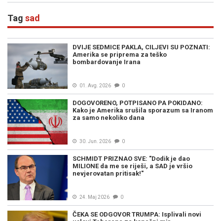
Tag
sad
DVIJE SEDMICE PAKLA, CILJEVI SU POZNATI:
Amerika se priprema za teško
bombardovanje Irana
01. Avg. 2026
0
DOGOVORENO, POTPISANO PA POKIDANO:
Kako je Amerika srušila sporazum sa Iranom
za samo nekoliko dana
30. Jun. 2026
0
SCHMIDT PRIZNAO SVE: "Dodik je dao
MILIONE da me se riješi, a SAD je vršio
nevjerovatan pritisak!"
24. Maj 2026
0
ČEKA SE ODGOVOR TRUMPA: Isplivali novi