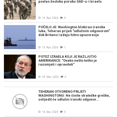
poslao žestoku poruku SAD-u i Izraelu
14. Apr. 2026
0
POČELO JE: Washington blokirao iranske
luke, Teheran prijeti "odlučnim odgovorom"
dok Britanci izdaju hitno upozorenje
13. Apr. 2026
1
POTEZ IZRAELA KOJI JE RAZLJUTIO
AMERIKANCE: "Ovako nešto teško je
razumjeti i opravdati"
29. Mar. 2026
0
TEHERAN OTVORENO PRIJETI
WASHINGTONU: Ne činite strateške greške,
uslijedit će odlučni iranski odgovor...
16. Sep. 2020
0