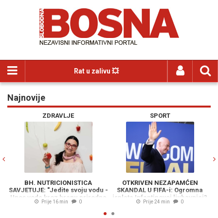
Rat u zalivu 💥
Najnovije
Previous
N
ZDRAVLJE
SPORT
BH. NUTRICIONISTICA
OTKRIVEN NEZAPAMĆEN
H
SAVJETUJE: "Jedite svoju vodu -
SKANDAL U FIFA-i: Ogromna
Unos vode kroz hranu prirodna
isplata Infantino­voj ljubavnici?
„
Prije 16 min
0
Prije 24 min
0
infuzija za organizam tokom
Tr
vrućina...