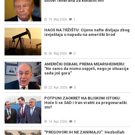
uslovi Teherana za konačni mir
19. Maj 2026
1
HAOS NA TRŽIŠTU: Cijene nafte divljaju zbog
izvještaja o napadu na američki brod
04. Maj 2026
0
AMERIČKI DEBAKL PREMA MEARSHEIMERU:
"Ne samo da nismo uspjeli, nego je situacija
sada još gora"
22. Apr. 2026
0
POTPUNI ZAOKRET NA BLISKOM ISTOKU:
Hoće li se SAD i Iran vratiti za pregovarački
sto?
14. Apr. 2026
0
"PREGOVORI IH NE ZANIMAJU": Hezbollah