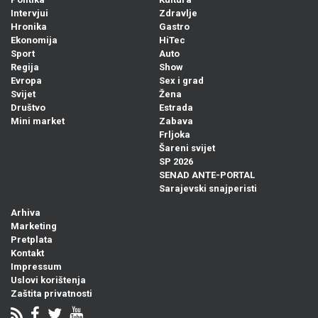
Intervjui
Zdravlje
Hronika
Gastro
Ekonomija
HiTec
Sport
Auto
Regija
Show
Evropa
Sex i grad
Svijet
Žena
Društvo
Estrada
Mini market
Zabava
Frljoka
Šareni svijet
SP 2026
SENAD ANTE-PORTAL
Sarajevski snajperisti
Arhiva
Marketing
Pretplata
Kontakt
Impressum
Uslovi korištenja
Zaštita privatnosti