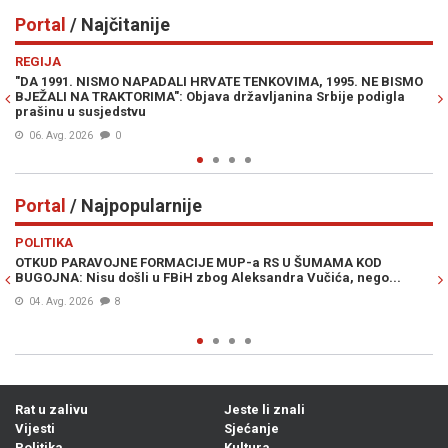
Portal
/ Najčitanije
Previous
N
REGIJA
E
"DA 1991. NISMO NAPADALI HRVATE TENKOVIMA, 1995. NE BISMO
JE
BJEŽALI NA TRAKTORIMA": Objava državljanina Srbije podigla
IZ
prašinu u susjedstvu
06. Avg. 2026
0
Portal
/ Najpopularnije
Previous
N
POLITIKA
VI
OTKUD PARAVOJNE FORMACIJE MUP-a RS U ŠUMAMA KOD
OT
BUGOJNA: Nisu došli u FBiH zbog Aleksandra Vučića, nego...
po
Bi
04. Avg. 2026
8
Rat u zalivu
Jeste li znali
Vijesti
Sjećanje
Politika
Kultura