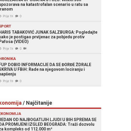
upozorava na katastrofalan scenario u ratu sa
Iranom
Prije 1h
0
SPORT
HARIS TABAKOVIĆ JUNAK SALZBURGA: Pogledajte
kako je postigao prvijenac za pobjedu protiv
Pafosa (VIDEO)
Prije 1h
0
HRONIKA
FUP DOBIO INFORMACIJE DA SE ĐORĐE ŽDRALE
SKRIVA U FBiH: Rade na njegovom lociranju i
hapšenju
Prije 1h
0
konomija
/ Najčitanije
EKONOMIJA
JEDAN OD NAJBOGATIJIH LJUDI U BIH SPREMA SE
DA PROMIJENI IZGLED BEOGRADA: Traži dozvolu
za kompleks od 112.000 m²