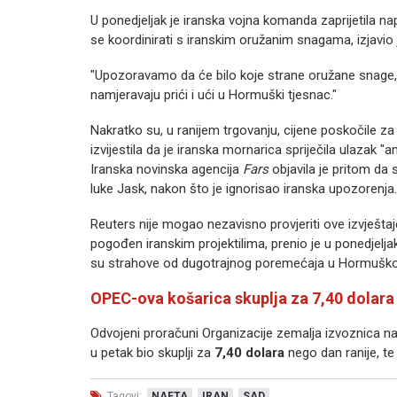
U ponedjeljak je iranska vojna komanda zaprijetila na
se koordinirati s iranskim oružanim snagama, izjavio
"Upozoravamo da će bilo koje strane oružane snage,
namjeravaju prići i ući u Hormuški tjesnac."
Nakratko su, u ranijem trgovanju, cijene poskočile z
izvijestila da je iranska mornarica spriječila ulazak 
Iranska novinska agencija
Fars
objavila je pritom da s
luke Jask, nakon što je ignorisao iranska upozorenja.
Reuters nije mogao nezavisno provjeriti ove izvještaj
pogođen iranskim projektilima, prenio je u ponedjeljak
su strahove od dugotrajnog poremećaja u Hormuškom
OPEC-ova košarica skuplja za 7,40 dolara
Odvojeni proračuni Organizacije zemalja izvoznica na
u petak bio skuplji za
7,40 dolara
nego dan ranije, te
Tagovi:
NAFTA
IRAN
SAD