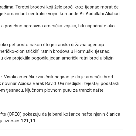
padima. Teretni brodovi koji žele proći kroz tjesnac morat će
 je komandant centralne vojne komande Ali Abdollahi Aliabadi.
 a posebno agresivna američka vojska, biti napadnute ako
a oko pet posto nakon što je iranska državna agencija
"američko-cionističkih" ratnih brodova u Hormuški tjesnac.
u dva projektila pogodila jedan američki ratni brod u blizini
e. Visoki američki zvaničnik negirao je da je američki brod
 novinar Axiosa Barak Ravid. Ovi medijski izvještaji podstakli
 tjesnacu, ključnom plovnom putu za tranzit nafte.
fte (OPEC) pokazuju da je barel košarice nafte njenih članica
 je iznosio
121,11