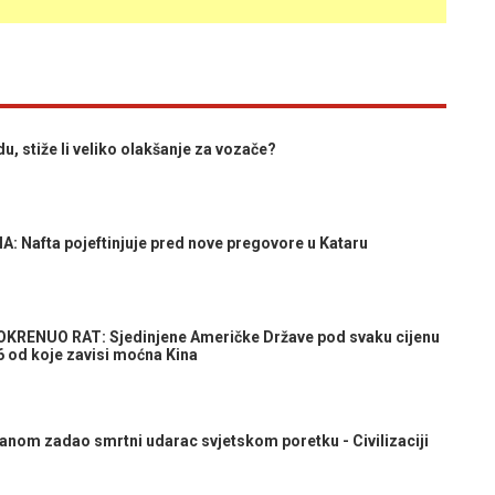
, stiže li veliko olakšanje za vozače?
afta pojeftinjuje pred nove pregovore u Kataru
KRENUO RAT: Sjedinjene Američke Države pod svaku cijenu
6 od koje zavisi moćna Kina
anom zadao smrtni udarac svjetskom poretku - Civilizaciji