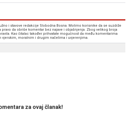
 nužno i stavove redakcije Slobodna Bosna. Molimo korisnike da se suzdrže
va pravo da obriše komentar bez najave i objašnjenja. Zbog velikog broja
 pravila. Kao čitalac također prihvatate mogućnost da među komentarima
im vjerskim, moralnim i drugim načelima i uvjerenjima.
mentara za ovaj članak!