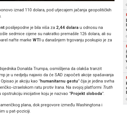
onovo iznad 110 dolara, pod utjecajem jačanja geopolitičkih
.
ent
poslijepodne je bila viša za
2,44 dolara
u odnosu na
ošle sedmice cijene su nakratko premašile 126 dolara, ali su
barel nafte marke
WTI
u današnjem trgovanju poskupio je za
redsjednika Donalda Trumpa, osmišljena da olakša tranzit
mp je u nedjelju najavio da će SAD započeti akcije spašavanja
. Opisao je akciju kao
"humanitarnu gestu"
čija je jedina svrha
ičko-izraelskom ratu protiv Irana. Na svojoj platformi
Truth
opstrukciju inicijative koju je nazvao
"Projekt sloboda"
.
eh američkog plana, dok pregovore između Washingtona i
m u pat-poziciji.