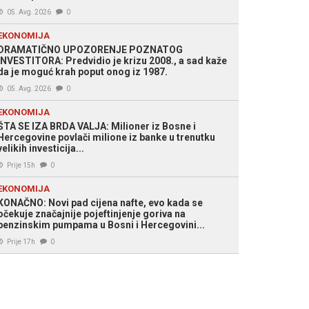
05. Avg. 2026
0
EKONOMIJA
DRAMATIČNO UPOZORENJE POZNATOG
INVESTITORA: Predvidio je krizu 2008., a sad kaže
da je moguć krah poput onog iz 1987.
05. Avg. 2026
0
EKONOMIJA
ŠTA SE IZA BRDA VALJA: Milioner iz Bosne i
Hercegovine povlači milione iz banke u trenutku
velikih investicija...
Prije 15h
0
EKONOMIJA
KONAČNO: Novi pad cijena nafte, evo kada se
očekuje značajnije pojeftinjenje goriva na
benzinskim pumpama u Bosni i Hercegovini...
Prije 17h
0