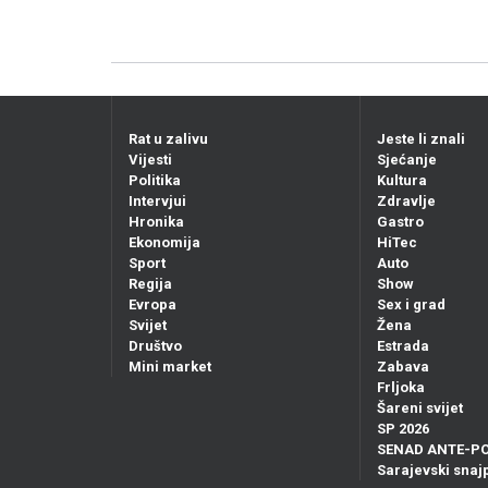
Rat u zalivu
Jeste li znali
Vijesti
Sjećanje
Politika
Kultura
Intervjui
Zdravlje
Hronika
Gastro
Ekonomija
HiTec
Sport
Auto
Regija
Show
Evropa
Sex i grad
Svijet
Žena
Društvo
Estrada
Mini market
Zabava
Frljoka
Šareni svijet
SP 2026
SENAD ANTE-P
Sarajevski snajp