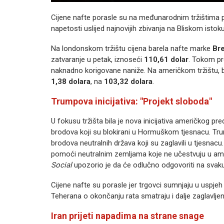
Cijene nafte porasle su na međunarodnim tržištima p
napetosti uslijed najnovijih zbivanja na Bliskom istoku
Na londonskom tržištu cijena barela nafte marke
Br
zatvaranje u petak, iznoseći
110,61 dolar
. Tokom pr
naknadno korigovane naniže. Na američkom tržištu, 
1,38 dolara
, na
103,32 dolara
.
Trumpova inicijativa: "Projekt sloboda"
U fokusu tržišta bila je nova inicijativa američkog p
brodova koji su blokirani u Hormuškom tjesnacu. Tru
brodova neutralnih država koji su zaglavili u tjesnacu
pomoći neutralnim zemljama koje ne učestvuju u amer
Social
upozorio je da će odlučno odgovoriti na svaku 
Cijene nafte su porasle jer trgovci sumnjaju u uspj
Teherana o okončanju rata smatraju i dalje zaglavljeni
Iran prijeti napadima na strane snage