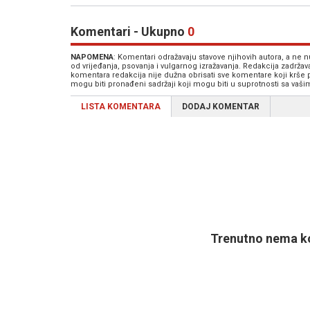
Komentari - Ukupno
0
NAPOMENA
: Komentari odražavaju stavove njihovih autora, a ne
od vrijeđanja, psovanja i vulgarnog izražavanja. Redakcija zadrža
komentara redakcija nije dužna obrisati sve komentare koji krše
mogu biti pronađeni sadržaji koji mogu biti u suprotnosti sa vaš
LISTA KOMENTARA
DODAJ KOMENTAR
Trenutno nema ko