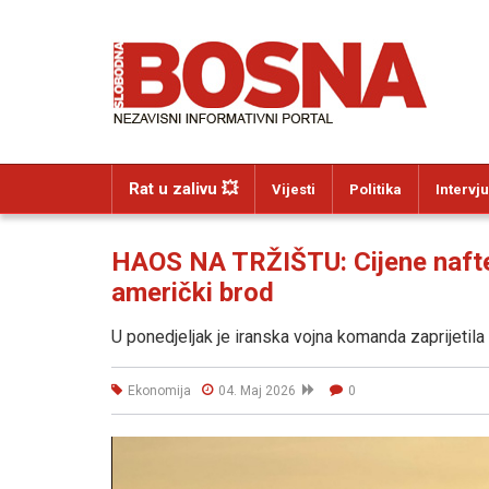
Rat u zalivu 💥
Vijesti
Politika
Intervju
HAOS NA TRŽIŠTU: Cijene nafte 
američki brod
U ponedjeljak je iranska vojna komanda zaprijetil
Ekonomija
04. Maj 2026
0