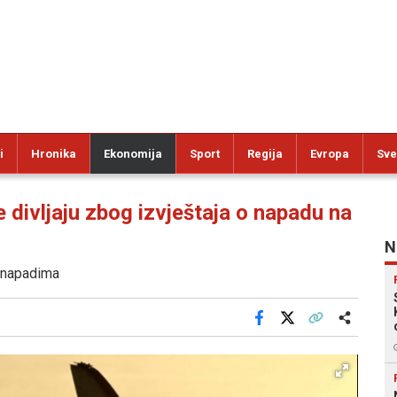
i
Hronika
Ekonomija
Sport
Regija
Evropa
Sve
divljaju zbog izvještaja o napadu na
N
a napadima
Facebook
X
Kopiraj link
Više