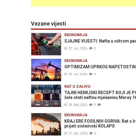
Vezane vijesti
EKONOMIJA
SJAJNE VIJESTI: Nafta u oštrom padu
27. Jul. 2026
0
EKONOMIJA
OPTIMIZAM UPRKOS NAPETOSTIMA: N
02. Jul. 2026
0
RAT U ZALIVU
TAJNI HEMIJSKI RECEPT KOJI JE PO
žele oteti naftnu mješavinu Merey 1
28. Maj 2026
0
EKONOMIJA
KRAJ ERE FOSILNIH GORIVA: Rat s Ir
prijeti sistemski KOLAPS
27. Apr. 2026
0