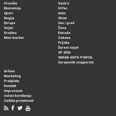
Hronika
Gastro
Ekonomija
HiTec
Sport
Auto
Regija
Show
Evropa
Sex i grad
Svijet
Žena
Društvo
Estrada
Mini market
Zabava
Frljoka
Šareni svijet
SP 2026
SENAD ANTE-PORTAL
Sarajevski snajperisti
Arhiva
Marketing
Pretplata
Kontakt
Impressum
Uslovi korištenja
Zaštita privatnosti