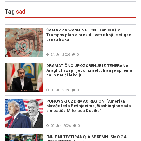
Tag
sad
ŠAMAR ZA WASHINGTON: Iran srušio
Trumpov plan o prekidu vatre koji je stigao
preko Iraka
24. Jul. 2026
0
DRAMATIČNO UPOZORENJE IZ TEHERANA:
Araghchi zaprijetio Izraelu, Iran je spreman
da ih nauči lekciju
01. Jul. 2026
0
PUHOVSKI UZDRMAO REGION: "Amerika
okreće leđa Bošnjacima, Washington sada
simpatiše Milorada Dodika"
09. Jun. 2026
0
"NIJE NI TESTIRANO, A SPREMNI SMO GA