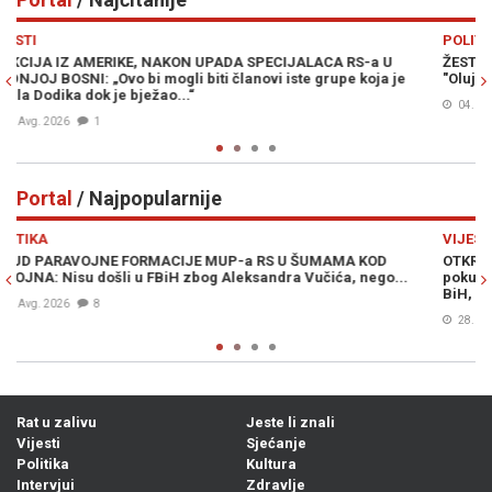
Previous
N
POLITIKA
SPECIJALACA RS-a U
ŽESTOKE REAKCIJE NA IZJAVE IZ BANJA LUK
novi iste grupe koja je
"Oluju" etničkim čišćenjem, iz HDZ-a 1990 j
04. Avg. 2026
2
Portal
/ Najpopularnije
Previous
N
VIJESTI
a RS U ŠUMAMA KOD
OTKRIVEN IDENTITET VANDALA IZ MEĐUGORJ
sandra Vučića, nego...
pokušale iskoristiti incident za dizanje m
BiH, a u pitanju je Poljak Krakowiak Bartl
28. Jul. 2026
7
Rat u zalivu
Jeste li znali
Vijesti
Sjećanje
Politika
Kultura
Intervjui
Zdravlje