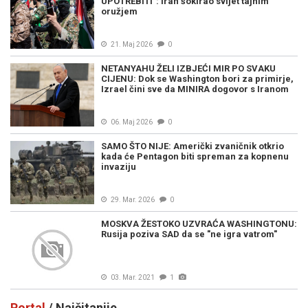
UPOTREBITI": Iran šokirao svijet tajnim
oružjem
21. Maj 2026
0
NETANYAHU ŽELI IZBJEĆI MIR PO SVAKU
CIJENU: Dok se Washington bori za primirje,
Izrael čini sve da MINIRA dogovor s Iranom
06. Maj 2026
0
SAMO ŠTO NIJE: Američki zvaničnik otkrio
kada će Pentagon biti spreman za kopnenu
invaziju
29. Mar. 2026
0
MOSKVA ŽESTOKO UZVRAĆA WASHINGTONU:
Rusija poziva SAD da se "ne igra vatrom"
03. Mar. 2021
1
Portal
/ Najčitanije