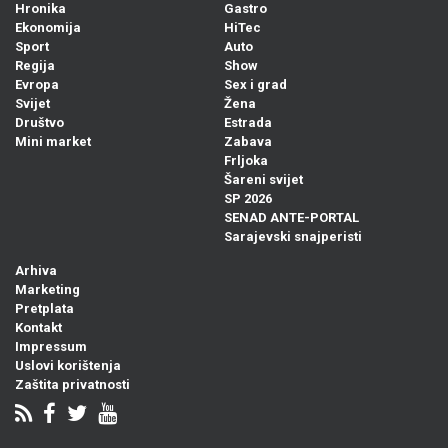
Hronika
Gastro
Ekonomija
HiTec
Sport
Auto
Regija
Show
Evropa
Sex i grad
Svijet
Žena
Društvo
Estrada
Mini market
Zabava
Frljoka
Šareni svijet
SP 2026
SENAD ANTE-PORTAL
Sarajevski snajperisti
Arhiva
Marketing
Pretplata
Kontakt
Impressum
Uslovi korištenja
Zaštita privatnosti