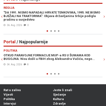
Previous
N
REGIJA
IN
"DA 1991. NISMO NAPADALI HRVATE TENKOVIMA, 1995. NE BISMO
PR
BJEŽALI NA TRAKTORIMA": Objava državljanina Srbije podigla
Lu
prašinu u susjedstvu
Mi
06. Avg. 2026
0
Portal
/ Najpopularnije
Previous
N
POLITIKA
VI
OTKUD PARAVOJNE FORMACIJE MUP-a RS U ŠUMAMA KOD
OT
BUGOJNA: Nisu došli u FBiH zbog Aleksandra Vučića, nego...
po
Bi
04. Avg. 2026
8
Rat u zalivu
Jeste li znali
Vijesti
Sjećanje
Politika
Kultura
Intervjui
Zdravlje