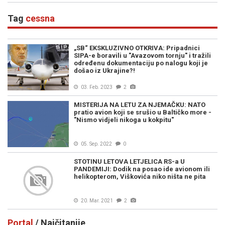
Tag
cessna
„SB“ EKSKLUZIVNO OTKRIVA: Pripadnici
SIPA-e boravili u "Avazovom tornju" i tražili
određenu dokumentaciju po nalogu koji je
došao iz Ukrajine?!
03. Feb. 2023
2
MISTERIJA NA LETU ZA NJEMAČKU: NATO
pratio avion koji se srušio u Baltičko more -
"Nismo vidjeli nikoga u kokpitu"
05. Sep. 2022
0
STOTINU LETOVA LETJELICA RS-a U
PANDEMIJI: Dodik na posao ide avionom ili
helikopterom, Viškovića niko ništa ne pita
20. Mar. 2021
2
Portal
/ Najčitanije