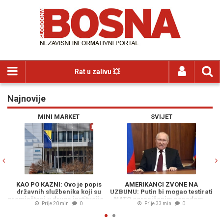
Rat u zalivu 💥
Najnovije
Previous
N
MINI MARKET
SVIJET
KAO PO KAZNI: Ovo je popis
AMERIKANCI ZVONE NA
državnih službenika koji su
UZBUNU: Putin bi mogao testirati
O
premješteni u druge institucije...
NATO ograničenim napadom...
Prije 20 min
0
Prije 33 min
0
M