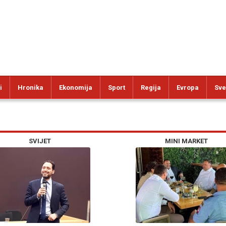
i
Hronika
Ekonomija
Sport
Regija
Evropa
Sve
SVIJET
MINI MARKET