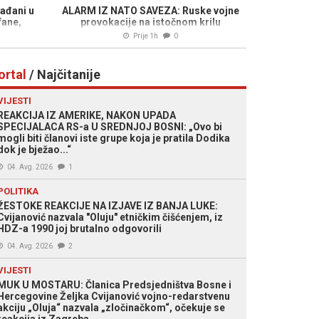
ađani u
ALARM IZ NATO SAVEZA: Ruske vojne
fane,
provokacije na istočnom krilu
...
udvostručene, jedna zemlja na udaru...
Prije 1h
0
ortal
/ Najčitanije
VIJESTI
REAKCIJA IZ AMERIKE, NAKON UPADA
SPECIJALACA RS-a U SREDNJOJ BOSNI: „Ovo bi
mogli biti članovi iste grupe koja je pratila Dodika
dok je bježao...“
04. Avg. 2026
1
POLITIKA
ŽESTOKE REAKCIJE NA IZJAVE IZ BANJA LUKE:
Cvijanović nazvala "Oluju" etničkim čišćenjem, iz
HDZ-a 1990 joj brutalno odgovorili
04. Avg. 2026
2
VIJESTI
MUK U MOSTARU: Članica Predsjedništva Bosne i
Hercegovine Željka Cvijanović vojno-redarstvenu
akciju „Oluja“ nazvala „zločinačkom“, očekuje se