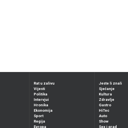
Rat u zalivu
Jeste li znali
Vijesti
Sjećanje
Politika
Kultura
Intervjui
Zdravlje
Hronika
Gastro
Ekonomija
HiTec
Sport
Auto
Regija
Show
Evropa
Sex i grad