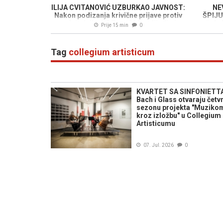
ILIJA CVITANOVIĆ UZBURKAO JAVNOST:
NE
Nakon podizanja krivične prijave protiv
ŠPIJU
predsjednika HDZ-a 1990, uslijedio je
šefa
Prije 15 min
0
novi skandal...
dosta
Tag
collegium artisticum
KVARTET SA SINFONIETT
Bach i Glass otvaraju četv
sezonu projekta "Muziko
kroz izložbu" u Collegium
Artisticumu
07. Jul. 2026
0