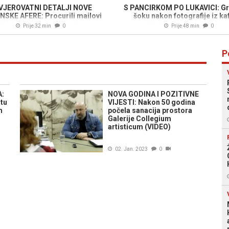
VJEROVATNI DETALJI NOVE
S PANCIRKOM PO LUKAVICI: Gr
NSKE AFERE: Procurili mailovi
šoku nakon fotografije iz ka
 UN-a, godinama Izraelu tajno
uslijedile su burne reakcije
Prije 32 min
0
Prije 48 min
0
vljao povjerljive dokumente...
P
A:
NOVA GODINA I POZITIVNE
rtu
VIJESTI: Nakon 50 godina
m
počela sanacija prostora
Galerije Collegium
artisticum (VIDEO)
02. Jan. 2023
0