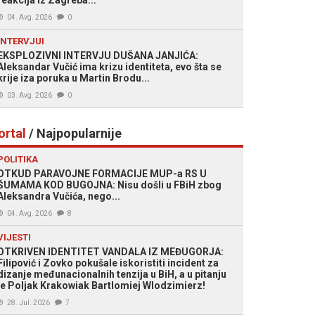
reakcija iz Zagreba...
04. Avg. 2026
0
INTERVJUI
EKSPLOZIVNI INTERVJU DUŠANA JANJIĆA:
Aleksandar Vučić ima krizu identiteta, evo šta se
krije iza poruka u Martin Brodu...
03. Avg. 2026
0
ortal
/ Najpopularnije
POLITIKA
OTKUD PARAVOJNE FORMACIJE MUP-a RS U
ŠUMAMA KOD BUGOJNA: Nisu došli u FBiH zbog
Aleksandra Vučića, nego...
04. Avg. 2026
8
VIJESTI
OTKRIVEN IDENTITET VANDALA IZ MEĐUGORJA:
Filipović i Zovko pokušale iskoristiti incident za
dizanje međunacionalnih tenzija u BiH, a u pitanju
je Poljak Krakowiak Bartlomiej Wlodzimierz!
28. Jul. 2026
7