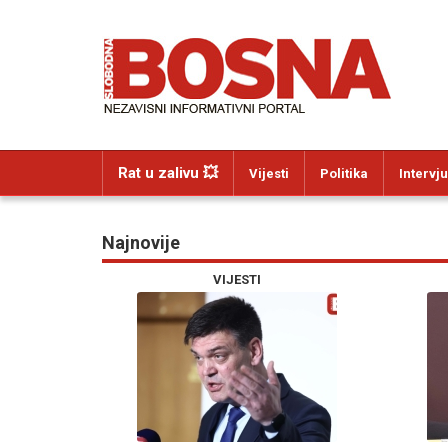
Rat u zalivu 💥
Vijesti
Politika
Intervju
Najnovije
VIJESTI