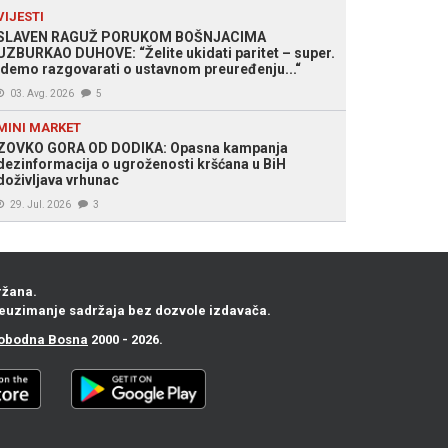
VIJESTI
SLAVEN RAGUŽ PORUKOM BOŠNJACIMA
UZBURKAO DUHOVE: “Želite ukidati paritet – super.
Idemo razgovarati o ustavnom preuređenju...“
03. Avg. 2026
5
MINI MARKET
ZOVKO GORA OD DODIKA: Opasna kampanja
dezinformacija o ugroženosti kršćana u BiH
doživljava vrhunac
29. Jul. 2026
3
ržana.
euzimanje sadržaja bez dozvole izdavača.
obodna Bosna
2000 - 2026.