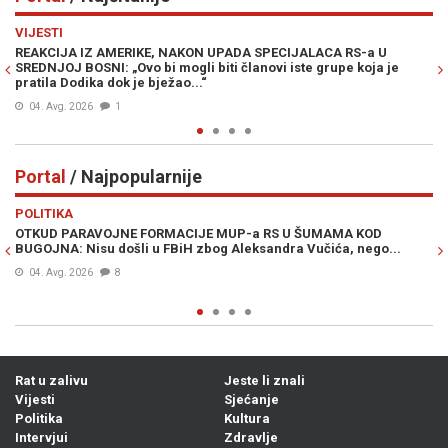
Previous
N
VIJESTI
PO
REAKCIJA IZ AMERIKE, NAKON UPADA SPECIJALACA RS-a U
ŽE
SREDNJOJ BOSNI: „Ovo bi mogli biti članovi iste grupe koja je
"O
pratila Dodika dok je bježao...“
04. Avg. 2026
1
Portal
/ Najpopularnije
Previous
N
POLITIKA
VI
OTKUD PARAVOJNE FORMACIJE MUP-a RS U ŠUMAMA KOD
OT
BUGOJNA: Nisu došli u FBiH zbog Aleksandra Vučića, nego...
po
Bi
04. Avg. 2026
8
Rat u zalivu
Jeste li znali
Vijesti
Sjećanje
Politika
Kultura
Intervjui
Zdravlje