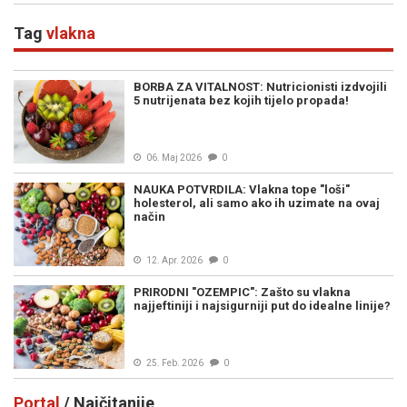
Tag
vlakna
BORBA ZA VITALNOST: Nutricionisti izdvojili
5 nutrijenata bez kojih tijelo propada!
06. Maj 2026
0
NAUKA POTVRDILA: Vlakna tope "loši"
holesterol, ali samo ako ih uzimate na ovaj
način
12. Apr. 2026
0
PRIRODNI "OZEMPIC": Zašto su vlakna
najjeftiniji i najsigurniji put do idealne linije?
25. Feb. 2026
0
Portal
/ Najčitanije