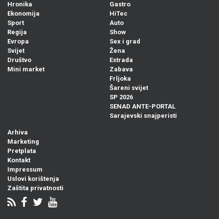
Hronika
Gastro
Ekonomija
HiTec
Sport
Auto
Regija
Show
Evropa
Sex i grad
Svijet
Žena
Društvo
Estrada
Mini market
Zabava
Frljoka
Šareni svijet
SP 2026
SENAD ANTE-PORTAL
Sarajevski snajperisti
Arhiva
Marketing
Pretplata
Kontakt
Impressum
Uslovi korištenja
Zaštita privatnosti