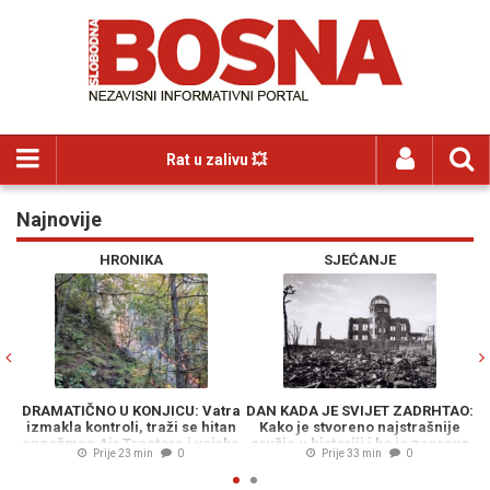
Rat u zalivu 💥
Najnovije
Previous
N
HRONIKA
SJEĆANJE
DRAMATIČNO U KONJICU: Vatra
DAN KADA JE SVIJET ZADRHTAO:
L
izmakla kontroli, traži se hitan
Kako je stvoreno najstrašnije
angažman Air Tractora i vojske
oružje u historiji i ko je zapravo
Prije 23 min
0
Prije 33 min
0
trebao biti meta nuklearne
bombe umjesto Hirošime