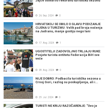
Jajce ostvarilo rekordnu turističku sezonu
26. Sep. 2024
0
HRVATSKOJ SE OBILO O GLAVU PODIZANJE
CIJENA U TURIZMU: Velik pad broja noćenja
na Jadranu, manje gostiju nego lani
17. Avg. 2024
1
UGOSTITELJI ZADOVOLJNO TRLJAJU RUKE:
Posjete turista entitetu Federacija BiH sve
veće
09. Avg. 2024
0
NIJE DOBRO: Podbacila turistička sezona u
Crnoj Gori, razlog su poskupljenja, ali i...
29. Jul. 2024
0
TURISTI NE KRIJU RAZOČARENJE: "Ovo je