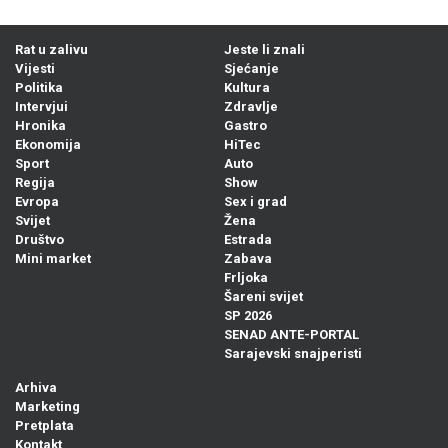
Rat u zalivu
Jeste li znali
Vijesti
Sjećanje
Politika
Kultura
Intervjui
Zdravlje
Hronika
Gastro
Ekonomija
HiTec
Sport
Auto
Regija
Show
Evropa
Sex i grad
Svijet
Žena
Društvo
Estrada
Mini market
Zabava
Frljoka
Šareni svijet
SP 2026
SENAD ANTE-PORTAL
Sarajevski snajperisti
Arhiva
Marketing
Pretplata
Kontakt