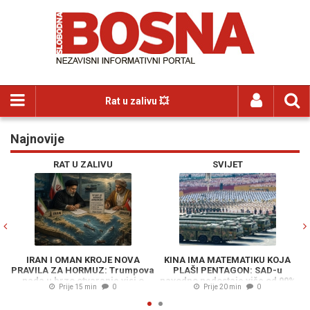
Rat u zalivu 💥
Najnovije
Previous
N
RAT U ZALIVU
SVIJET
IRAN I OMAN KROJE NOVA
KINA IMA MATEMATIKU KOJA
PRAVILA ZA HORMUZ: Trumpova
PLAŠI PENTAGON: SAD-u
nada u brzo otvaranje visi o
navodno nedostaje više od 90%
Prije 15 min
0
Prije 20 min
0
koncu
potrebnih presretača