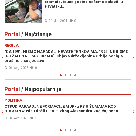
sramota, iduće godine nećemo dolaziti u
Hrvatsku..."
21. Jul. 2024
0
Portal
/ Najčitanije
Previous
N
REGIJA
E
"DA 1991. NISMO NAPADALI HRVATE TENKOVIMA, 1995. NE BISMO
JE
BJEŽALI NA TRAKTORIMA": Objava državljanina Srbije podigla
IZ
prašinu u susjedstvu
06. Avg. 2026
0
Portal
/ Najpopularnije
Previous
N
POLITIKA
VI
OTKUD PARAVOJNE FORMACIJE MUP-a RS U ŠUMAMA KOD
OT
BUGOJNA: Nisu došli u FBiH zbog Aleksandra Vučića, nego...
po
Bi
04. Avg. 2026
8