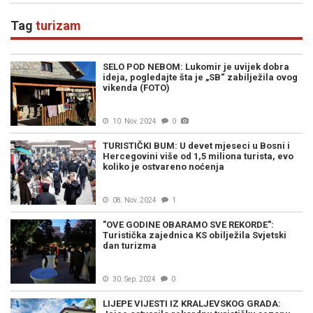
Tag
turizam
SELO POD NEBOM: Lukomir je uvijek dobra
ideja, pogledajte šta je „SB“ zabilježila ovog
vikenda (FOTO)
10. Nov. 2024
0
TURISTIČKI BUM: U devet mjeseci u Bosni i
Hercegovini više od 1,5 miliona turista, evo
koliko je ostvareno noćenja
08. Nov. 2024
1
"OVE GODINE OBARAMO SVE REKORDE":
Turistička zajednica KS obilježila Svjetski
dan turizma
30. Sep. 2024
0
LIJEPE VIJESTI IZ KRALJEVSKOG GRADA: