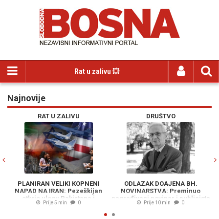
Rat u zalivu 💥
Najnovije
Previous
N
RAT U ZALIVU
DRUŠTVO
PLANIRAN VELIKI KOPNENI
ODLAZAK DOAJENA BH.
NAPAD NA IRAN: Pezeškijan
NOVINARSTVA: Preminuo
P
otkrio ulogu Pakistana i
nagrađivani novinar i publicista
Prije 5 min
0
Prije 10 min
0
Avganistana - "Plan neprijatelja
Hajdar Arifagić
R
je propao"