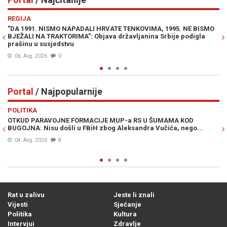
Previous
N
REGIJA
IN
"DA 1991. NISMO NAPADALI HRVATE TENKOVIMA, 1995. NE BISMO
PR
BJEŽALI NA TRAKTORIMA": Objava državljanina Srbije podigla
Lu
prašinu u susjedstvu
Mi
06. Avg. 2026
0
Portal
/ Najpopularnije
Previous
N
POLITIKA
VI
OTKUD PARAVOJNE FORMACIJE MUP-a RS U ŠUMAMA KOD
OT
BUGOJNA: Nisu došli u FBiH zbog Aleksandra Vučića, nego...
po
Bi
04. Avg. 2026
8
Rat u zalivu
Jeste li znali
Vijesti
Sjećanje
Politika
Kultura
Intervjui
Zdravlje