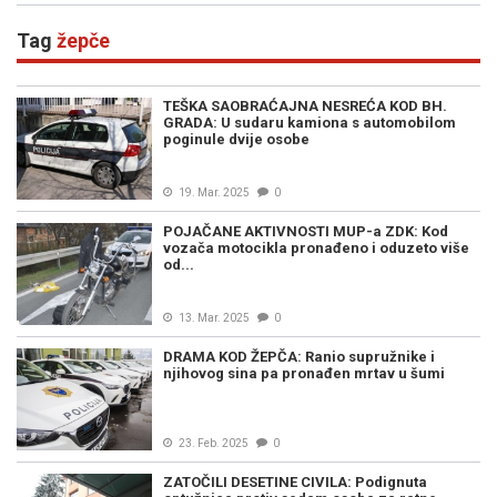
Tag
žepče
TEŠKA SAOBRAĆAJNA NESREĆA KOD BH.
GRADA: U sudaru kamiona s automobilom
poginule dvije osobe
19. Mar. 2025
0
POJAČANE AKTIVNOSTI MUP-a ZDK: Kod
vozača motocikla pronađeno i oduzeto više
od...
13. Mar. 2025
0
DRAMA KOD ŽEPČA: Ranio supružnike i
njihovog sina pa pronađen mrtav u šumi
23. Feb. 2025
0
ZATOČILI DESETINE CIVILA: Podignuta