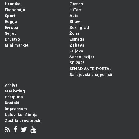
Hronika
Gastro
Ekonomija
HiTec
Sport
Auto
Regija
Show
Evropa
Sex i grad
Svijet
Žena
Društvo
Estrada
Mini market
Zabava
Frljoka
Šareni svijet
SP 2026
SENAD ANTE-PORTAL
Sarajevski snajperisti
Arhiva
Marketing
Pretplata
Kontakt
Impressum
Uslovi korištenja
Zaštita privatnosti