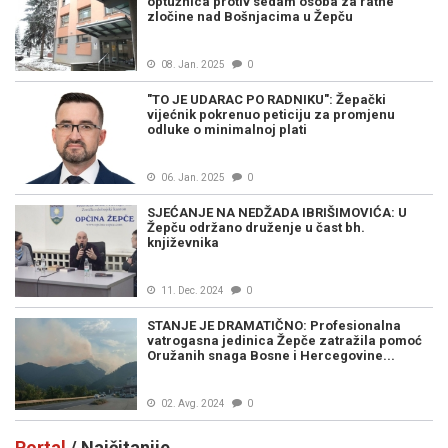
optužnica protiv sedam osoba za ratne
zločine nad Bošnjacima u Žepču
08. Jan. 2025
0
"TO JE UDARAC PO RADNIKU": Žepački
vijećnik pokrenuo peticiju za promjenu
odluke o minimalnoj plati
06. Jan. 2025
0
SJEĆANJE NA NEDŽADA IBRIŠIMOVIĆA: U
Žepču održano druženje u čast bh.
književnika
11. Dec. 2024
0
STANJE JE DRAMATIČNO: Profesionalna
vatrogasna jedinica Žepče zatražila pomoć
Oružanih snaga Bosne i Hercegovine...
02. Avg. 2024
0
Portal
/ Najčitanije