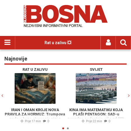
Rat u zalivu 💥
Najnovije
Previous
N
RAT U ZALIVU
SVIJET
IRAN I OMAN KROJE NOVA
KINA IMA MATEMATIKU KOJA
PRAVILA ZA HORMUZ: Trumpova
PLAŠI PENTAGON: SAD-u
nada u brzo otvaranje visi o
navodno nedostaje više od 90%
Prije 17 min
0
Prije 22 min
0
koncu
potrebnih presretača