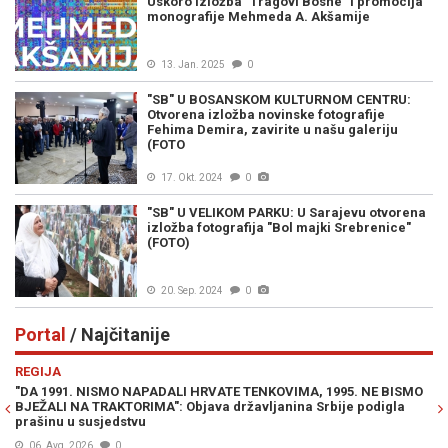
Uskoro izložba "Tragovi Bosne" i promocija
monografije Mehmeda A. Akšamije
13. Jan. 2025
0
"SB" U BOSANSKOM KULTURNOM CENTRU:
Otvorena izložba novinske fotografije
Fehima Demira, zavirite u našu galeriju
(FOTO
17. Okt. 2024
0
"SB" U VELIKOM PARKU: U Sarajevu otvorena
izložba fotografija "Bol majki Srebrenice"
(FOTO)
20. Sep. 2024
0
Portal
/ Najčitanije
Previous
N
REGIJA
E
"DA 1991. NISMO NAPADALI HRVATE TENKOVIMA, 1995. NE BISMO
JE
BJEŽALI NA TRAKTORIMA": Objava državljanina Srbije podigla
IZ
prašinu u susjedstvu
06. Avg. 2026
0