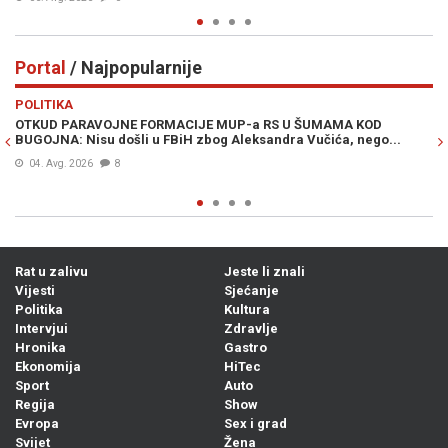
Portal
/ Najpopularnije
Previous
N
POLITIKA
VI
OTKUD PARAVOJNE FORMACIJE MUP-a RS U ŠUMAMA KOD
OT
BUGOJNA: Nisu došli u FBiH zbog Aleksandra Vučića, nego...
po
Bi
04. Avg. 2026
8
Rat u zalivu
Jeste li znali
Vijesti
Sjećanje
Politika
Kultura
Intervjui
Zdravlje
Hronika
Gastro
Ekonomija
HiTec
Sport
Auto
Regija
Show
Evropa
Sex i grad
Svijet
Žena