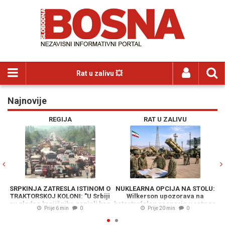
Rat u zalivu 💥
Najnovije
Previous
N
REGIJA
RAT U ZALIVU
SRPKINJA ZATRESLA ISTINOM O
NUKLEARNA OPCIJA NA STOLU:
TRAKTORSKOJ KOLONI: "U Srbiji
Wilkerson upozorava na
S
su gladne krajišnike ganjali kao
katastrofalan scenario u ratu sa
p
Prije 6 min
0
Prije 20 min
0
divljač"
Iranom