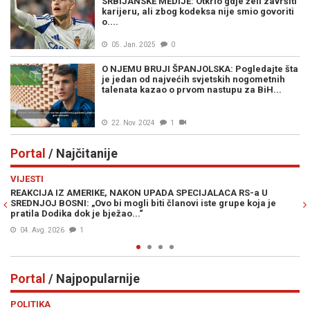
SRBIJANSKE MEDIJE: Otkrio gdje želi završiti
karijeru, ali zbog kodeksa nije smio govoriti
o....
05. Jan. 2025
0
O NJEMU BRUJI ŠPANJOLSKA: Pogledajte šta
je jedan od najvećih svjetskih nogometnih
talenata kazao o prvom nastupu za BiH...
22. Nov. 2024
1
Portal
/ Najčitanije
Previous
N
VIJESTI
PO
REAKCIJA IZ AMERIKE, NAKON UPADA SPECIJALACA RS-a U
ŽE
SREDNJOJ BOSNI: „Ovo bi mogli biti članovi iste grupe koja je
"O
pratila Dodika dok je bježao...“
04. Avg. 2026
1
Portal
/ Najpopularnije
Previous
N
POLITIKA
VI