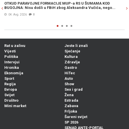
OTKUD PARAVOJNE FORMACIJE MUP-a RS U ŠUMAMA KOD
OT
BUGOJNA: Nisu došli u FBiH zbog Aleksandra Vučića, nego...
po
Bi
04. Avg. 2026
8
Rat u zalivu
Jeste li znali
Vijesti
Sjećanje
Politika
Kultura
Intervjui
Zdravlje
Hronika
Gastro
Ekonomija
HiTec
Sport
Auto
Regija
Show
Evropa
Sex i grad
Svijet
Žena
Društvo
Estrada
Mini market
Zabava
Frljoka
Šareni svijet
SP 2026
SENAD ANTE-PORTAL