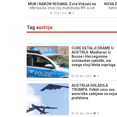
MUK I NAKON 90 DANA: Zora Vidović ne
NOVA S
otkriva ko stoji iza zaduženja RS-a od
četi
489 miliona KM
Ikanovi
Prije 7 min
0
Tag
austrija
CURE DETALJI DRAME U
AUSTRIJI: Muškarac iz
Bosne i Hercegovine
oslobođen optužbi, iza
svega stoji bivša supruga..
29. Apr. 2026
0
AUSTRIJA OHLADILA
TRUMPA: Odbili smo sve
američke zahtjeve za voj
preletima
02. Apr. 2026
0