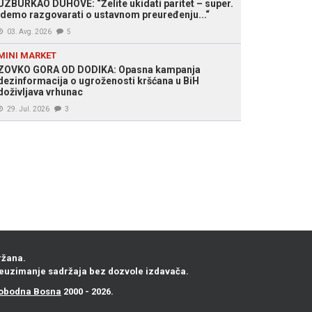
UZBURKAO DUHOVE: “Želite ukidati paritet – super.
Idemo razgovarati o ustavnom preuređenju...“
03. Avg. 2026
5
MINI MARKET
ZOVKO GORA OD DODIKA: Opasna kampanja
dezinformacija o ugroženosti kršćana u BiH
doživljava vrhunac
29. Jul. 2026
3
ržana.
euzimanje sadržaja bez dozvole izdavača.
obodna Bosna
2000 - 2026.