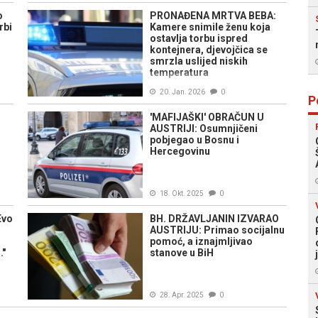
o
PRONAĐENA MRTVA BEBA:
rbi
Kamere snimile ženu koja
ostavlja torbu ispred
kontejnera, djevojčica se
smrzla uslijed niskih
temperatura
20. Jan. 2026
0
P
'MAFIJAŠKI' OBRAČUN U
AUSTRIJI: Osumnjičeni
pobjegao u Bosnu i
Hercegovinu
18. Okt. 2025
0
Evo
BH. DRŽAVLJANIN IZVARAO
AUSTRIJU: Primao socijalnu
pomoć, a iznajmljivao
."
stanove u BiH
28. Apr. 2025
0