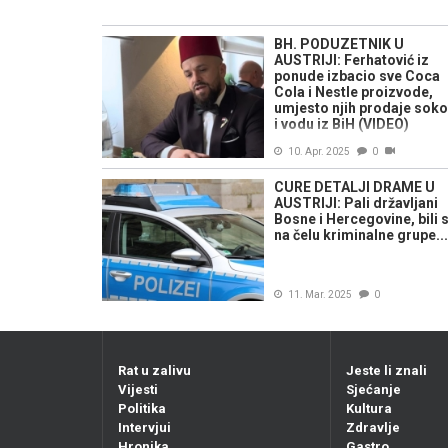
BH. PODUZETNIK U
AUSTRIJI: Ferhatović iz
ponude izbacio sve Coca
Cola i Nestle proizvode,
umjesto njih prodaje sok
i vodu iz BiH (VIDEO)
10. Apr. 2025
0
CURE DETALJI DRAME U
AUSTRIJI: Pali državljani
Bosne i Hercegovine, bili 
na čelu kriminalne grupe...
11. Mar. 2025
0
Rat u zalivu
Jeste li znali
Vijesti
Sjećanje
Politika
Kultura
Intervjui
Zdravlje
Hronika
Gastro