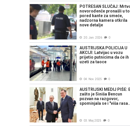
POTRESAN SLUČAJ: Mrtv
novorođenče pronašli u to
pored kante za smeće,
nadzorna kamera otkrila
nove detalje
20. Jan. 2026
0
AUSTRIJSKA POLICIJA U
AKCIJI: Latvijac u vozu
prijetio putnicima da će ih
uzeti za taoce
04. Nov. 2025
0
AUSTRIJSKI MEDIJ PIŠE: 
zašto je Siniša Bencun
pozvan na razgovor,
spominjala se i "viša rasa..
03. Maj 2025
0