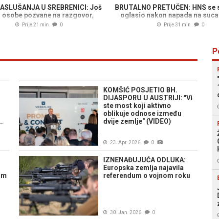
ASLUŠANJA U SREBRENICI: Još
BRUTALNO PRETUČEN: HNS se 
ri osobe pozvane na razgovor,
oglasio nakon napada na suca
ć najavio reakciju pravnog tima
Prije 21 min
0
Prije 31 min
0
P
KOMŠIĆ POSJETIO BH.
DIJASPORU U AUSTRIJI: "Vi
ste most koji aktivno
oblikuje odnose između
.
dvije zemlje" (VIDEO)
23. Apr. 2026
0
IZNENAĐUJUĆA ODLUKA:
Europska zemlja najavila
nim
referendum o vojnom roku
30. Jan. 2026
0