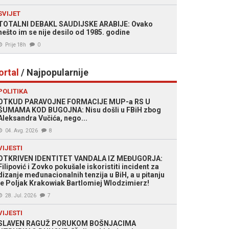
SVIJET
TOTALNI DEBAKL SAUDIJSKE ARABIJE: Ovako
nešto im se nije desilo od 1985. godine
Prije 18h
0
ortal
/ Najpopularnije
POLITIKA
OTKUD PARAVOJNE FORMACIJE MUP-a RS U
ŠUMAMA KOD BUGOJNA: Nisu došli u FBiH zbog
Aleksandra Vučića, nego...
04. Avg. 2026
8
VIJESTI
OTKRIVEN IDENTITET VANDALA IZ MEĐUGORJA:
Filipović i Zovko pokušale iskoristiti incident za
dizanje međunacionalnih tenzija u BiH, a u pitanju
je Poljak Krakowiak Bartlomiej Wlodzimierz!
28. Jul. 2026
7
VIJESTI
SLAVEN RAGUŽ PORUKOM BOŠNJACIMA