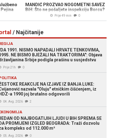
službeno
MANDIĆ PROZVAO NOGOMETNI SAVEZ
 Pejina
BiH: Što ne pošaljete inspekciju Borcu?
Prije 49 min
0
ortal
/ Najčitanije
REGIJA
"DA 1991. NISMO NAPADALI HRVATE TENKOVIMA,
1995. NE BISMO BJEŽALI NA TRAKTORIMA": Objava
državljanina Srbije podigla prašinu u susjedstvu
Prije 21h
0
POLITIKA
ŽESTOKE REAKCIJE NA IZJAVE IZ BANJA LUKE:
Cvijanović nazvala "Oluju" etničkim čišćenjem, iz
HDZ-a 1990 joj brutalno odgovorili
04. Avg. 2026
2
EKONOMIJA
JEDAN OD NAJBOGATIJIH LJUDI U BIH SPREMA SE
DA PROMIJENI IZGLED BEOGRADA: Traži dozvolu
za kompleks od 112.000 m²
05. Avg. 2026
0