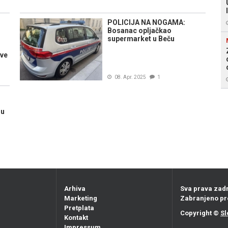
POLICIJA NA NOGAMA:
Bosanac opljačkao
supermarket u Beču
ove
08. Apr. 2025
1
su
Arhiva
Sva prava zad
Marketing
Zabranjeno pr
Pretplata
Copyright ©
Sl
Kontakt
Impressum