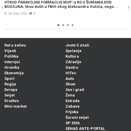
OTKUD PARAVOJNE FORMACIJE MUP-a RS U ŠUMAMA KOD
OT
BUGOJNA: Nisu došli u FBiH zbog Aleksandra Vučića, nego...
po
Bi
04. Avg. 2026
8
Rat u zalivu
Jeste li znali
Vijesti
Sjećanje
Politika
Kultura
Intervjui
Zdravlje
Hronika
Gastro
Ekonomija
HiTec
Sport
Auto
Regija
Show
Evropa
Sex i grad
Svijet
Žena
Društvo
Estrada
Mini market
Zabava
Frljoka
Šareni svijet
SP 2026
SENAD ANTE-PORTAL