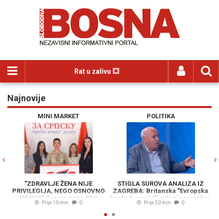
Rat u zalivu 💥
Najnovije
Previous
N
MINI MARKET
POLITIKA
"ZDRAVLJE ŽENA NIJE
STIGLA SUROVA ANALIZA IZ
PRIVILEGIJA, NEGO OSNOVNO
ZAGREBA: Britanska "Evropska
BI
PRAVO": Forum žena SPS
konfederacija" je čisti promašaj,
Prije 10 min
0
Prije 20 min
0
pokreće inicijativu za uvođenje
Puhovski objasnio zašto je to
b
menstrualnog odsustva
bezopasna iluzija za Zapadni