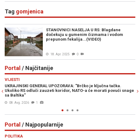
Balkan!
Tag
gomjenica
STANOVNICI NASELJA U RS: Blagdane
dočekuju u gumenim čizmama i vodom
prepunom fekalija...(VIDEO)
18. Apr. 2025
0
Portal
/ Najčitanije
Previous
N
VIJESTI
VI
UKRAJINSKI GENERAL UPOZORAVA: "Brčko je ključna tačka.
PR
Ukoliko RS odluči zauzeti koridor, NATO-a će morati povući snage
Am
sa Baltika"
08. Avg. 2026
1
Portal
/ Najpopularnije
Previous
N
POLITIKA
VI