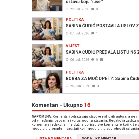
državu koju 'ruše'”
22. Jul. 2026
0
POLITIKA
SABINA ĆUDIĆ POSTAVILA USLOV ZA 
07. Jul. 2026
1
VIJESTI
SABINA ĆUDIĆ PREDALA LISTU NS ZA
06. Jul. 2026
0
POLITIKA
BORBA ZA MOĆ OPET?: Sabina Ćudić 
25. Jun. 2026
0
Komentari - Ukupno
16
NAPOMENA
: Komentari odražavaju stavove njihovih autora, a ne
od vrijeđanja, psovanja i vulgarnog izražavanja. Redakcija zadrža
komentara redakcija nije dužna obrisati sve komentare koji krše
mogu biti pronađeni sadržaji koji mogu biti u suprotnosti sa vaš
LISTA KOMENTARA
DODAJ KOMENTAR