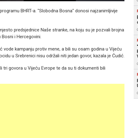
u programu BHRT-a. "Slobodna Bosna" donosi najzanimljivije
mjesto predsjednice Naše stranke, na koju su je pozvali brojna
u Bosni i Hercegovini.
ć vode kampanju protiv mene, a bili su osam godina u Vijeću
cidu u Srebrenici nisu održali niti jedan govor, kazala je Ćudić.
 tri govora u Vijeću Evrope te da su ti dokumenti bili