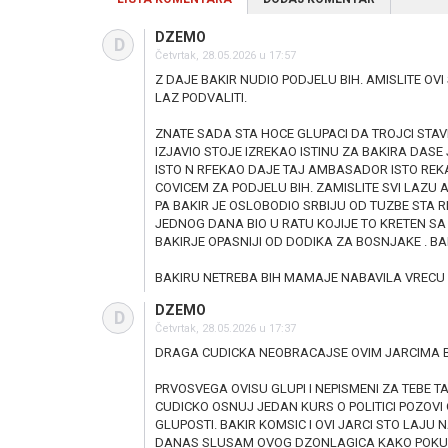
DZEMO
D
Četvrtak, 28.05.2026 u 17:57
Z DAJE BAKIR NUDIO PODJELU BIH. AMISLITE OV
LAZ PODVALITI.
ZNATE SADA STA HOCE GLUPACI DA TROJCI STAV
IZJAVIO STOJE IZREKAO ISTINU ZA BAKIRA DASE
ISTO N RFEKAO DAJE TAJ AMBASADOR ISTO REK
COVICEM ZA PODJELU BIH. ZAMISLITE SVI LAZU A
PA BAKIR JE OSLOBODIO SRBIJU OD TUZBE STA RE
JEDNOG DANA BIO U RATU KOJIJE TO KRETEN SA 
BAKIRJE OPASNIJI OD DODIKA ZA BOSNJAKE . BA
BAKIRU NETREBA BIH MAMAJE NABAVILA VRECU 
DZEMO
D
Četvrtak, 28.05.2026 u 17:37
DRAGA CUDICKA NEOBRACAJSE OVIM JARCIMA BA
PRVOSVEGA OVISU GLUPI I NEPISMENI ZA TEBE 
CUDICKO OSNUJ JEDAN KURS O POLITICI POZOVI 
GLUPOSTI. BAKIR KOMSIC I OVI JARCI STO LAJU NA
DANAS SLUSAM OVOG DZONLAGICA KAKO POKUSAV