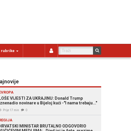
 rubrike
ajnovije
EVROPA
LOŠE VIJESTI ZA UKRAJINU: Donald Trump
iznenadio novinare u Bijeloj kući -"I nama trebaju..."
Prije 17 min
0
REGIJA
HRVATSKI MINISTAR BRUTALNO ODGOVORIO
VUČIĆEVIM MEDIJIMA: „Djed joj je Ante, prezime