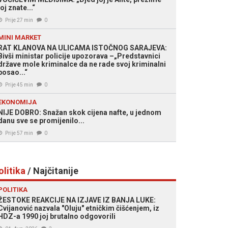
joj znate...“
Prije 27 min
0
MINI MARKET
RAT KLANOVA NA ULICAMA ISTOČNOG SARAJEVA:
Bivši ministar policije upozorava –„Predstavnici
države mole kriminalce da ne rade svoj kriminalni
posao...“
Prije 45 min
0
EKONOMIJA
NIJE DOBRO: Snažan skok cijena nafte, u jednom
danu sve se promijenilo...
Prije 57 min
0
olitika
/ Najčitanije
POLITIKA
ŽESTOKE REAKCIJE NA IZJAVE IZ BANJA LUKE:
Cvijanović nazvala "Oluju" etničkim čišćenjem, iz
HDZ-a 1990 joj brutalno odgovorili
 SB