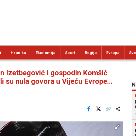
i
Hronika
Ekonomija
Sport
Regija
Evropa
Sve
 Izetbegović i gospodin Komšić
i su nula govora u Vijeću Evrope...
N
Facebook
X
Kopiraj link
Više