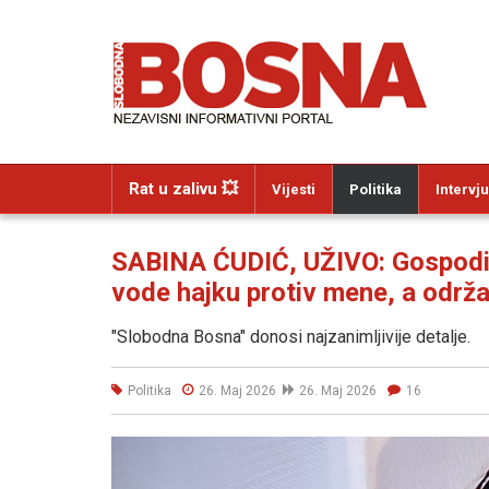
Rat u zalivu 💥
Vijesti
Politika
Intervju
SABINA ĆUDIĆ, UŽIVO: Gospodin
vode hajku protiv mene, a održal
"Slobodna Bosna" donosi najzanimljivije detalje.
Politika
26. Maj 2026
26. Maj 2026
16