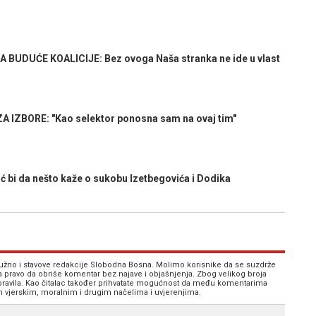
BUDUĆE KOALICIJE: Bez ovoga Naša stranka ne ide u vlast
 IZBORE: "Kao selektor ponosna sam na ovaj tim"
bi da nešto kaže o sukobu Izetbegovića i Dodika
 nužno i stavove redakcije Slobodna Bosna. Molimo korisnike da se suzdrže
va pravo da obriše komentar bez najave i objašnjenja. Zbog velikog broja
 pravila. Kao čitalac također prihvatate mogućnost da među komentarima
im vjerskim, moralnim i drugim načelima i uvjerenjima.