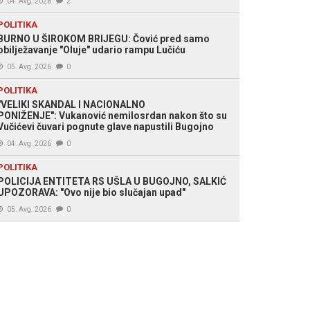
04. Avg. 2026
2
POLITIKA
BURNO U ŠIROKOM BRIJEGU: Čović pred samo
obilježavanje "Oluje" udario rampu Lučiću
05. Avg. 2026
0
POLITIKA
"VELIKI SKANDAL I NACIONALNO
PONIŽENJE": Vukanović nemilosrdan nakon što su
Vučićevi čuvari pognute glave napustili Bugojno
04. Avg. 2026
0
POLITIKA
POLICIJA ENTITETA RS UŠLA U BUGOJNO, SALKIĆ
UPOZORAVA: "Ovo nije bio slučajan upad"
05. Avg. 2026
0