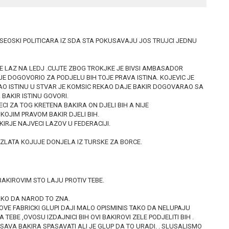
I SEOSKI POLITICARA IZ SDA STA POKUSAVAJU JOS TRUJCI JEDNU
E LAZ NA LEDJ .CUJTE ZBOG TROKJKE JE BIVSI AMBASADOR
 JE DOGOVORIO ZA PODJELU BIH TOJE PRAVA ISTINA. KOJEVIC JE
AO ISTINU U STVAR JE KOMSIC REKAO DAJE BAKIR DOGOVARAO SA
 BAKIR ISTINU GOVORI.
CI ZA TOG KRETENA BAKIRA ON DJELI BIH A NIJE
KOJIM PRAVOM BAKIR DJELI BIH.
KIRJE NAJVECI LAZOV U FEDERACIJI.
ZLATA KOJUJE DONJELA IZ TURSKE ZA BORCE.
KIROVIM STO LAJU PROTIV TEBE.
TAKO DA NAROD TO ZNA.
OVE FABRICKI GLUPI DAJI MALO OPISMINIS TAKO DA NELUPAJU
 TEBE ,OVOSU IZDAJNICI BIH OVI BAKIROVI ZELE PODJELITI BIH .
A BAKIRA SPASAVATI ALI JE GLUP DA TO URADI. . SLUSALISMO