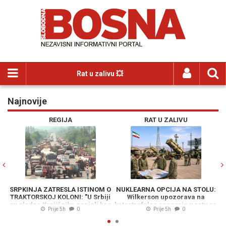
Rat u zalivu 💥
Najnovije
Previous
N
REGIJA
RAT U ZALIVU
SRPKINJA ZATRESLA ISTINOM O
NUKLEARNA OPCIJA NA STOLU:
TRAKTORSKOJ KOLONI: "U Srbiji
Wilkerson upozorava na
S
su gladne Krajišnike ganjali kao
katastrofalan scenario u ratu sa
p
Prije 5h
0
Prije 5h
0
divljač"
Iranom