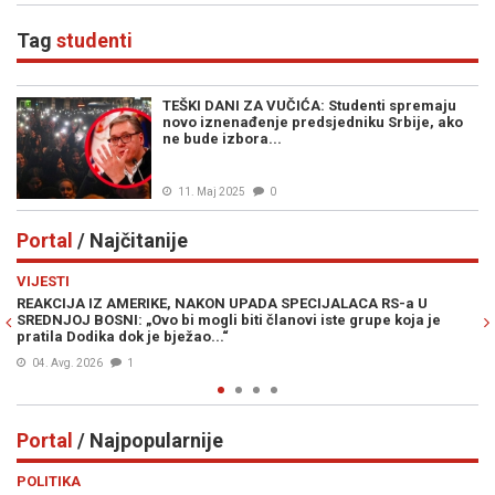
Tag
studenti
TEŠKI DANI ZA VUČIĆA: Studenti spremaju
novo iznenađenje predsjedniku Srbije, ako
ne bude izbora...
11. Maj 2025
0
Portal
/ Najčitanije
Previous
N
VIJESTI
PO
REAKCIJA IZ AMERIKE, NAKON UPADA SPECIJALACA RS-a U
ŽE
SREDNJOJ BOSNI: „Ovo bi mogli biti članovi iste grupe koja je
"O
pratila Dodika dok je bježao...“
04. Avg. 2026
1
Portal
/ Najpopularnije
Previous
N
POLITIKA
VI