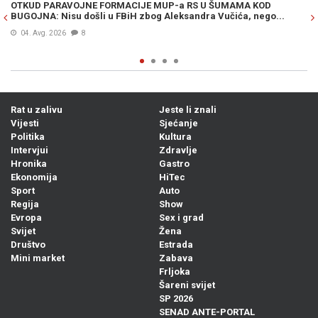
OTKUD PARAVOJNE FORMACIJE MUP-a RS U ŠUMAMA KOD
OT
BUGOJNA: Nisu došli u FBiH zbog Aleksandra Vučića, nego...
po
Bi
04. Avg. 2026
8
Rat u zalivu
Jeste li znali
Vijesti
Sjećanje
Politika
Kultura
Intervjui
Zdravlje
Hronika
Gastro
Ekonomija
HiTec
Sport
Auto
Regija
Show
Evropa
Sex i grad
Svijet
Žena
Društvo
Estrada
Mini market
Zabava
Frljoka
Šareni svijet
SP 2026
SENAD ANTE-PORTAL