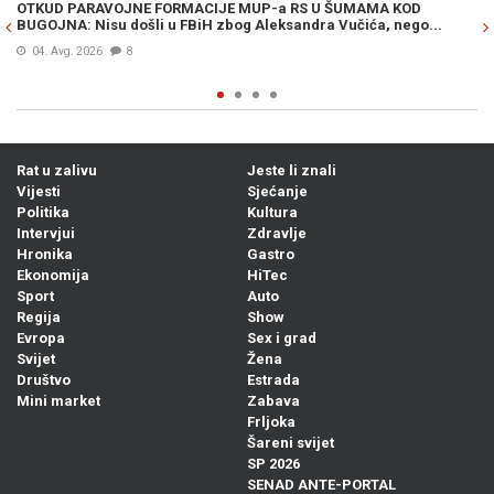
OTKUD PARAVOJNE FORMACIJE MUP-a RS U ŠUMAMA KOD
OT
BUGOJNA: Nisu došli u FBiH zbog Aleksandra Vučića, nego...
po
Bi
04. Avg. 2026
8
Rat u zalivu
Jeste li znali
Vijesti
Sjećanje
Politika
Kultura
Intervjui
Zdravlje
Hronika
Gastro
Ekonomija
HiTec
Sport
Auto
Regija
Show
Evropa
Sex i grad
Svijet
Žena
Društvo
Estrada
Mini market
Zabava
Frljoka
Šareni svijet
SP 2026
SENAD ANTE-PORTAL