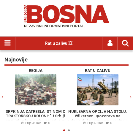
Rat u zalivu 💥
Najnovije
Previous
N
REGIJA
RAT U ZALIVU
SRPKINJA ZATRESLA ISTINOM O
NUKLEARNA OPCIJA NA STOLU:
TRAKTORSKOJ KOLONI: "U Srbiji
Wilkerson upozorava na
S
su gladne krajišnike ganjali kao
katastrofalan scenario u ratu sa
p
Prije 35 min
0
Prije 49 min
0
divljač"
Iranom