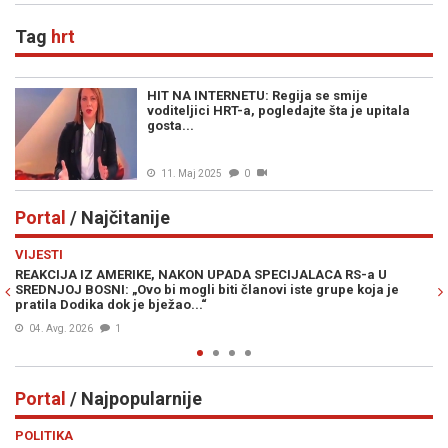
Tag
hrt
HIT NA INTERNETU: Regija se smije
voditeljici HRT-a, pogledajte šta je upitala
gosta...
11. Maj 2025
0
Portal
/ Najčitanije
Previous
N
VIJESTI
PO
REAKCIJA IZ AMERIKE, NAKON UPADA SPECIJALACA RS-a U
ŽE
SREDNJOJ BOSNI: „Ovo bi mogli biti članovi iste grupe koja je
"O
pratila Dodika dok je bježao...“
04. Avg. 2026
1
Portal
/ Najpopularnije
Previous
N
POLITIKA
VI