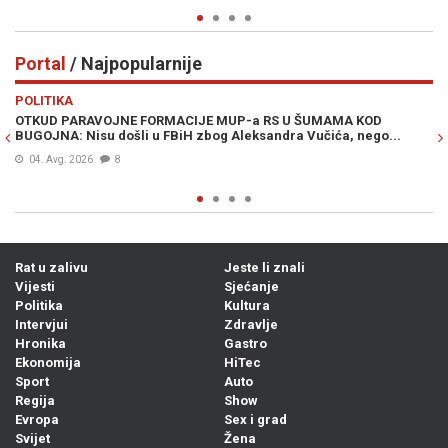
Portal
/ Najpopularnije
Previous
N
POLITIKA
VI
OTKUD PARAVOJNE FORMACIJE MUP-a RS U ŠUMAMA KOD
OT
BUGOJNA: Nisu došli u FBiH zbog Aleksandra Vučića, nego...
po
Bi
04. Avg. 2026
8
Rat u zalivu
Jeste li znali
Vijesti
Sjećanje
Politika
Kultura
Intervjui
Zdravlje
Hronika
Gastro
Ekonomija
HiTec
Sport
Auto
Regija
Show
Evropa
Sex i grad
Svijet
Žena