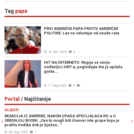
Tag
papa
PRVI AMERIČKI PAPA PROTIV AMERIČKE
POLITIKE: Lav ne odustaje od osude rata
15. Apr. 2026
0
HIT NA INTERNETU: Regija se smije
voditeljici HRT-a, pogledajte šta je upitala
gosta...
11. Maj 2025
0
Portal
/ Najčitanije
Previous
N
VIJESTI
PO
REAKCIJA IZ AMERIKE, NAKON UPADA SPECIJALACA RS-a U
ŽE
SREDNJOJ BOSNI: „Ovo bi mogli biti članovi iste grupe koja je
"O
pratila Dodika dok je bježao...“
04. Avg. 2026
1