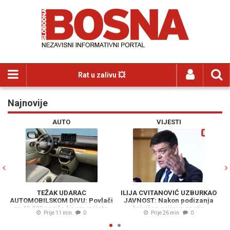
Rat u zalivu 💥
Najnovije
Previous
N
AUTO
VIJESTI
TEŽAK UDARAC
ILIJA CVITANOVIĆ UZBURKAO
AUTOMOBILSKOM DIVU: Povlači
JAVNOST: Nakon podizanja
se 40.000 vozila širom svijeta,
krivične prijave protiv
Prije 11 min
0
Prije 26 min
0
poznat i razlog...
predsjednika HDZ-a 1990,
uslijedio je novi skandal...