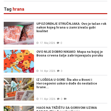
Tag
hrana
UPOZORENJE STRUČNJAKA: Ovo je tačan rok
nakon kojeg hrana u zamrzivaču gubi
kvalitet
17. Maj 2026
0
OVO NIJE DOBRO NIKAKO: Mapa na kojoj je
Bosna crvena šalje zabrinjavajuću poruku
14. Apr. 2026
0
IZ LOŠEGA U GORE: Šta ako u Bosni i
Hercegovini uskoro dođe do nestašice
hrane...
11. Apr. 2026
0
HAOS NA TRŽIŠTU SA GORIVOM UZIMA