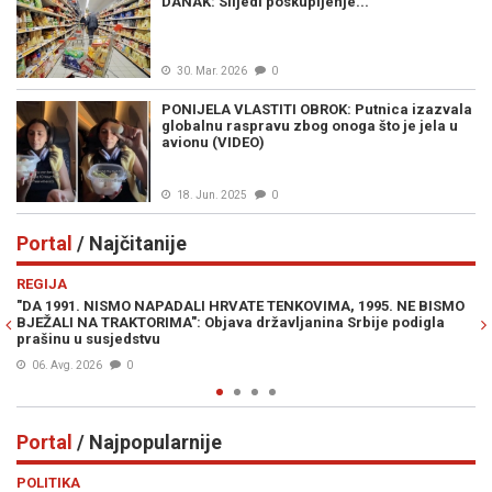
DANAK: Slijedi poskupljenje...
30. Mar. 2026
0
PONIJELA VLASTITI OBROK: Putnica izazvala
globalnu raspravu zbog onoga što je jela u
avionu (VIDEO)
18. Jun. 2025
0
Portal
/ Najčitanije
Previous
N
REGIJA
IN
"DA 1991. NISMO NAPADALI HRVATE TENKOVIMA, 1995. NE BISMO
PR
BJEŽALI NA TRAKTORIMA": Objava državljanina Srbije podigla
Lu
prašinu u susjedstvu
Mi
06. Avg. 2026
0
Portal
/ Najpopularnije
Previous
N
POLITIKA
VI