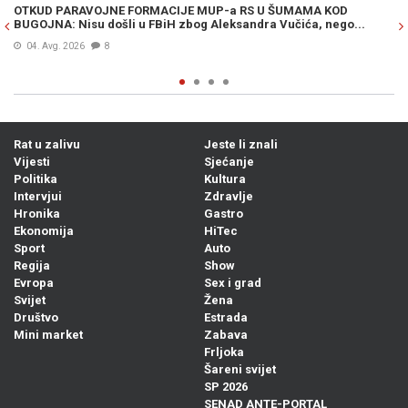
OTKUD PARAVOJNE FORMACIJE MUP-a RS U ŠUMAMA KOD
OT
BUGOJNA: Nisu došli u FBiH zbog Aleksandra Vučića, nego...
po
Bi
04. Avg. 2026
8
Rat u zalivu
Jeste li znali
Vijesti
Sjećanje
Politika
Kultura
Intervjui
Zdravlje
Hronika
Gastro
Ekonomija
HiTec
Sport
Auto
Regija
Show
Evropa
Sex i grad
Svijet
Žena
Društvo
Estrada
Mini market
Zabava
Frljoka
Šareni svijet
SP 2026
SENAD ANTE-PORTAL