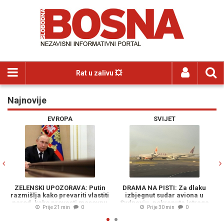
Rat u zalivu 💥
Najnovije
Previous
N
EVROPA
SVIJET
ZELENSKI UPOZORAVA: Putin
DRAMA NA PISTI: Za dlaku
T
razmišlja kako prevariti vlastiti
izbjegnut sudar aviona u
n
narod, kako provesti masovnu
Sydneyju, pokrenuta istraga
Prije 21 min
0
Prije 30 min
0
mobilizaciju, a da je...
(VIDEO)