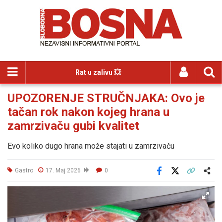
Rat u zalivu 💥
UPOZORENJE STRUČNJAKA: Ovo je
tačan rok nakon kojeg hrana u
zamrzivaču gubi kvalitet
Evo koliko dugo hrana može stajati u zamrzivaču
Gastro
17. Maj 2026
0
Facebook
X
Kopiraj link
Više