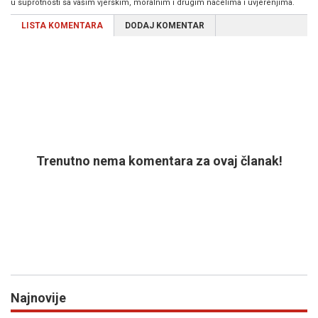
u suprotnosti sa vašim vjerskim, moralnim i drugim načelima i uvjerenjima.
LISTA KOMENTARA
DODAJ KOMENTAR
Trenutno nema komentara za ovaj članak!
Najnovije
Previous
N