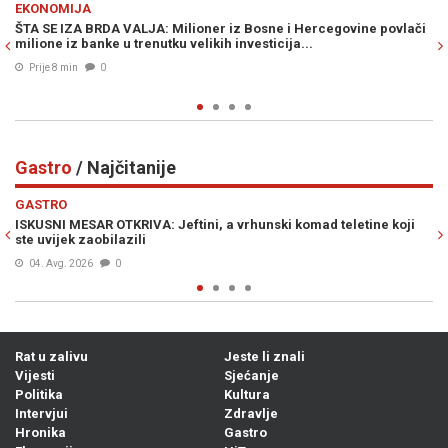
HITEC
 iz Bosne i Hercegovine povlači
TOTALNI ZAOKRET: Uskoro bi se u Europ
 investicija...
putničkim avionima, karte još jeftinije.
Prije 17 min
0
Gastro
/ Najčitanije
Previous
N
GASTRO
i, a vrhunski komad teletine koji
RECEPT STARI UVIJEK PALI: Na brzin
ne zaboravite trik prije serviranja..
04. Avg. 2026
0
Rat u zalivu
Jeste li znali
Vijesti
Sjećanje
Politika
Kultura
Intervjui
Zdravlje
Hronika
Gastro