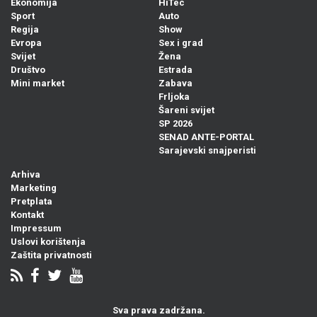
Ekonomija
HiTec
Sport
Auto
Regija
Show
Evropa
Sex i grad
Svijet
Žena
Društvo
Estrada
Mini market
Zabava
Frljoka
Šareni svijet
SP 2026
SENAD ANTE-PORTAL
Sarajevski snajperisti
Arhiva
Marketing
Pretplata
Kontakt
Impressum
Uslovi korištenja
Zaštita privatnosti
Sva prava zadržana.