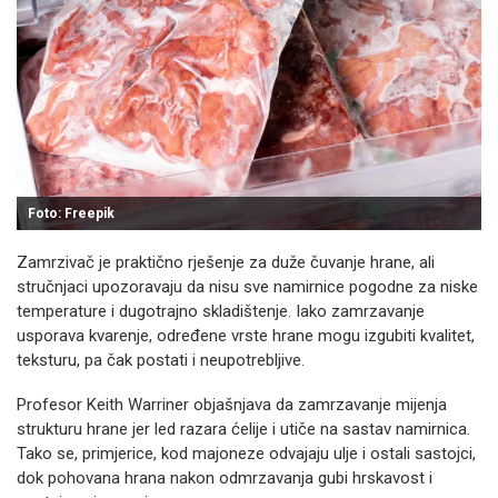
Foto: Freepik
Zamrzivač je praktično rješenje za duže čuvanje hrane, ali
stručnjaci upozoravaju da nisu sve namirnice pogodne za niske
temperature i dugotrajno skladištenje. Iako zamrzavanje
usporava kvarenje, određene vrste hrane mogu izgubiti kvalitet,
teksturu, pa čak postati i neupotrebljive.
Profesor Keith Warriner objašnjava da zamrzavanje mijenja
strukturu hrane jer led razara ćelije i utiče na sastav namirnica.
Tako se, primjerice, kod majoneze odvajaju ulje i ostali sastojci,
dok pohovana hrana nakon odmrzavanja gubi hrskavost i