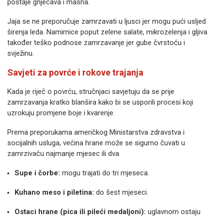
postaje gnjecava i masna.
Jaja se ne preporučuje zamrzavati u ljusci jer mogu pući usljed
širenja leda. Namirnice poput zelene salate, mikrozelenja i gljiva
također teško podnose zamrzavanje jer gube čvrstoću i
svježinu.
Savjeti za povrće i rokove trajanja
Kada je riječ o povrću, stručnjaci savjetuju da se prije
zamrzavanja kratko blanšira kako bi se usporili procesi koji
uzrokuju promjene boje i kvarenje.
Prema preporukama američkog Ministarstva zdravstva i
socijalnih usluga, većina hrane može se sigurno čuvati u
zamrzivaču najmanje mjesec ili dva.
Supe i čorbe:
mogu trajati do tri mjeseca.
Kuhano meso i piletina:
do šest mjeseci.
Ostaci hrane (pica ili pileći medaljoni):
uglavnom ostaju