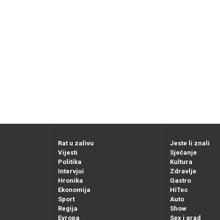
Rat u zalivu
Jeste li znali
Vijesti
Sjećanje
Politika
Kultura
Intervjui
Zdravlje
Hronika
Gastro
Ekonomija
HiTec
Sport
Auto
Regija
Show
Evropa
Sex i grad