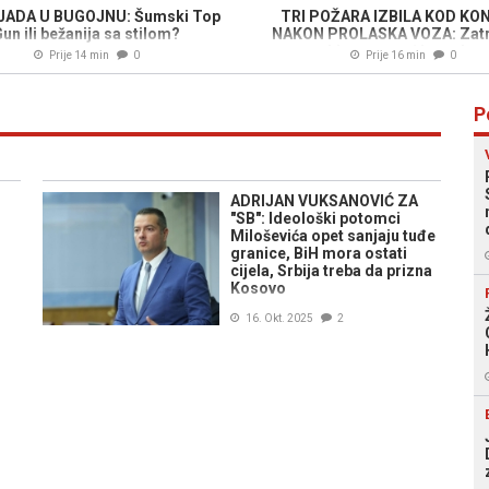
JADA U BUGOJNU: Šumski Top
TRI POŽARA IZBILA KOD KO
un ili bežanija sa stilom?
NAKON PROLASKA VOZA: Zat
hitna pomoć iz zraka
Prije 14 min
0
Prije 16 min
0
P
ADRIJAN VUKSANOVIĆ ZA
"SB": Ideološki potomci
Miloševića opet sanjaju tuđe
granice, BiH mora ostati
cijela, Srbija treba da prizna
Kosovo
16. Okt. 2025
2