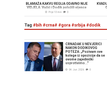
BLAMAŽA KAKVU REGIJA ODAVNO NIJE
KVADI
VIDJELA: Vučić i Dodik položili vijence
G
tamo gdje su srpski avioni pobili srpske
Prije 13 min
0
civile
Tag
#bih #crna# #gora #srbija #dodik
CRNADAK U NEVJERICI
NAKON DODIKOVOG
POTEZA: „Pozivam sve
kolege iz opozicije da se
ovome zajednički
usprotivimo...“
04. Jun. 2026
0