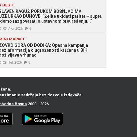
VIJESTI
SLAVEN RAGUŽ PORUKOM BOŠNJACIMA
UZBURKAO DUHOVE: “Želite ukidati paritet – super.
Idemo razgovarati o ustavnom preuređenju...“
03. Avg. 2026
5
MINI MARKET
ZOVKO GORA OD DODIKA: Opasna kampanja
dezinformacija o ugroženosti kršćana u BiH
doživljava vrhunac
29. Jul. 2026
3
ržana.
euzimanje sadržaja bez dozvole izdavača.
obodna Bosna
2000 - 2026.