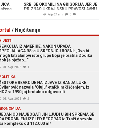
NJICA
SRBI SE OKOMILI NA GRIGORIJA JER JE
ražena
PRIZNAO UKRAJINSKU PRAVOSLAVNU
CRKVU: Medojević poziva Sinod SPC-a
Prije 21 min
0
da ga isključi (VIDEO)
ortal
/ Najčitanije
VIJESTI
REAKCIJA IZ AMERIKE, NAKON UPADA
SPECIJALACA RS-a U SREDNJOJ BOSNI: „Ovo bi
mogli biti članovi iste grupe koja je pratila Dodika
dok je bježao...“
04. Avg. 2026
1
POLITIKA
ŽESTOKE REAKCIJE NA IZJAVE IZ BANJA LUKE:
Cvijanović nazvala "Oluju" etničkim čišćenjem, iz
HDZ-a 1990 joj brutalno odgovorili
04. Avg. 2026
2
EKONOMIJA
JEDAN OD NAJBOGATIJIH LJUDI U BIH SPREMA SE
DA PROMIJENI IZGLED BEOGRADA: Traži dozvolu
za kompleks od 112.000 m²