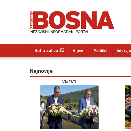
Rat u zalivu 💥
Vijesti
Politika
Intervju
Najnovije
VIJESTI