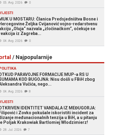
05. Avg. 2026
0
VIJESTI
MUK U MOSTARU: Članica Predsjedništva Bosne i
Hercegovine Željka Cvijanović vojno-redarstvenu
akciju „Oluja“ nazvala „zločinačkom“, očekuje se
reakcija iz Zagreba...
04. Avg. 2026
0
ortal
/ Najpopularnije
POLITIKA
OTKUD PARAVOJNE FORMACIJE MUP-a RS U
ŠUMAMA KOD BUGOJNA: Nisu došli u FBiH zbog
Aleksandra Vučića, nego...
04. Avg. 2026
8
VIJESTI
OTKRIVEN IDENTITET VANDALA IZ MEĐUGORJA:
Filipović i Zovko pokušale iskoristiti incident za
dizanje međunacionalnih tenzija u BiH, a u pitanju
je Poljak Krakowiak Bartlomiej Wlodzimierz!
28. Jul. 2026
7