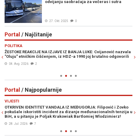
odvijanju saobraćaja za večeras i sutra
27. Okt. 2025
0
Portal
/ Najčitanije
Previous
N
POLITIKA
E
ŽESTOKE REAKCIJE NA IZJAVE IZ BANJA LUKE: Cvijanović nazvala
JE
"Oluju" etničkim čišćenjem, iz HDZ-a 1990 joj brutalno odgovorili
IZ
04. Avg. 2026
2
Portal
/ Najpopularnije
Previous
N
VIJESTI
VI
OTKRIVEN IDENTITET VANDALA IZ MEĐUGORJA: Filipović i Zovko
S
pokušale iskoristiti incident za dizanje međunacionalnih tenzija u
“Ž
BiH, a u pitanju je Poljak Krakowiak Bartlomiej Wlodzimierz!
pr
28. Jul. 2026
7