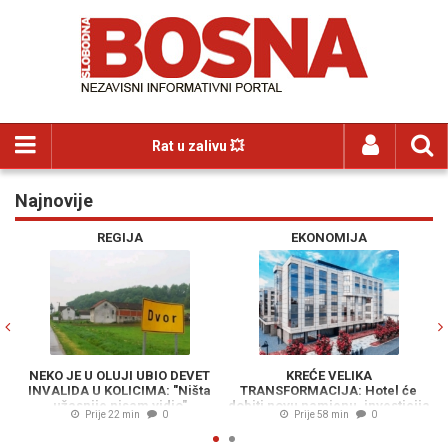
Rat u zalivu 💥
Najnovije
Previous
N
REGIJA
EKONOMIJA
NEKO JE U OLUJI UBIO DEVET
KREĆE VELIKA
i
INVALIDA U KOLICIMA: "Ništa
TRANSFORMACIJA: Hotel će
o
užasnije nisam vidio"
dobiti novu namjenu, investicija
Prije 22 min
0
Prije 58 min
0
vrijedna 23 miliona KM