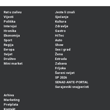
Rat u zalivu
Jeste li znali
Vijesti
Sjećanje
Politika
Kultura
Intervjui
Zdravlje
Hronika
Gastro
Ekonomija
HiTec
Sport
Auto
Regija
Show
Evropa
Sex i grad
Svijet
Žena
Društvo
Estrada
Mini market
Zabava
Frljoka
Šareni svijet
SP 2026
SENAD ANTE-PORTAL
Sarajevski snajperisti
Arhiva
Marketing
Pretplata
Kontakt