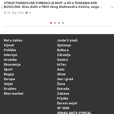
OTKUD PARAVOJNE FORMACIJE MUP-a RS U ŠUMAMA KOD
OT
BUGOJNA: Nisu došli u FBiH zbog Aleksandra Vučića, nego...
po
Bi
04. Avg. 2026
8
Rat u zalivu
Jeste li znali
Vijesti
Sjećanje
Politika
Kultura
Intervjui
Zdravlje
Hronika
Gastro
Ekonomija
HiTec
Sport
Auto
Regija
Show
Evropa
Sex i grad
Svijet
Žena
Društvo
Estrada
Mini market
Zabava
Frljoka
Šareni svijet
SP 2026
SENAD ANTE-PORTAL