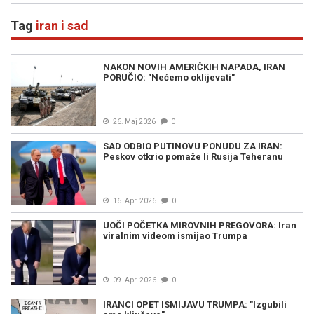
Tag
iran i sad
NAKON NOVIH AMERIČKIH NAPADA, IRAN
PORUČIO: "Nećemo oklijevati"
26. Maj 2026
0
SAD ODBIO PUTINOVU PONUDU ZA IRAN:
Peskov otkrio pomaže li Rusija Teheranu
16. Apr. 2026
0
UOČI POČETKA MIROVNIH PREGOVORA: Iran
viralnim videom ismijao Trumpa
09. Apr. 2026
0
IRANCI OPET ISMIJAVU TRUMPA: "Izgubili