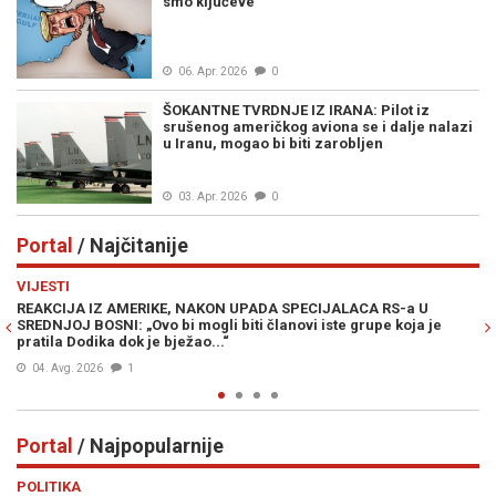
smo ključeve"
06. Apr. 2026
0
ŠOKANTNE TVRDNJE IZ IRANA: Pilot iz
srušenog američkog aviona se i dalje nalazi
u Iranu, mogao bi biti zarobljen
03. Apr. 2026
0
Portal
/ Najčitanije
Previous
N
VIJESTI
PO
REAKCIJA IZ AMERIKE, NAKON UPADA SPECIJALACA RS-a U
ŽE
SREDNJOJ BOSNI: „Ovo bi mogli biti članovi iste grupe koja je
"O
pratila Dodika dok je bježao...“
04. Avg. 2026
1
Portal
/ Najpopularnije
Previous
N
POLITIKA
VI