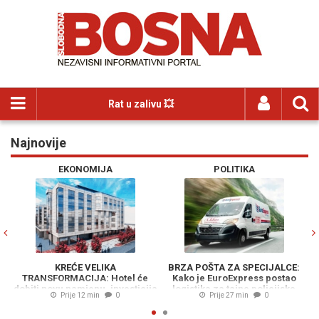
Rat u zalivu 💥
Najnovije
Previous
N
EKONOMIJA
POLITIKA
KREĆE VELIKA
BRZA POŠTA ZA SPECIJALCE:
TRANSFORMACIJA: Hotel će
Kako je EuroExpress postao
O
dobiti novu namjenu, investicija
logistika za tajne policijske
Prije 12 min
0
Prije 27 min
0
vrijedna 23 miliona KM
operacije MUP-a RS