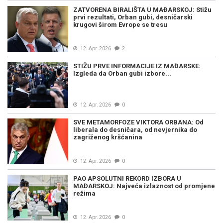
ZATVORENA BIRALIŠTA U MAĐARSKOJ: Stižu
prvi rezultati, Orban gubi, desničarski
krugovi širom Evrope se tresu
12. Apr. 2026
2
STIŽU PRVE INFORMACIJE IZ MAĐARSKE:
Izgleda da Orban gubi izbore...
12. Apr. 2026
0
SVE METAMORFOZE VIKTORA ORBANA: Od
liberala do desničara, od nevjernika do
zagriženog kršćanina
12. Apr. 2026
0
PAO APSOLUTNI REKORD IZBORA U
MAĐARSKOJ: Najveća izlaznost od promjene
režima
12. Apr. 2026
0