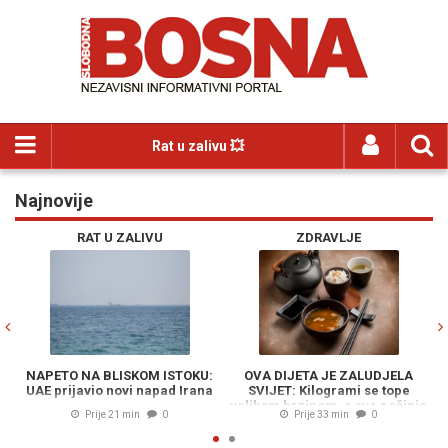
Rat u zalivu 💥
Najnovije
Previous
N
RAT U ZALIVU
ZDRAVLJE
APETO NA BLISKOM ISTOKU:
OVA DIJETA JE ZALUDJELA
SP
AE prijavio novi napad Irana
SVIJET: Kilogrami se tope
DR
velikom brzinom, a sve počinje
Alajb
Prije 21 min
0
Prije 33 min
0
jednom namirnicom