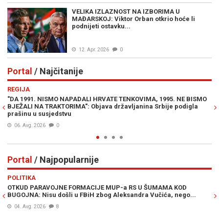
VELIKA IZLAZNOST NA IZBORIMA U
MAĐARSKOJ: Viktor Orban otkrio hoće li
podnijeti ostavku...
12. Apr. 2026
0
Portal
/ Najčitanije
Previous
N
A
EKONOMIJ
991. NISMO NAPADALI HRVATE TENKOVIMA, 1995. NE BISMO
JEDAN OD 
I NA TRAKTORIMA": Objava državljanina Srbije podigla
IZGLED BEO
u u susjedstvu
05. Avg. 20
vg. 2026
0
Portal
/ Najpopularnije
Previous
N
IKA
VIJESTI
 PARAVOJNE FORMACIJE MUP-a RS U ŠUMAMA KOD
OTKRIVEN I
A: Nisu došli u FBiH zbog Aleksandra Vučića, nego...
pokušale is
BiH, a u pi
vg. 2026
8
28. Jul. 202