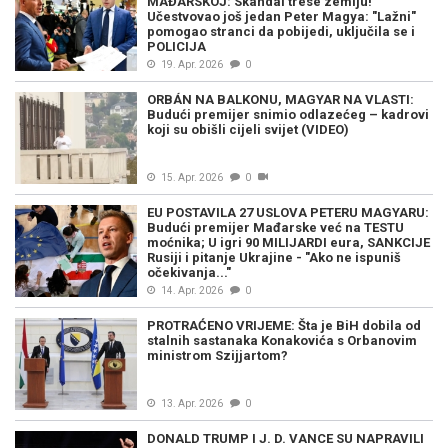
MAĐARSKOJ: Skandal trese zemlju!
Učestvovao još jedan Peter Magya: "Lažni"
pomogao stranci da pobijedi, uključila se i
POLICIJA
19. Apr. 2026
0
ORBÁN NA BALKONU, MAGYAR NA VLASTI:
Budući premijer snimio odlazećeg – kadrovi
koji su obišli cijeli svijet (VIDEO)
15. Apr. 2026
0
EU POSTAVILA 27 USLOVA PETERU MAGYARU:
Budući premijer Mađarske već na TESTU
moćnika; U igri 90 MILIJARDI eura, SANKCIJE
Rusiji i pitanje Ukrajine - "Ako ne ispuniš
očekivanja..."
14. Apr. 2026
0
PROTRAĆENO VRIJEME: Šta je BiH dobila od
stalnih sastanaka Konakovića s Orbanovim
ministrom Szijjartom?
13. Apr. 2026
0
DONALD TRUMP I J. D. VANCE SU NAPRAVILI