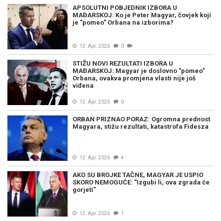
APSOLUTNI POBJEDNIK IZBORA U
MAĐARSKOJ: Ko je Peter Magyar, čovjek koji
je "pomeo" Orbana na izborima?
12. Apr. 2026
0
STIŽU NOVI REZULTATI IZBORA U
MAĐARSKOJ: Magyar je doslovno "pomeo"
Orbana, ovakva promjena vlasti nije još
viđena
12. Apr. 2026
0
ORBAN PRIZNAO PORAZ: Ogromna prednost
Magyara, stižu rezultati, katastrofa Fidesza
12. Apr. 2026
4
AKO SU BROJKE TAČNE, MAGYAR JE USPIO
SKORO NEMOGUĆE: "Izgubi li, ova zgrada će
gorjeti"
12. Apr. 2026
1