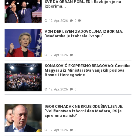
SVE DA ORBAN POBIJEDI: Razbijen je na
izborima...
12. Apr. 2026
0
VON DER LEYEN ZADOVOLJNA IZBORIMA:
"Mađarska je izabrala Evropu"
12. Apr. 2026
0
KONAKOVIĆ EKSPRESNO REAGOVAO: Čestitke
Magyaru iz Ministarstva vanjskih poslova
Bosne i Hercegovine
12. Apr. 2026
0
IGOR CRNADAK NE KRIJE ODUŠEVLJENJE:
"Veličanstven izborni dan Mađara, RS je
spremna na isto"
12. Apr. 2026
0