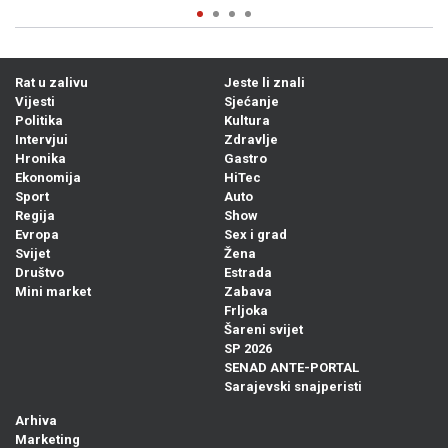
Rat u zalivu
Jeste li znali
Vijesti
Sjećanje
Politika
Kultura
Intervjui
Zdravlje
Hronika
Gastro
Ekonomija
HiTec
Sport
Auto
Regija
Show
Evropa
Sex i grad
Svijet
Žena
Društvo
Estrada
Mini market
Zabava
Frljoka
Šareni svijet
SP 2026
SENAD ANTE-PORTAL
Sarajevski snajperisti
Arhiva
Marketing