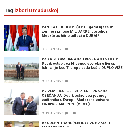
Tag
izbori u mađarskoj
PANIKA U BUDIMPEŠTI: Oligarsi bježe iz
zemlje i iznose MILIJARDE, porodica
Mészáros hitno odlazi u DUBAI?
26. Apr. 2026
0
PAD VIKTORA ORBANA TRESE BANJA LUKU:
Dodik ostao bez ključnog čovjeka u Evropi,
lobiranje kod Trumpa sada košta DUPLO VIŠE
20. Apr. 2026
0
PRIZEMLJENI HELIKOPTERI I PRAZNA
OBEĆANJA: Dodik ostao bez jedinog
zaštitnika u Evropi, Mađarska zatvara
FINANSIJSKU PIPU (VIDEO)
19. Apr. 2026
0
VANREDNO SAOPĆENJE O IZBORIMA U