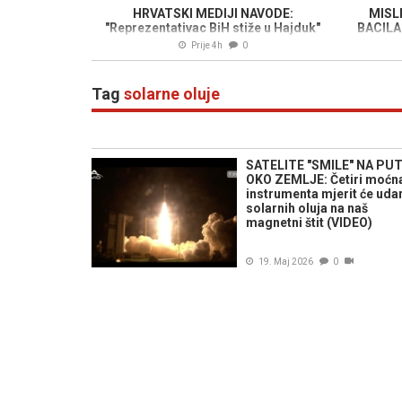
HRVATSKI MEDIJI NAVODE:
MISLI
"Reprezentativac BiH stiže u Hajduk"
BACILA
Prije 4h
0
Tag
solarne oluje
SATELITE "SMILE" NA PU
OKO ZEMLJE: Četiri moćn
instrumenta mjerit će uda
solarnih oluja na naš
magnetni štit (VIDEO)
19. Maj 2026
0