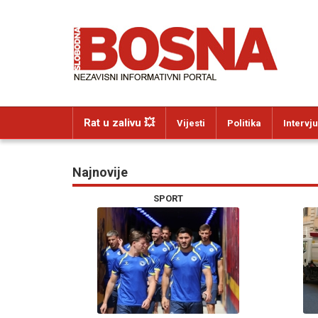
Rat u zalivu 💥
Vijesti
Politika
Intervju
Najnovije
SPORT