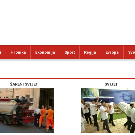
i
Hronika
Ekonomija
Sport
Regija
Evropa
Sve
ŠARENI SVIJET
SVIJET