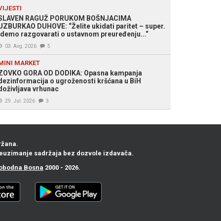
VIJESTI
SLAVEN RAGUŽ PORUKOM BOŠNJACIMA
UZBURKAO DUHOVE: “Želite ukidati paritet – super.
Idemo razgovarati o ustavnom preuređenju...“
03. Avg. 2026
5
MINI MARKET
ZOVKO GORA OD DODIKA: Opasna kampanja
dezinformacija o ugroženosti kršćana u BiH
doživljava vrhunac
29. Jul. 2026
3
ržana.
euzimanje sadržaja bez dozvole izdavača.
obodna Bosna
2000 - 2026.