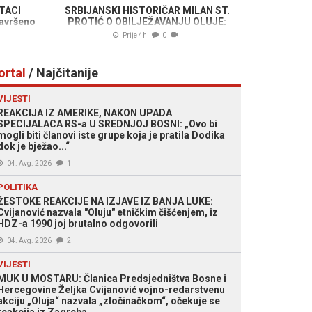
TACI
SRBIJANSKI HISTORIČAR MILAN ST.
avršeno
PROTIĆ O OBILJEŽAVANJU OLUJE:
u Izrael
"Lažna patetika vlasti i krokodilske
Prije 4h
0
suze"
ortal
/ Najčitanije
VIJESTI
REAKCIJA IZ AMERIKE, NAKON UPADA
SPECIJALACA RS-a U SREDNJOJ BOSNI: „Ovo bi
mogli biti članovi iste grupe koja je pratila Dodika
dok je bježao...“
04. Avg. 2026
1
POLITIKA
ŽESTOKE REAKCIJE NA IZJAVE IZ BANJA LUKE:
Cvijanović nazvala "Oluju" etničkim čišćenjem, iz
HDZ-a 1990 joj brutalno odgovorili
04. Avg. 2026
2
VIJESTI
MUK U MOSTARU: Članica Predsjedništva Bosne i
Hercegovine Željka Cvijanović vojno-redarstvenu
akciju „Oluja“ nazvala „zločinačkom“, očekuje se