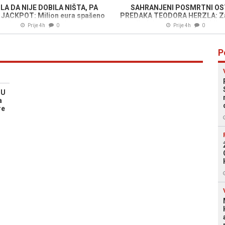
LA DA NIJE DOBILA NIŠTA, PA
SAHRANJENI POSMRTNI OS
 JACKPOT: Milion eura spašeno
PREDAKA TEODORA HERZLA: Z
iz rasparane vreće
posljednje putovanje iz Srbije 
Prije 4h
0
Prije 4h
0
P
TU
a
re