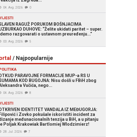
reakcija iz Zagreba...
04. Avg. 2026
0
VIJESTI
SLAVEN RAGUŽ PORUKOM BOŠNJACIMA
UZBURKAO DUHOVE: “Želite ukidati paritet – super.
Idemo razgovarati o ustavnom preuređenju...“
03. Avg. 2026
5
ortal
/ Najpopularnije
POLITIKA
OTKUD PARAVOJNE FORMACIJE MUP-a RS U
ŠUMAMA KOD BUGOJNA: Nisu došli u FBiH zbog
Aleksandra Vučića, nego...
04. Avg. 2026
8
VIJESTI
OTKRIVEN IDENTITET VANDALA IZ MEĐUGORJA:
Filipović i Zovko pokušale iskoristiti incident za
dizanje međunacionalnih tenzija u BiH, a u pitanju
je Poljak Krakowiak Bartlomiej Wlodzimierz!
28. Jul. 2026
7