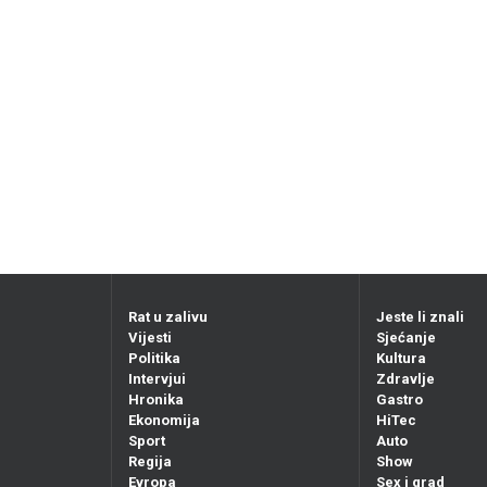
Rat u zalivu
Jeste li znali
Vijesti
Sjećanje
Politika
Kultura
Intervjui
Zdravlje
Hronika
Gastro
Ekonomija
HiTec
Sport
Auto
Regija
Show
Evropa
Sex i grad