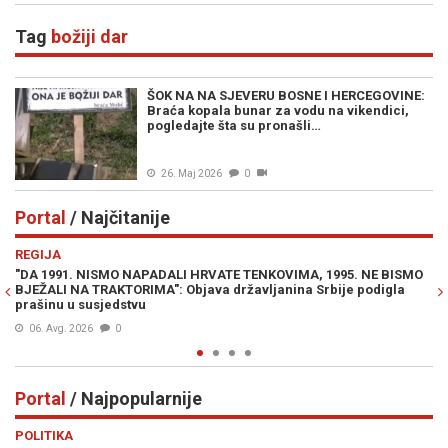
Tag
božiji dar
ŠOK NA NA SJEVERU BOSNE I HERCEGOVINE:
Braća kopala bunar za vodu na vikendici,
pogledajte šta su pronašli…
26. Maj 2026
0
Portal
/ Najčitanije
Previous
N
REGIJA
IN
"DA 1991. NISMO NAPADALI HRVATE TENKOVIMA, 1995. NE BISMO
PR
BJEŽALI NA TRAKTORIMA": Objava državljanina Srbije podigla
Lu
prašinu u susjedstvu
Mi
06. Avg. 2026
0
Portal
/ Najpopularnije
Previous
N
POLITIKA
VI