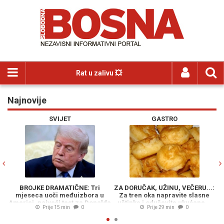
Rat u zalivu 💥
Najnovije
Previous
N
SVIJET
GASTRO
BROJKE DRAMATIČNE: Tri
ZA DORUČAK, UŽINU, VEČERU...:
B
mjeseca uoči međuizbora u
Za tren oka napravite slasne
KR
Americi, najveći test za Donalda
uštipke i oduševite ukućane...
Prije 15 min
0
Prije 29 min
0
Trumpa...