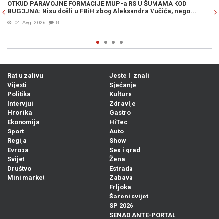
OTKUD PARAVOJNE FORMACIJE MUP-a RS U ŠUMAMA KOD
OT
BUGOJNA: Nisu došli u FBiH zbog Aleksandra Vučića, nego...
po
Bi
04. Avg. 2026
8
Rat u zalivu
Jeste li znali
Vijesti
Sjećanje
Politika
Kultura
Intervjui
Zdravlje
Hronika
Gastro
Ekonomija
HiTec
Sport
Auto
Regija
Show
Evropa
Sex i grad
Svijet
Žena
Društvo
Estrada
Mini market
Zabava
Frljoka
Šareni svijet
SP 2026
SENAD ANTE-PORTAL