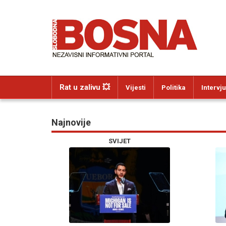
Rat u zalivu 💥
Vijesti
Politika
Intervju
Najnovije
SVIJET