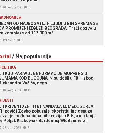
reakcija iz Zagreba...
04. Avg. 2026
0
EKONOMIJA
JEDAN OD NAJBOGATIJIH LJUDI U BIH SPREMA SE
DA PROMIJENI IZGLED BEOGRADA: Traži dozvolu
za kompleks od 112.000 m²
Prije 22h
0
ortal
/ Najpopularnije
POLITIKA
OTKUD PARAVOJNE FORMACIJE MUP-a RS U
ŠUMAMA KOD BUGOJNA: Nisu došli u FBiH zbog
Aleksandra Vučića, nego...
04. Avg. 2026
8
VIJESTI
OTKRIVEN IDENTITET VANDALA IZ MEĐUGORJA:
Filipović i Zovko pokušale iskoristiti incident za
dizanje međunacionalnih tenzija u BiH, a u pitanju
je Poljak Krakowiak Bartlomiej Wlodzimierz!
28. Jul. 2026
7