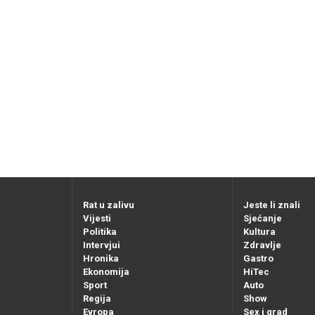
Rat u zalivu
Jeste li znali
Vijesti
Sjećanje
Politika
Kultura
Intervjui
Zdravlje
Hronika
Gastro
Ekonomija
HiTec
Sport
Auto
Regija
Show
Evropa
Sex i grad