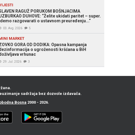
VIJESTI
SLAVEN RAGUŽ PORUKOM BOŠNJACIMA
UZBURKAO DUHOVE: “Želite ukidati paritet – super.
Idemo razgovarati o ustavnom preuređenju...“
03. Avg. 2026
5
MINI MARKET
ZOVKO GORA OD DODIKA: Opasna kampanja
dezinformacija o ugroženosti kršćana u BiH
doživljava vrhunac
29. Jul. 2026
3
ržana.
euzimanje sadržaja bez dozvole izdavača.
obodna Bosna
2000 - 2026.