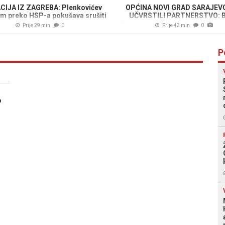
CIJA IZ ZAGREBA: Plenkovićev
OPĆINA NOVI GRAD SARAJEVO
tim preko HSP-a pokušava srušiti
UČVRSTILI PARTNERSTVO: 
aturu Slavena Kovačevića pred
filmski program za sve generacij
Prije 29 min
0
Prije 43 min
0
Ustavnim sudom BiH!
festivalske lokacije (FOT
P
O
o