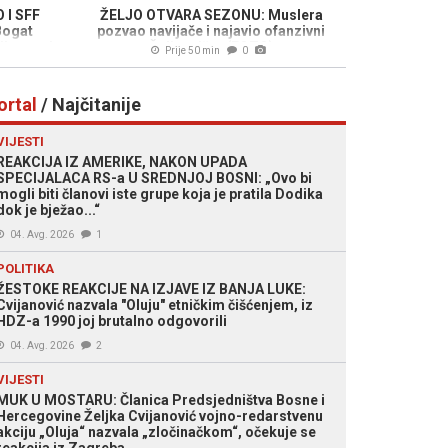
 I SFF
ŽELJO OTVARA SEZONU: Muslera
Bogat
pozvao navijače i najavio ofanzivni
e na tri
Željezničar (FOTO)
Prije 50 min
0
O)
ortal
/ Najčitanije
VIJESTI
REAKCIJA IZ AMERIKE, NAKON UPADA
SPECIJALACA RS-a U SREDNJOJ BOSNI: „Ovo bi
mogli biti članovi iste grupe koja je pratila Dodika
dok je bježao...“
04. Avg. 2026
1
POLITIKA
ŽESTOKE REAKCIJE NA IZJAVE IZ BANJA LUKE:
Cvijanović nazvala "Oluju" etničkim čišćenjem, iz
HDZ-a 1990 joj brutalno odgovorili
04. Avg. 2026
2
VIJESTI
MUK U MOSTARU: Članica Predsjedništva Bosne i
Hercegovine Željka Cvijanović vojno-redarstvenu
akciju „Oluja“ nazvala „zločinačkom“, očekuje se