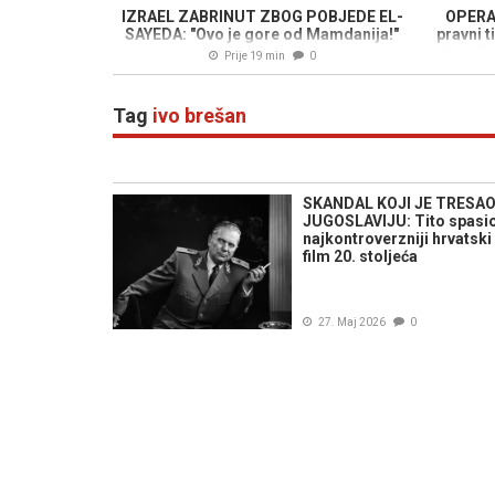
IZRAEL ZABRINUT ZBOG POBJEDE EL-
OPERA
SAYEDA: "Ovo je gore od Mamdanija!"
pravni 
kandid
Prije 19 min
0
Tag
ivo brešan
SKANDAL KOJI JE TRESA
JUGOSLAVIJU: Tito spasi
najkontroverzniji hrvatski
film 20. stoljeća
27. Maj 2026
0